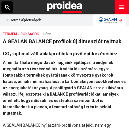
Termékújdonságok
TERMÉKÚJDONSÁGOK
1 éve
A GEALAN BALANCE profilok új dimenziót nyitnak
CO₂-optimalizált ablakprofilok a jövő építkezéseihez
A fenntartható megoldások napjaink építőipari trendjének
meghatározó részévé váltak. A vásárlók számára egyre
fontosabb a termékek gyártásának környezetre gyakorolt
hatása, annak minimalizálása, a karbonlábnyom csökkentése és
az energiahatékonyság. A profilgyártó GEALAN erre a kihívásra
válaszul fejlesztette ki a BALANCE profilvariációkat, amelyek
amellett, hogy műszaki és esztétikai szempontból is
kiemelkednek a piacon, a fenntarthatóság terén is példát
mutatnak.
A GEALAN BALANCE nyílászáró-profil vonalat jelöl, nem egy