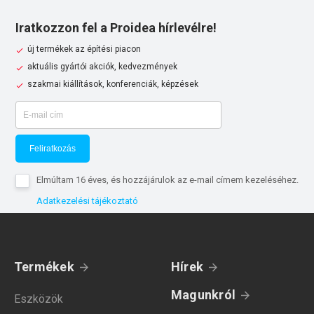
Iratkozzon fel a Proidea hírlevélre!
új termékek az építési piacon
aktuális gyártói akciók, kedvezmények
szakmai kiállítások, konferenciák, képzések
Feliratkozás
Elmúltam 16 éves, és hozzájárulok az e-mail címem kezeléséhez.
Adatkezelési tájékoztató
Termékek
Hírek
Magunkról
Eszközök