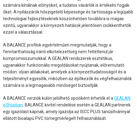
számára kínálnak előnyöket, a tudatos vásárlók is értékelni fogják
őket. A nyílászárók hőszigetelő képessége és tartóssága a legújabb
technológiai fejlesztéseknek köszönhetően továbbra is magas
szintű, ugyanakkor a környezeti hatások jelentősen csökkenthetők
ezzel a választással.
A BALANCE profilok egyértelműen megmutatják, hogy a
fenntarthatóság iránti elkötelezettség nem feltétlenül jár
kompromisszumokkal. A GEALAN rendszerek esztétikus,
ugyanakkor funkcionális megoldásokat nyújtanak, előremutató
módon: olyan ablakokat, amelyek a környezettudatosságot és a
teljesítményt egyesítik, miközben az építkezők és végfelhasználók
számára is a legmagasabb minőséget biztosítják.
A BALANCE verziók külön jelölhető opcióként érhetők el a
GEALAN
eShopban
. BALANCE kivitel rendelése esetén a GEALAN partnerek
egy igazolást kapnak, amely igazolja az ISCC PLUS tanúsítvánnyal
ellátott bioalapú PVC tömegmérlegelt felhasználását.