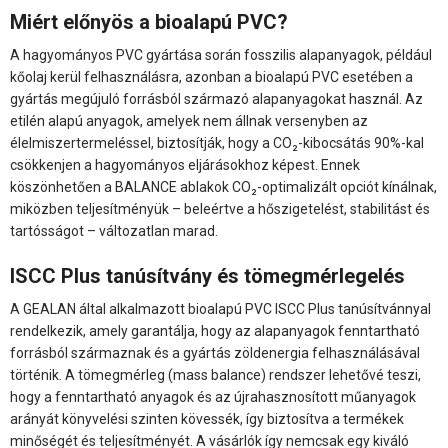
Miért előnyös a bioalapú PVC?
A hagyományos PVC gyártása során fosszilis alapanyagok, például
kőolaj kerül felhasználásra, azonban a bioalapú PVC esetében a
gyártás megújuló forrásból származó alapanyagokat használ. Az
etilén alapú anyagok, amelyek nem állnak versenyben az
élelmiszertermeléssel, biztosítják, hogy a CO₂-kibocsátás 90%-kal
csökkenjen a hagyományos eljárásokhoz képest. Ennek
köszönhetően a BALANCE ablakok CO₂-optimalizált opciót kínálnak,
miközben teljesítményük – beleértve a hőszigetelést, stabilitást és
tartósságot – változatlan marad.
ISCC Plus tanúsítvány és tömegmérlegelés
A GEALAN által alkalmazott bioalapú PVC ISCC Plus tanúsítvánnyal
rendelkezik, amely garantálja, hogy az alapanyagok fenntartható
forrásból származnak és a gyártás zöldenergia felhasználásával
történik. A tömegmérleg (mass balance) rendszer lehetővé teszi,
hogy a fenntartható anyagok és az újrahasznosított műanyagok
arányát könyvelési szinten kövessék, így biztosítva a termékek
minőségét és teljesítményét. A vásárlók így nemcsak egy kiváló