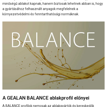
minőségű ablakot kapnak, hanem biztosak lehetnek abban is, hogy
a gyártásához felhasznált anyagok megfelelnek a
környezetvédelmi és fenntarthatósági normáknak.
A GEALAN BALANCE ablakprofil előnyei
A BALANCE profilok nemcsak az ablakgyártók és kereskedők