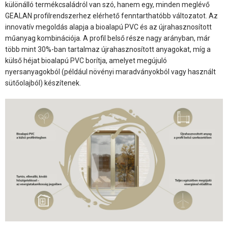
különálló termékcsaládról van szó, hanem egy, minden meglévő
GEALAN profilrendszerhez elérhető fenntarthatóbb változatot. Az
innovatív megoldás alapja a bioalapú PVC és az újrahasznosított
műanyag kombinációja. A profil belső része nagy arányban, már
több mint 30%-ban tartalmaz újrahasznosított anyagokat, míg a
külső héjat bioalapú PVC borítja, amelyet megújuló
nyersanyagokból (például növényi maradványokból vagy használt
sütőolajból) készítenek.