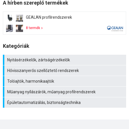
A hírben szereplő termékek
GEALAN profilrendszerek
8 termék
Kategóriák
Nyitásérzékelők, zártságérzékelők
Hővisszanyerős szellőztető rendszerek
Tolóajtók, harmonikaajtók
Műanyag nyílászárók, műanyag profilrendszerek
Épületautomatizálás, biztonságtechnika