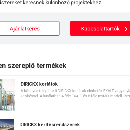
szereket keresnek különböző projektekhez.
Ajánlatkérés
Kapcsolattartók
en szereplő termékek
DIRICKX korlátok
A könnyen telepíthető DIRICKX korlátok elérhetők EXALT vagy my
kitöltéssel. A kínálatban 4 féle EXALT és 8 féle myMIX modell közü
választani, túlnyúló vagy nem túlnyúló rudakkal, 6 féle standard s
DIRICKX kerítésrendszerek