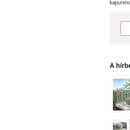
kapurend
A hírb