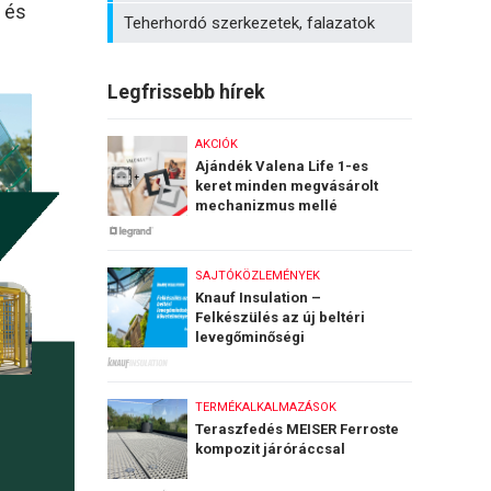
 és
Teherhordó szerkezetek, falazatok
Legfrissebb hírek
AKCIÓK
Ajándék Valena Life 1-es
keret minden megvásárolt
mechanizmus mellé
SAJTÓKÖZLEMÉNYEK
Knauf Insulation –
Felkészülés az új beltéri
levegőminőségi
követelményekre
TERMÉKALKALMAZÁSOK
Teraszfedés MEISER Ferroste
kompozit járóráccsal