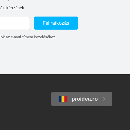
iák, képzések
Feliratkozás
lok az e-mail címem kezeléséhez.
proidea.ro