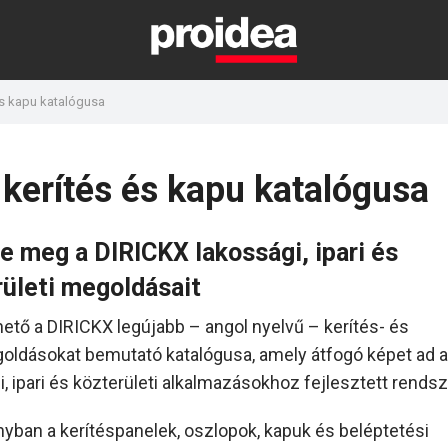
és kapu katalógusa
 kerítés és kapu katalógusa
e meg a DIRICKX lakossági, ipari és
rületi megoldásait
hető a DIRICKX legújabb – angol nyelvű – kerítés- és
ldásokat bemutató katalógusa, amely átfogó képet ad a
, ipari és közterületi alkalmazásokhoz fejlesztett rendsze
nyban a kerítéspanelek, oszlopok, kapuk és beléptetési