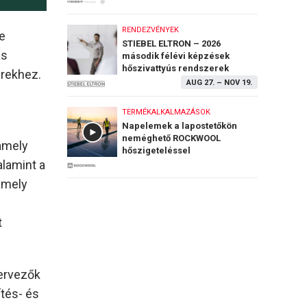
RENDEZVÉNYEK
le
STIEBEL ELTRON – 2026
ás
második félévi képzések
hőszivattyús rendszerek
erekhez.
telepítéséről
AUG 27.
–
NOV 19.
TERMÉKALKALMAZÁSOK
Napelemek a lapostetőkön
neméghető ROCKWOOL
 amely
hőszigeteléssel
alamint a
 amely
t
tervezők
ítés- és