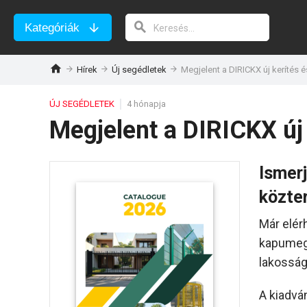
Kategóriák
Hírek
Új segédletek
Megjelent a DIRICKX új kerítés 
ÚJ SEGÉDLETEK
4 hónapja
Megjelent a DIRICKX új
Ismerj
közte
Már elér
kapumego
lakossági
A kiadvá