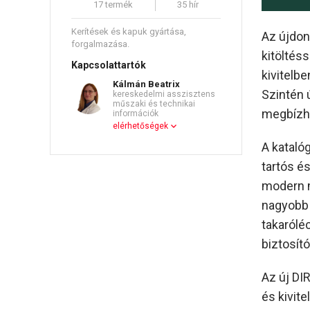
17 termék
35 hír
Kerítések és kapuk gyártása,
Az újdon
forgalmazása.
kitöltés
Kapcsolattartók
kivitelbe
Kálmán Beatrix
Szintén 
kereskedelmi asszisztens
műszaki és technikai
megbízha
információk
elérhetőségek
A kataló
tartós és
modern 
nagyobb 
takaróléc
biztosító
Az új DI
és kivit