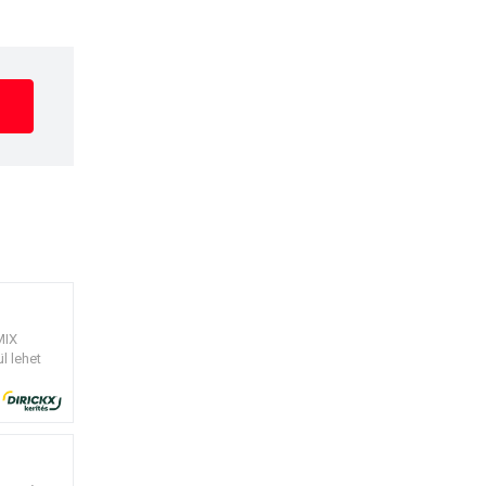
MIX
l lehet
zínben.