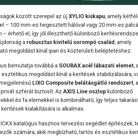
ságok között szerepel az új
XYLIO kiskapu
, amely kétfé
sel – 100 mm-es hegesztett hálóval vagy 20 mm-es pálc
n – érhető el, így jól illeszthető különböző kerítésrendsz
újdonság a
robusztus kivitelű sorompó család
, amely
tó megoldást kínál ipari és közterületi beléptetéshez.
gus bemutatja továbbá a
SOUBAX acél lábazati elemet
,
 esztétikus megoldást kínál a kerítések stabilizálására, v
megjelenésű
LIXO Composite belátásgátló rendszert
,
privát szférát biztosít. Az
AXIS Line oszlop
különböző
ekkel és fa elemekkel is kombinálható, így teljes takarás
 kerítések kialakítására is alkalmas.
RICKX katalógus hasznos tervezési segédlet építészek, 
elezők számára, akik megbízható, tartós és esztétikus ker