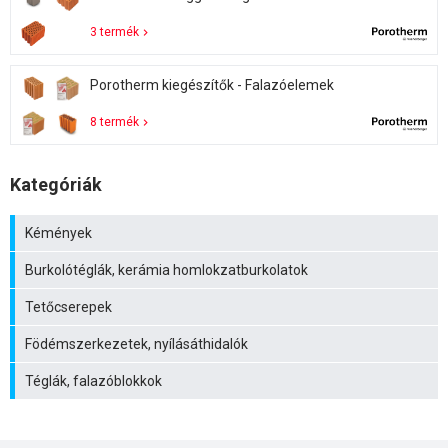
3 termék
Porotherm kiegészítők - Falazóelemek
8 termék
Kategóriák
Kémények
Burkolótéglák, kerámia homlokzatburkolatok
Tetőcserepek
Födémszerkezetek, nyílásáthidalók
Téglák, falazóblokkok