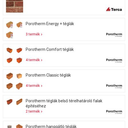
Porotherm Energy + téglák
3 termék
Porotherm Comfort téglák
4 termék
Porotherm Classic téglák
4 termék
Porotherm téglák belső térelhatároló falak
építéséhez
2 termék
Porotherm hanggátló téglák