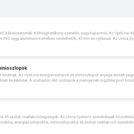
PVC kábelcsatornák. Költséghatékony szerelés, nagy kapacitás. Az OptiLine 45
PVC vagy alumínium kivitelben rendelhetők, 45 mm-es nyílással. Az Unica S
 az OptiLine 45 kábelcsatornákba, energiaoszlopokba, minioszlopokba és asz
m+ és az OptiLine alkotja a Schneider Electric Click-In 45 mm-es rendszerét.
minioszlopok
kínálnak. Az OptiLine energiaoszlopok és minioszlopok anyaga eloxált vagy
lületi kezeléssel. A szabadon álló oszlopok a mennyezeti rögzítési pont körül
Line 45 asztali csatlakozóegységek. Az Unica System+ szerelvények közvetlenü
tornákba, energiaoszlopokba, minioszlopokba és asztali csatlakozó szerelvé
chneider Electric Click-In 45 mm-es rendszerét.