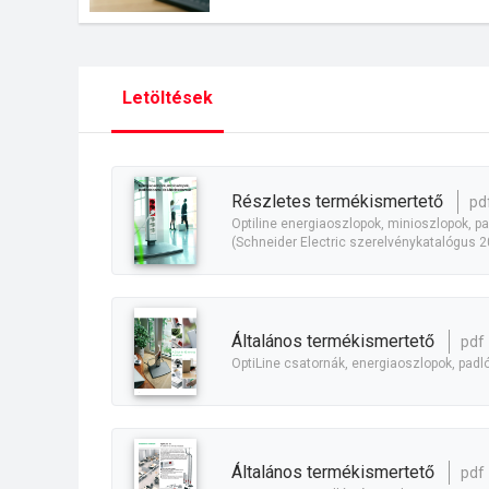
Letöltések
részletes termékismertető
pd
Optiline energiaoszlopok, minioszlopok, 
(Schneider Electric szerelvénykatalógus 2
általános termékismertető
pdf
OptiLine csatornák, energiaoszlopok, padl
általános termékismertető
pdf