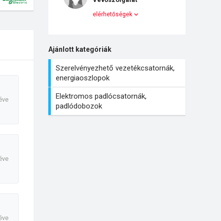
elérhetőségek
Ajánlott kategóriák
Szerelvényezhető vezetékcsatornák,
energiaoszlopok
Elektromos padlócsatornák,
éve
padlódobozok
éve
éve