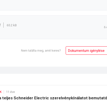
f
65.2 kB
6 
Dokumentum igénylése
Nem találta meg, amit keres?
K
11 éve
a teljes Schneider Electric szerelvénykínálatot bemutat