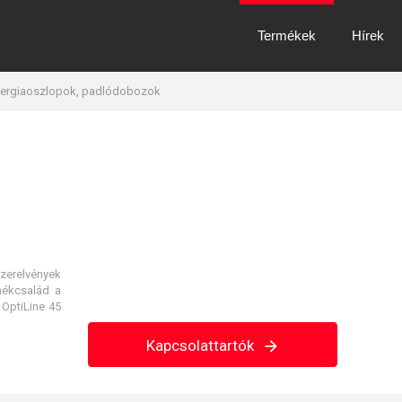
Termékek
Hírek
energiaoszlopok, padlódobozok
szerelvények
mékcsalád a
 OptiLine 45
Kapcsolattartók