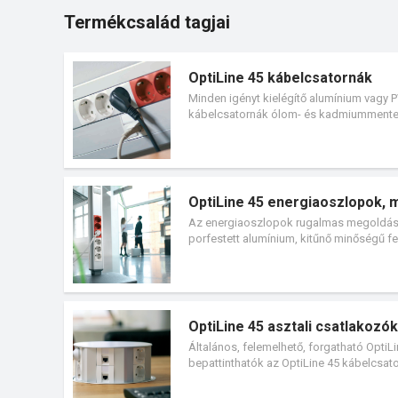
Termékcsalád tagjai
OptiLine 45 kábelcsatornák
Minden igényt kielégítő alumínium vagy 
kábelcsatornák ólom- és kadmiummentes 
szerelvények közvetlenül bepattinthatók
csatlakozó szerelvényekbe. Az Unica Syse
OptiLine 45 energiaoszlopok, 
Az energiaoszlopok rugalmas megoldást 
porfestett alumínium, kitűnő minőségű fe
méteres sugáron belül elmozdíthatók.
OptiLine 45 asztali csatlakozók
Általános, felemelhető, forgatható Opti
bepattinthatók az OptiLine 45 kábelcsa
Unica System+ és az OptiLine alkotja a S