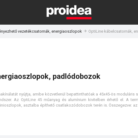
ényezhető vezetékcsatornák, energiaoszlopok
OptiLine kábelcsatornák, 
energiaoszlopok, padlódobozok
akínálatát nyújtja, amibe közvetlenül bepattinthatóak a 45x45-ös moduláris 
endszer. Az OptiLine 45 műanyag és alumínium kivitelben érhető el. A ter
minioszlopok, asztalba építhető csatlakozódobozok terén is. Összegezve: az