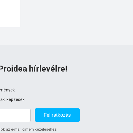
Proidea hírlevélre!
ezmények
iák, képzések
Feliratkozás
lok az e-mail címem kezeléséhez.