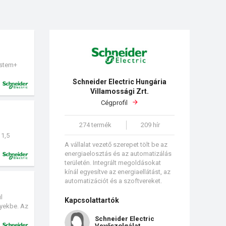
ystem+
tali
Schneider Electric Hungária
Villamossági Zrt.
Cégprofil
274 termék
209 hír
 1,5
A vállalat vezető szerepet tölt be az
energiaelosztás és az automatizálás
területén. Integrált megoldásokat
kínál egyesítve az energiaellátást, az
automatizációt és a szoftvereket.
l
Kapcsolattartók
nyekbe. Az
Schneider Electric
Vevőszolgálat