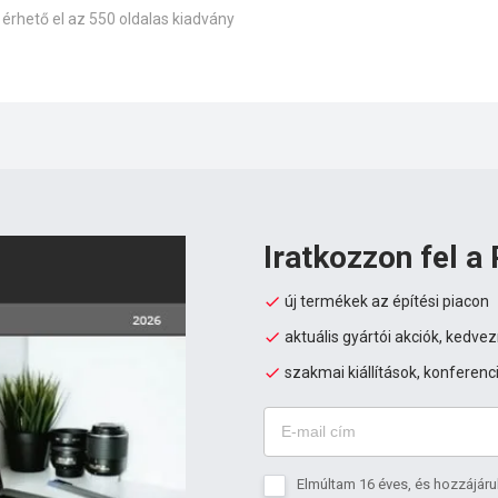
 érhető el az 550 oldalas kiadvány
Iratkozzon fel a 
új termékek az építési piacon
aktuális gyártói akciók, kedv
szakmai kiállítások, konferenc
Elmúltam 16 éves, és hozzájáru