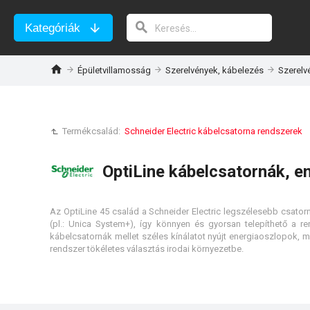
Kategóriák
Épületvillamosság
Szerelvények, kábelezés
Szerelv
Termékcsalád:
Schneider Electric kábelcsatorna rendszerek
OptiLine kábelcsatornák, 
Az OptiLine 45 család a Schneider Electric legszélesebb csatorn
(pl.: Unica System+), így könnyen és gyorsan telepíthető a r
kábelcsatornák mellet széles kínálatot nyújt energiaoszlopok, 
rendszer tökéletes választás irodai környezetbe.