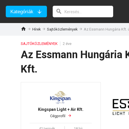
Kategóriák
Hírek
Sajtóközlemények
Az Essmann Hungária Kft. új
SAJTÓKÖZLEMÉNYEK
2 éve
Az Essmann Hungária Kf
Kft.
Kingspan Light + Air Kft.
Cégprofil
42 termék
18 hír