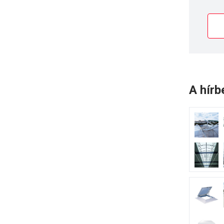
A hírb