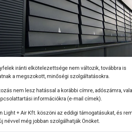
yfelek iránti elkötelezettsége nem változik, továbbra is
tnak a megszokott, minőségi szolgáltatásokra.
tozás nem lesz hatással a korábbi címre, adószámra, val
pcsolattartási információkra (e-mail címek).
 Light + Air Kft. köszöni az eddigi támogatásukat, és rem
új névvel még jobban szolgálhatják Önöket.