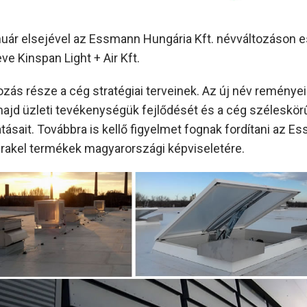
nuár elsejével az Essmann Hungária Kft. névváltozáson es
ve Kinspan Light + Air Kft.
tozás része a cég stratégiai terveinek. Az új név reményei
majd üzleti tevékenységük fejlődését és a cég széleskör
atásait. Továbbra is kellő figyelmet fognak fordítani az E
Brakel termékek magyarországi képviseletére.