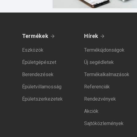
Termékek
Hírek
Eszközök
Termékújdonságok
Épületgépészet
Új segédletek
Berendezések
Termékalkalmazások
Épületvillamosság
Referenciák
Épületszerkezetek
Rendezvények
Akciók
Sajtóközlemények