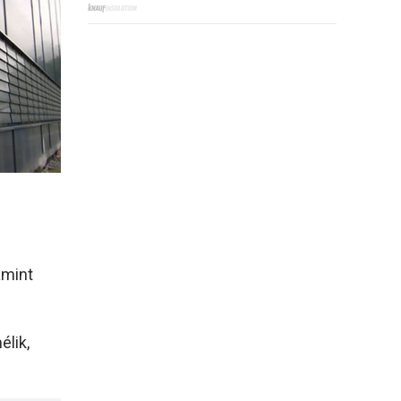
követelményekre
amint
élik,