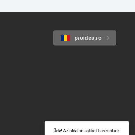
proidea.ro
Üdv!
Az oldalon sütiket használunk.