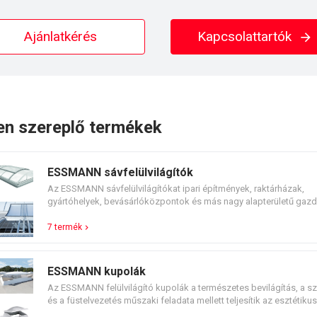
Ajánlatkérés
Kapcsolattartók
en szereplő termékek
ESSMANN sávfelülvilágítók
Az ESSMANN sávfelülvilágítókat ipari építmények, raktárházak,
gyártóhelyek, bevásárlóközpontok és más nagy alapterületű gazd
közigazgatási építmények lapostetőin alkalmazzák. Kiváló minős
extrudált alumíniumprofilokból állnak, és íves vagy 30° vagy 45°-b
7 termék
nyeregtetős kivitelben kaphatók. Az üvegezés hidegen alakított
polikarbonát üregkamrás lemezekből áll, melyeket az európai tűz
irányelveknek megfelelően kiviteleztek.
ESSMANN kupolák
Az ESSMANN felülvilágító kupolák a természetes bevilágítás, a sz
és a füstelvezetés műszaki feladata mellett teljesítik az esztétiku
építészet igényeit is. Az ESSMANN felülvilágító kupolák alkalmas