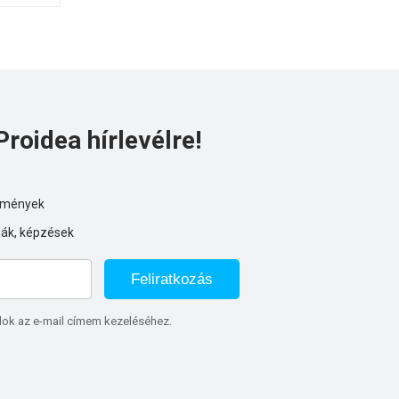
Proidea hírlevélre!
ezmények
iák, képzések
Feliratkozás
lok az e-mail címem kezeléséhez.