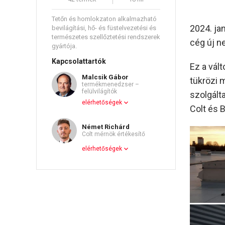
Tetőn és homlokzaton alkalmazható
2024. ja
bevilágítási, hő- és füstelvezetési és
természetes szellőztetési rendszerek
cég új ne
gyártója.
Kapcsolattartók
Ez a vál
Malcsik Gábor
tükrözi 
termékmenedzser –
felülvilágítók
szolgált
elérhetőségek
Colt és 
Német Richárd
Colt mérnök értékesítő
elérhetőségek