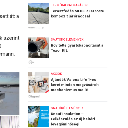
TERMÉKALKALMAZÁSOK
Teraszfedés MEISER Ferroste
ett át: a
kompozit járóráccsal
k szerint
SAJTÓKÖZLEMÉNYEK
ű
Bővítette gyártókapacitását a
Texor Kft.
ssmann,
AKCIÓK
Ajándék Valena Life 1-es
keret minden megvásárolt
mechanizmus mellé
SAJTÓKÖZLEMÉNYEK
Knauf Insulation –
Felkészülés az új beltéri
levegőminőségi