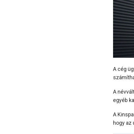
A cég üg
számítha
A névvál
egyéb ka
A Kinspan
hogy az 