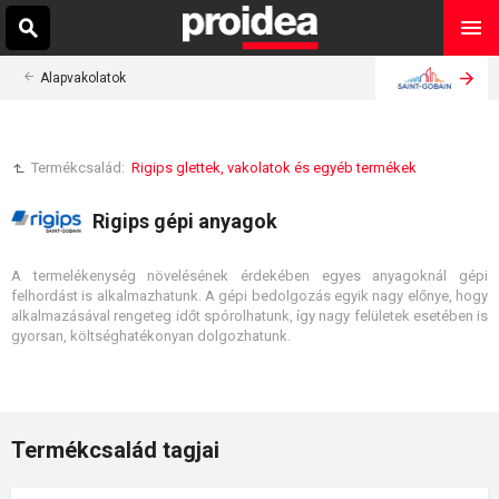
Alapvakolatok
Termékcsalád:
Rigips glettek, vakolatok és egyéb termékek
Rigips gépi anyagok
A termelékenység növelésének érdekében egyes anyagoknál gépi
felhordást is alkalmazhatunk. A gépi bedolgozás egyik nagy előnye, hogy
alkalmazásával rengeteg időt spórolhatunk, így nagy felületek esetében is
gyorsan, költséghatékonyan dolgozhatunk.
Termékcsalád tagjai