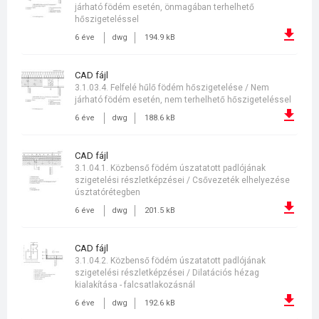
járható födém esetén, önmagában terhelhető
hőszigeteléssel
6 éve
dwg
194.9 kB
CAD fájl
3.1.03.4. Felfelé hűlő födém hőszigetelése / Nem
járható födém esetén, nem terhelhető hőszigeteléssel
6 éve
dwg
188.6 kB
CAD fájl
3.1.04.1. Közbenső födém úszatatott padlójának
szigetelési részletképzései / Csővezeték elhelyezése
úsztatórétegben
6 éve
dwg
201.5 kB
CAD fájl
3.1.04.2. Közbenső födém úszatatott padlójának
szigetelési részletképzései / Dilatációs hézag
kialakítása - falcsatlakozásnál
6 éve
dwg
192.6 kB