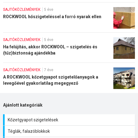
SAJTÓKÖZLEMÉNYEK
5 éve
ROCKWOOL hőszigeteléssel a forró nyarak ellen
SAJTÓKÖZLEMÉNYEK
5 éve
Ha felújítás, akkor ROCKWOOL – szigetelés és
(tűz)biztonság ajándékba
SAJTÓKÖZLEMÉNYEK
7 éve
A ROCKWOOL kőzetgyapot szigetelőanyagok a
levegőével gyakorlatilag megegyező
páraáteresztő képességgel rendelkeznek
Ajánlott kategóriák
Kőzetgyapot szigetelések
Téglák, falazóblokkok