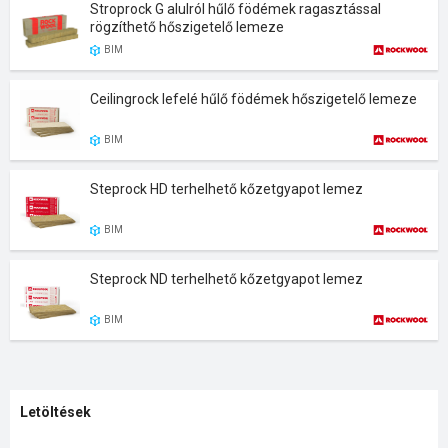
Stroprock G alulról hűlő födémek ragasztással
rögzíthető hőszigetelő lemeze
BIM
Ceilingrock lefelé hűlő födémek hőszigetelő lemeze
BIM
Steprock HD terhelhető kőzetgyapot lemez
BIM
Steprock ND terhelhető kőzetgyapot lemez
BIM
Letöltések