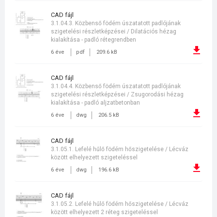
CAD fájl
3.1.04.3. Közbenső födém úszatatott padlójának
szigetelési részletképzései / Dilatációs hézag
kialakítása - padló rétegrendben
6 éve
pdf
209.6 kB
CAD fájl
3.1.04.4. Közbenső födém úszatatott padlójának
szigetelési részletképzései / Zsugorodási hézag
kialakítása - padló aljzatbetonban
6 éve
dwg
206.5 kB
CAD fájl
3.1.05.1. Lefelé hűlő födém hőszigetelése / Lécváz
között elhelyezett szigeteléssel
6 éve
dwg
196.6 kB
CAD fájl
3.1.05.2. Lefelé hűlő födém hőszigetelése / Lécváz
között elhelyezett 2 réteg szigeteléssel