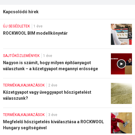
Kapcsolódó hírek
ÚJ SEGÉDLETEK
1 éve
ROCKWOOL BIM modellkönyvtár
SAJTÓKÖZLEMÉNYEK
1 éve
Nagyon is számít, hogy milyen építőanyagot
választunk – a kőzetgyapot megannyi erőssége
TERMÉKALKALMAZÁSOK
2 éve
Kőzetgyapot vagy üveggyapot hőszigetelést
válasszunk?
TERMÉKALKALMAZÁSOK
3 éve
Megfelelő hőszigetelés kiválasztása a ROCKWOOL
Hungary segítségével