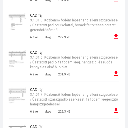
6 éve
dwg
231.3 kB
CAD fájl
3.1.01.5. Közbenső födém lépéshang elleni szigetelése
/ Úsztatott padlóburkolattal, homok feltöltéses borított
gerendafödémnél
6 éve
dwg
222.9 kB
CAD fájl
3.1.01.6. Közbenső födém lépéshang elleni szigetelése
/ Úsztatott padló, fa födém kieg. hangszig. és rugós
kengyeles alsó burkolat
6 éve
dwg
231.9 kB
CAD fájl
3.1.01.7. Közbenső födém lépéshang elleni szigetelése
/ Úsztatott szárazpadló szerkezet, fa födém kiegészítő
hangszigeteléssel
6 éve
dwg
222.3 kB
CAD fájl