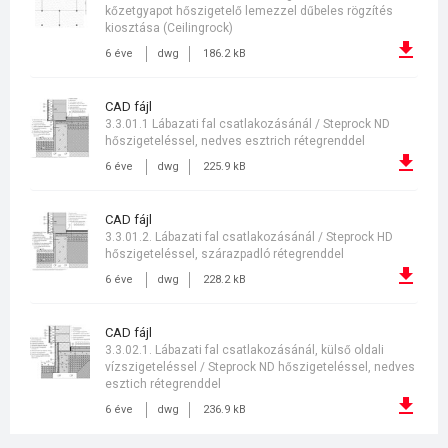
kőzetgyapot hőszigetelő lemezzel dűbeles rögzítés
kiosztása (Ceilingrock)
6 éve
dwg
186.2 kB
CAD fájl
3.3.01.1 Lábazati fal csatlakozásánál / Steprock ND
hőszigeteléssel, nedves esztrich rétegrenddel
6 éve
dwg
225.9 kB
CAD fájl
3.3.01.2. Lábazati fal csatlakozásánál / Steprock HD
hőszigeteléssel, szárazpadló rétegrenddel
6 éve
dwg
228.2 kB
CAD fájl
3.3.02.1. Lábazati fal csatlakozásánál, külső oldali
vízszigeteléssel / Steprock ND hőszigeteléssel, nedves
esztich rétegrenddel
6 éve
dwg
236.9 kB