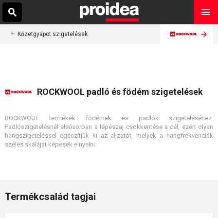
Kőzetgyapot szigetelések
ROCKWOOL padló és födém szigetelések
ROCKWOOL termékek födémek és padlók szigeteléséhez.
Padlószigetelésnél elsősorban a lépészaj csökkentése a cél, ezért olyan
hangszigeteléssel egészítjük ki az aljzatot, melyek a hangfrekvenciák
széles skáláját képesek elnyelni.
Termékcsalád tagjai