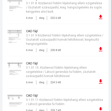
3.1.01.8. Közbenső födém lépéshang elleni szigetelése
/ Úsztatott szárazpadló, kieg. hangszigetelés és rugós
kengyeles alsó burk.
6 éve
dwg
222.6 kB
CAD fájl
3.1.01.9 Közbenső födém lépéshang elleni szigetelése /
Úsztatott szárazpadló homok feltöltéssel, kiegészítő
hangszigetelés
6 éve
dwg
230.8 kB
CAD fájl
3.1.01.10. Közbenső födém lépéshang elleni
szigetelése / Látszó gerendás fa födém, úsztatott
szárazpadló homok feltöltéssel
6 éve
dwg
224.5 kB
CAD fájl
3.1.01.11 Közbenső födém lépéshang elleni szigetelése
/ Látszó gerendás fa födém
6 éve
dwg
209.7 kB