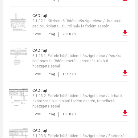
CAD fájl
3.1.02.1. Közbenső födém hőszigetelése / Úsztatott
padlóburkolattal, alulról hűlő fa födém esetén
6 éve
dwg
205.0 kB
CAD fájl
3.1.03.1. Felfelé hűlő födém hőszigetelése / Deszka
borításos fa födém esetén, gerendák közötti
hőszigeteléssel
6 éve
dwg
187.7 kB
CAD fájl
3.1.03.2. Felfelé hűlő födém hőszigetelése / Járható
szárazpadló burkolatú födém esetén, terhelhető
hőszigeteléssel
6 éve
dwg
195.8 kB
CAD fájl
3.1.03.3. Felfelé hűlő födém hőszigetelése / Esetenként