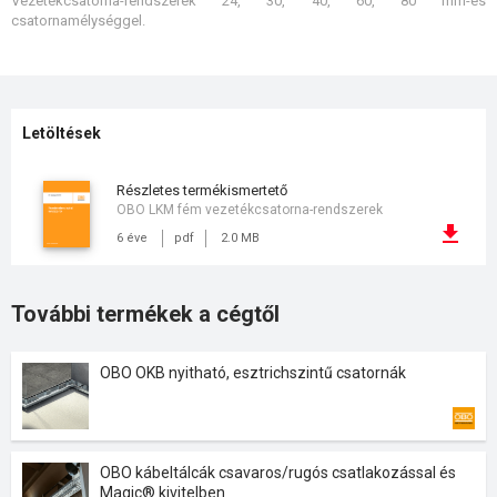
Vezetékcsatorna-rendszerek 24, 30, 40, 60, 80 mm-es
csatornamélységgel.
Letöltések
részletes termékismertető
OBO LKM fém vezetékcsatorna-rendszerek
6 éve
pdf
2.0 MB
További termékek a cégtől
OBO OKB nyitható, esztrichszintű csatornák
OBO kábeltálcák csavaros/rugós csatlakozással és
Magic® kivitelben