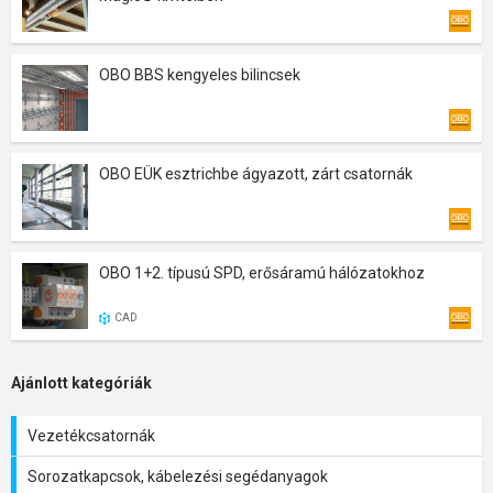
OBO BBS kengyeles bilincsek
OBO EÜK esztrichbe ágyazott, zárt csatornák
OBO 1+2. típusú SPD, erősáramú hálózatokhoz
CAD
Ajánlott kategóriák
Vezetékcsatornák
Sorozatkapcsok, kábelezési segédanyagok