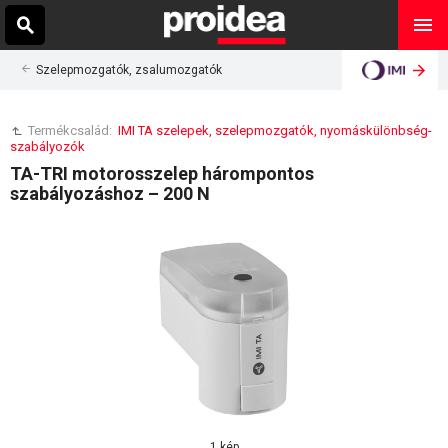
Szelepmozgatók, zsalumozgatók
Termékcsalád:
IMI TA szelepek, szelepmozgatók, nyomáskülönbség-
szabályozók
TA-TRI motorosszelep hárompontos
szabályozáshoz – 200 N
1 kép