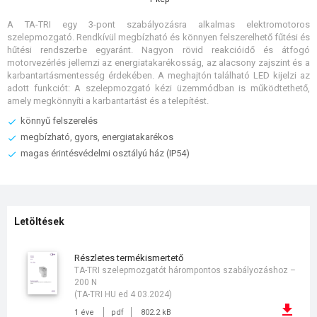
A TA-TRI egy 3-pont szabályozásra alkalmas elektromotoros
szelepmozgató. Rendkívül megbízható és könnyen felszerelhető fűtési és
hűtési rendszerbe egyaránt. Nagyon rövid reakcióidő és átfogó
motorvezérlés jellemzi az energiatakarékosság, az alacsony zajszint és a
karbantartásmentesség érdekében. A meghajtón található LED kijelzi az
adott funkciót: A szelepmozgató kézi üzemmódban is működtethető,
amely megkönnyíti a karbantartást és a telepítést.
könnyű felszerelés
megbízható, gyors, energiatakarékos
magas érintésvédelmi osztályú ház (IP54)
Letöltések
részletes termékismertető
TA-TRI szelepmozgatót hárompontos szabályozáshoz –
200 N
(TA-TRI HU ed 4 03.2024)
1 éve
pdf
802.2 kB