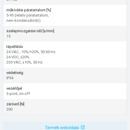
működési páratartalom [%]
5-95 (relatív páratartalom,
nem kondenzálódó)
szelepmozgatási idő [s/mm]
15
tápellátás
24 VAC, -10%/+20%, 50-60 Hz
24 VDC, ±20%
230 VAC, ±10%, 50 Hz
védettség
IP54
vezérlőjel
3-pont, on-off
záróerő [N]
200
Termék weboldala