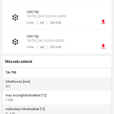
CAD fájl
TA-TRI_230V_322041-60006
3 éve
dxf
244.3 kB
CAD fájl
TA-TRI_24V_322041-60005
3 éve
dxf
375.9 kB
Műszaki adatok
TA-TRI
lökethossz [mm]
8,5
max. közeghőmérséklet [°C]
+100
működési hőmérséklet [°C]
0…+50