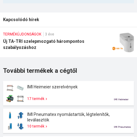
Kapcsolódó hírek
TERMÉKÚJDONSÁGOK
3 éve
Új TA-TRI szelepmozgató hárompontos
szabályozáshoz
További termékek a cégtől
IMI Heimeier szerelvények
17 termék
IMI Pneumatex nyomástartók, légtelenítők,
leválasztók
10 termék