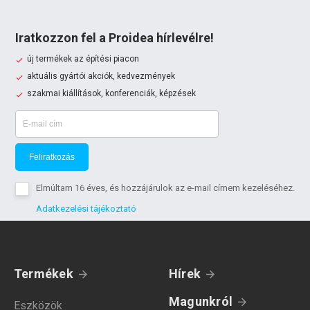
Iratkozzon fel a Proidea hírlevélre!
új termékek az építési piacon
aktuális gyártói akciók, kedvezmények
szakmai kiállítások, konferenciák, képzések
Feliratkozás
Elmúltam 16 éves, és hozzájárulok az e-mail címem kezeléséhez.
Adatkezelési tájékoztató
Termékek
Hírek
Magunkról
Eszközök