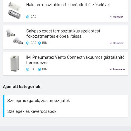
Halo termosztatikus fej beépített érzékelővel
CAD
Calypso exact temosztatikus szeleptest
fokozatmentes előbeállítással
CAD
BIM
IMI Pneumatex Vento Connect vákuumos gáztalanító
berendezés
CAD
BIM
Ajánlott kategóriák
Szelepmozgatók, zsalumozgatók
Szelepek és keverőcsapok