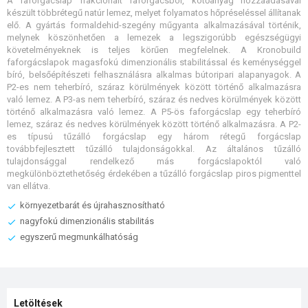
A faforgácslap frakcionált faforgácsból, kötőanyag hozzáadásával
készült többrétegű natúr lemez, melyet folyamatos hőpréseléssel állítanak
elő. A gyártás formaldehid-szegény műgyanta alkalmazásával történik,
melynek köszönhetően a lemezek a legszigorúbb egészségügyi
követelményeknek is teljes körűen megfelelnek. A Kronobuild
faforgácslapok magasfokú dimenzionális stabilitással és keménységgel
bíró, belsőépítészeti felhasználásra alkalmas bútoripari alapanyagok. A
P2-es nem teherbíró, száraz körülmények között történő alkalmazásra
való lemez. A P3-as nem teherbíró, száraz és nedves körülmények között
történő alkalmazásra való lemez. A P5-ös faforgácslap egy teherbíró
lemez, száraz és nedves körülmények között történő alkalmazásra. A P2-
es típusú tűzálló forgácslap egy három rétegű forgácslap
továbbfejlesztett tűzálló tulajdonságokkal. Az általános tűzálló
tulajdonsággal rendelkező más forgácslapoktól való
megkülönböztethetőség érdekében a tűzálló forgácslap piros pigmenttel
van ellátva.
környezetbarát és újrahasznosítható
nagyfokú dimenzionális stabilitás
egyszerű megmunkálhatóság
Letöltések