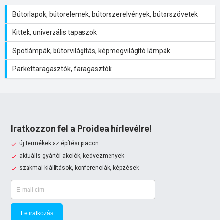
Bútorlapok, bútorelemek, bútorszerelvények, bútorszövetek
Kittek, univerzális tapaszok
Spotlámpák, bútorvilágítás, képmegvilágító lámpák
Parkettaragasztók, faragasztók
Iratkozzon fel a Proidea hírlevélre!
új termékek az építési piacon
aktuális gyártói akciók, kedvezmények
szakmai kiállítások, konferenciák, képzések
Feliratkozás