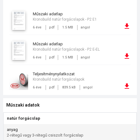
műszaki adatlap
Kronobuild natúr forgácslapok - P2 E1
6 éve
pdf
1.5 MB
angol
műszaki adatlap
Kronobuild natúr forgácslapok - P2 E-EL
6 éve
pdf
1.5 MB
angol
teljesítménynyilatkozat
Kronobuild natúr forgácslapok
6 éve
pdf
839.5 kB
angol
Műszaki adatok
natúr forgácslap
anyag
2-rétegű vagy 3-rétegű csiszolt forgácslap