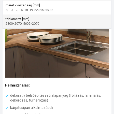
méret - vastagság [mm]
8; 10; 12; 16; 18; 19; 22; 25; 28; 38
táblaméret [mm]
2800×2070; 5605×2070
Felhasználás:
dekoratív belsőépítészeti alapanyag (fóliázás, laminálás,
dekorozás, furnérozás)
kárpitosipari alkalmazások