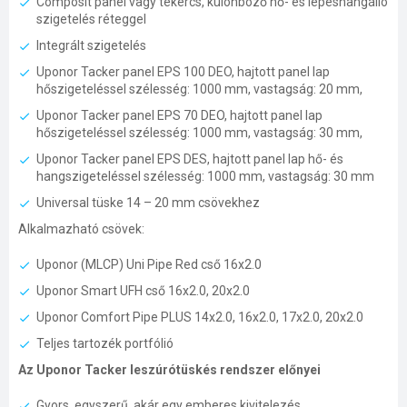
Composit panel vagy tekercs, különböző hő- és lépéshangálló
szigetelés réteggel
Integrált szigetelés
Uponor Tacker panel EPS 100 DEO, hajtott panel lap
hőszigeteléssel szélesség: 1000 mm, vastagság: 20 mm,
Uponor Tacker panel EPS 70 DEO, hajtott panel lap
hőszigeteléssel szélesség: 1000 mm, vastagság: 30 mm,
Uponor Tacker panel EPS DES, hajtott panel lap hő- és
hangszigeteléssel szélesség: 1000 mm, vastagság: 30 mm
Universal tüske 14 – 20 mm csövekhez
Alkalmazható csövek:
Uponor (MLCP) Uni Pipe Red cső 16x2.0
Uponor Smart UFH cső 16x2.0, 20x2.0
Uponor Comfort Pipe PLUS 14x2.0, 16x2.0, 17x2.0, 20x2.0
Teljes tartozék portfólió
Az Uponor Tacker leszúrótüskés rendszer előnyei
Gyors, egyszerű, akár egy emberes kivitelezés