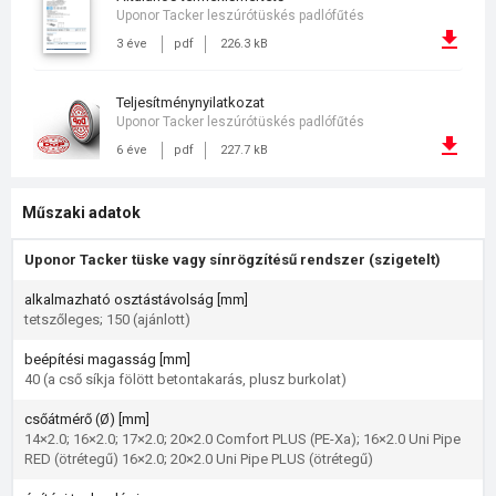
Uponor Tacker leszúrótüskés padlófűtés
3 éve
pdf
226.3 kB
teljesítménynyilatkozat
Uponor Tacker leszúrótüskés padlófűtés
6 éve
pdf
227.7 kB
Műszaki adatok
Uponor Tacker tüske vagy sínrögzítésű rendszer (szigetelt)
alkalmazható osztástávolság [mm]
tetszőleges; 150 (ajánlott)
beépítési magasság [mm]
40 (a cső síkja fölött betontakarás, plusz burkolat)
csőátmérő (Ø) [mm]
14×2.0; 16×2.0; 17×2.0; 20×2.0 Comfort PLUS (PE-Xa); 16×2.0 Uni Pipe
RED (ötrétegű) 16×2.0; 20×2.0 Uni Pipe PLUS (ötrétegű)