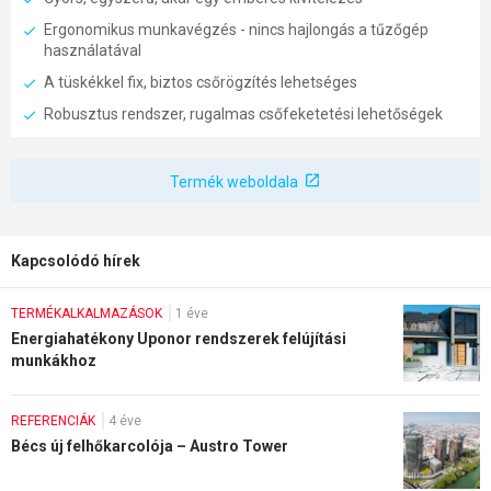
Ergonomikus munkavégzés - nincs hajlongás a tűzőgép
használatával
A tüskékkel fix, biztos csőrögzítés lehetséges
Robusztus rendszer, rugalmas csőfeketetési lehetőségek
Termék weboldala
Kapcsolódó hírek
TERMÉKALKALMAZÁSOK
1 éve
Energiahatékony Uponor rendszerek felújítási
munkákhoz
REFERENCIÁK
4 éve
Bécs új felhőkarcolója – Austro Tower