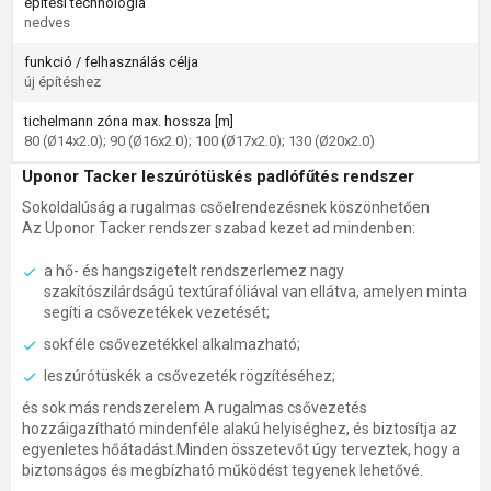
építési technológia
nedves
funkció / felhasználás célja
új építéshez
tichelmann zóna max. hossza [m]
80 (Ø14x2.0); 90 (Ø16x2.0); 100 (Ø17x2.0); 130 (Ø20x2.0)
Uponor Tacker leszúrótüskés padlófűtés rendszer
Sokoldalúság a rugalmas csőelrendezésnek köszönhetően
Az Uponor Tacker rendszer szabad kezet ad mindenben:
a hő- és hangszigetelt rendszerlemez nagy
szakítószilárdságú textúrafóliával van ellátva, amelyen minta
segíti a csővezetékek vezetését;
sokféle csővezetékkel alkalmazható;
leszúrótüskék a csővezeték rögzítéséhez;
és sok más rendszerelem A rugalmas csővezetés
hozzáigazítható mindenféle alakú helyiséghez, és biztosítja az
egyenletes hőátadást.Minden összetevőt úgy terveztek, hogy a
biztonságos és megbízható működést tegyenek lehetővé.