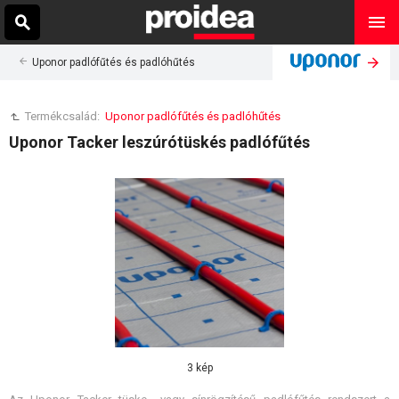
Uponor padlófűtés és padlóhűtés
Termékcsalád:
Uponor padlófűtés és padlóhűtés
Uponor Tacker leszúrótüskés padlófűtés
3 kép