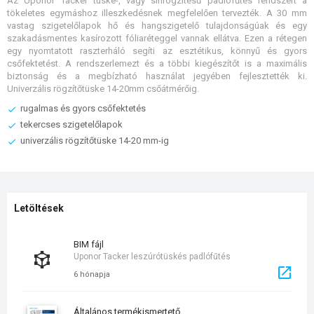
Az Uponor Tacker tüske-, vagy sínrögzítésű padlófűtés rendszert a
tökeletes egymáshoz illeszkedésnek megfelelően tervezték. A 30 mm
vastag szigetelőlapok hő és hangszigetelő tulajdonságúak és egy
szakadásmentes kasírozott fóliaréteggel vannak ellátva. Ezen a rétegen
egy nyomtatott raszterháló segíti az esztétikus, könnyű és gyors
csőfektetést. A rendszerlemezt és a többi kiegészítőt is a maximális
biztonság és a megbízható használat jegyében fejlesztették ki.
Univerzális rögzítőtüske 14-20mm csőátmérőig.
rugalmas és gyors csőfektetés
tekercses szigetelőlapok
univerzális rögzítőtüske 14-20 mm-ig
Letöltések
BIM fájl
Uponor Tacker leszúrótüskés padlófűtés
6 hónapja
általános termékismertető