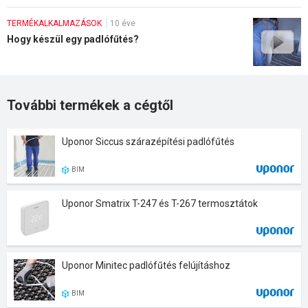
TERMÉKALKALMAZÁSOK
10 éve
Hogy készül egy padlófűtés?
További termékek a cégtől
Uponor Siccus szárazépítési padlófűtés
BIM
Uponor Smatrix T-247 és T-267 termosztátok
Uponor Minitec padlófűtés felújításhoz
BIM