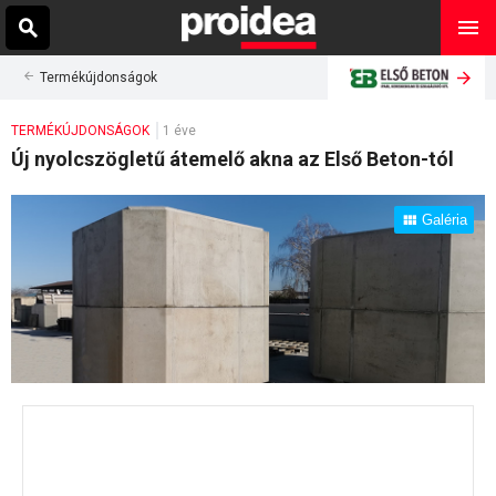
Termékújdonságok
TERMÉKÚJDONSÁGOK
1 éve
Új nyolcszögletű átemelő akna az Első Beton-tól
Galéria