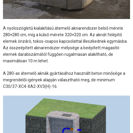
A nyolcszögletű kialakítású átemelő aknarendszer belső mérete
280×280 cm, míg a külső mérete 320×320 cm. Az aknát felépítő
elemek önzáró, tokos-csapos kapcsolattal illeszkednek egymásba.
Az összeépített aknarendszer mélysége a beépített magasító
elemek darabszámától függően rugalmasan alakítható, de
maximálisan 10 m lehet.
A 280-as átemelő aknák gyártásához használt beton minősége a
megrendelői igények alapján választható meg, de minimum
C30/37-XC4-XA2-XV3(H)-16.