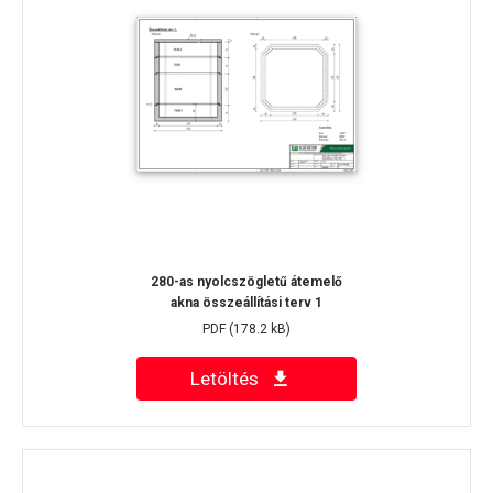
280-as nyolcszögletű átemelő
akna összeállítási terv 1
PDF
(178.2 kB)
Letöltés