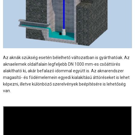
Az aknák szükség esetén bélelhető változatban is gyárthatóak. Az
aknaelemek oldalfalain legfeljebb DN 1000 mm-es csőáttörés
alakítható ki, akár befalazó idommal együtt is. Az aknarendszer
magasító- és födémelemein egyedi kialakítású áttöréseket is lehet
képezni, illetve különböző szerelvények beépítésére is lehetőség
van.