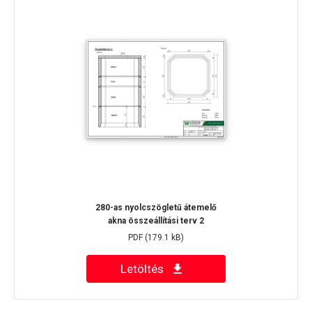
280-as nyolcszögletű átemelő
akna összeállítási terv 2
PDF
(179.1 kB)
Letöltés