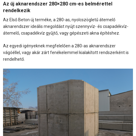
Az új aknarendszer 280×280 cm-es belmérettel
rendelkezik
Az Első Beton új terméke, a 280-as, nyolcszögletű átemelő
aknarendszer ideális megoldást nyújt szennyvíz- és csapadékvíz-
átemelő, csapadékvíz gyűjtő, vagy gépészeti akna építéshez.
Az egyedi igényeknek megfelelően a 280-as aknarendszer
vágóéllel, vagy akár zárt fenékelemmel kialakított rendszerként is
rendelhető.