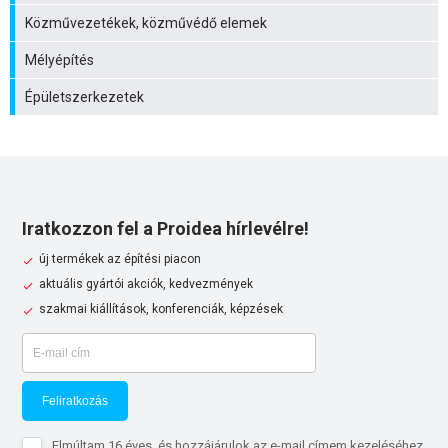
Közművezetékek, közművédő elemek
Mélyépítés
Épületszerkezetek
Iratkozzon fel a Proidea hírlevélre!
új termékek az építési piacon
aktuális gyártói akciók, kedvezmények
szakmai kiállítások, konferenciák, képzések
Feliratkozás
Elmúltam 16 éves, és hozzájárulok az e-mail címem kezeléséhez.