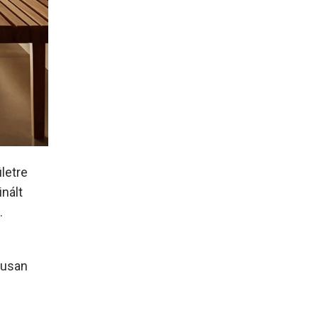
letre
inált
.
kusan