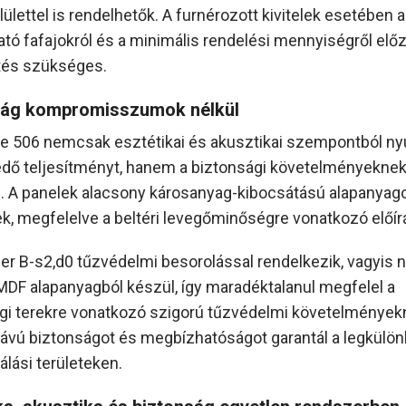
lülettel is rendelhetők. A furnérozott kivitelek esetében a
ató fafajokról és a minimális rendelési mennyiségről elő
tés szükséges.
ság kompromisszumok nélkül
ie 506 nemcsak esztétikai és akusztikai szempontból ny
dő teljesítményt, hanem a biztonsági követelményeknek
. A panelek alacsony károsanyag-kibocsátású alapanyag
k, megfelelve a beltéri levegőminőségre vonatkozó előí
er B-s2,d0 tűzvédelmi besorolással rendelkezik, vagyis
MDF alapanyagból készül, így maradéktalanul megfelel a
i terekre vonatkozó szigorú tűzvédelmi követelmények
ávú biztonságot és megbízhatóságot garantál a legkülö
álási területeken.