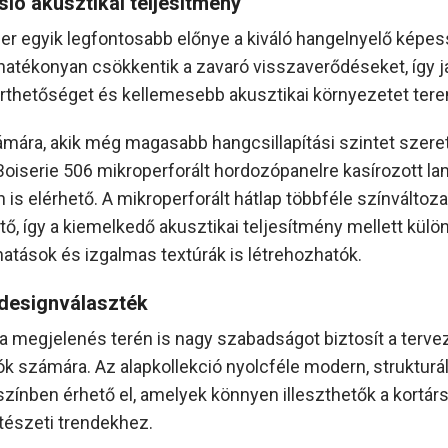
ló akusztikai teljesítmény
er egyik legfontosabb előnye a kiváló hangelnyelő képes
hatékonyan csökkentik a zavaró visszaverődéseket, így ja
thetőséget és kellemesebb akusztikai környezetet ter
mára, akik még magasabb hangcsillapítási szintet szer
a Boiserie 506 mikroperforált hordozópanelre kasírozott la
n is elérhető. A mikroperforált hátlap többféle színváltoz
tő, így a kiemelkedő akusztikai teljesítmény mellett külö
 hatások és izgalmas textúrák is létrehozhatók.
designválaszték
 a megjelenés terén is nagy szabadságot biztosít a terve
k számára. Az alapkollekció nyolcféle modern, strukturál
 színben érhető el, amelyek könnyen illeszthetők a kortár
tészeti trendekhez.