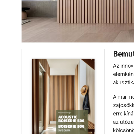
Bemut
Az innov
elemként
akusztik
A mai mo
zajcsökk
erre kín
az utóze
kölcsönö