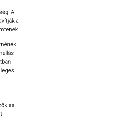
ség. A
vítják a
emtenek.
etnének
mellás
atban
nleges
zők és
t
s