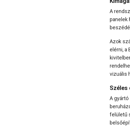
Kimagas
A rendsz
panelek 
beszédér
Azok szá
elérni, 
kivitelbe
rendelhe
vizuális
Széles 
A gyártó
beruházó
felületű
belsőépí