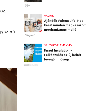
oz.
AKCIÓK
Ajándék Valena Life 1-es
keret minden megvásárolt
mechanizmus mellé
egyszerű
SAJTÓKÖZLEMÉNYEK
Knauf Insulation –
Felkészülés az új beltéri
levegőminőségi
követelményekre