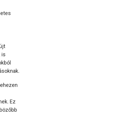
zetes
újt
 is
okból
rásoknak.
 nehezen
nek. Ez
nbözőbb