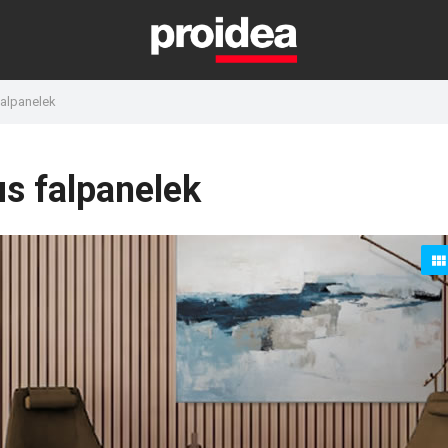
falpanelek
us falpanelek