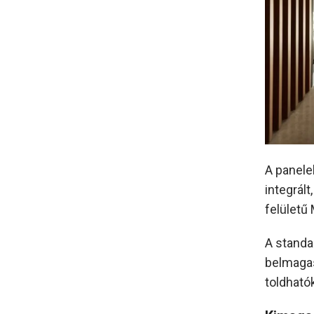
A panele
integrált
felületű
A standa
belmagas
toldhatók