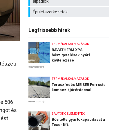
álpadlók
Épületszerkezetek
Legfrissebb hírek
TERMÉKALKALMAZÁSOK
RAVATHERM XPS
hőszigetelések nyári
kivitelezése
tészeti
TERMÉKALKALMAZÁSOK
Teraszfedés MEISER Ferroste
kompozit járóráccsal
ie 506
angot és
SAJTÓKÖZLEMÉNYEK
nést
Bővítette gyártókapacitását a
Texor Kft.