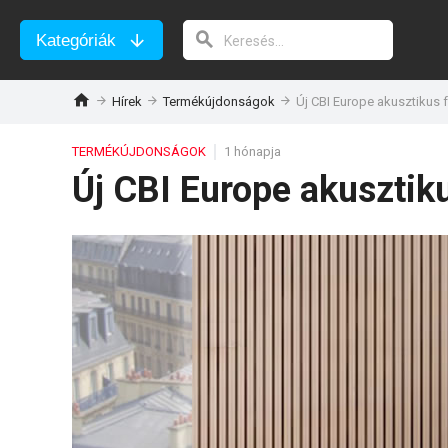
Kategóriák
Hírek
Termékújdonságok
Új CBI Europe akusztikus 
TERMÉKÚJDONSÁGOK
1 hónapja
Új CBI Europe akusztik