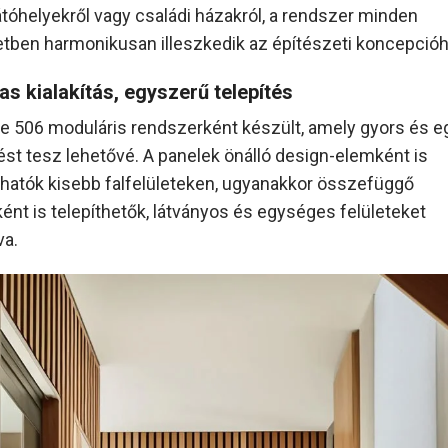
tóhelyekről vagy családi házakról, a rendszer minden
tben harmonikusan illeszkedik az építészeti koncepcióh
s kialakítás, egyszerű telepítés
ie 506 moduláris rendszerként készült, amely gyors és 
zést tesz lehetővé. A panelek önálló design-elemként is
hatók kisebb falfelületeken, ugyanakkor összefüggő
ként is telepíthetők, látványos és egységes felületeket
va.