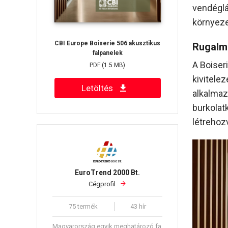
vendéglá
környeze
CBI Europe Boiserie 506 akusztikus
Rugalma
falpanelek
A Boiser
PDF
(1.5 MB)
kivitele
Letöltés
alkalmaz
burkolat
létrehoz
EuroTrend 2000 Bt.
Cégprofil
75 termék
43 hír
Magyarország egyik meghatározó fa