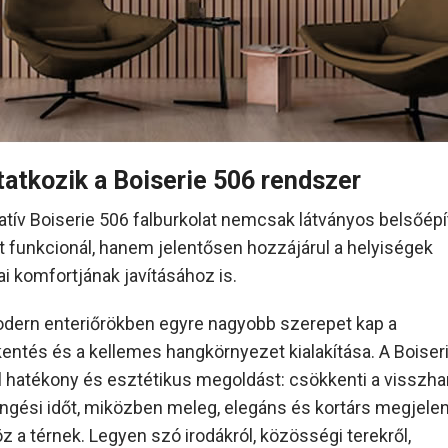
atkozik a Boiserie 506 rendszer
atív Boiserie 506 falburkolat nemcsak látványos belsőépí
 funkcionál, hanem jelentősen hozzájárul a helyiségek
ai komfortjának javításához is.
dern enteriőrökben egyre nagyobb szerepet kap a
entés és a kellemes hangkörnyezet kialakítása. A Boiser
ál hatékony és esztétikus megoldást: csökkenti a visszh
ngési időt, miközben meleg, elegáns és kortárs megjele
z a térnek. Legyen szó irodákról, közösségi terekről,