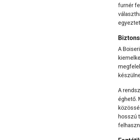
furnér fe
választh
egyezte
Bizton
A Boiser
kiemelke
megfelel
készülne
A rendsz
éghető. 
közösség
hosszú t
felhaszn