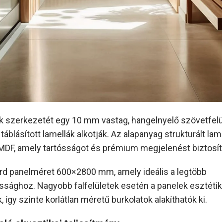
k szerkezetét egy 10 mm vastag, hangelnyelő szövetfelü
, táblásított lamellák alkotják. Az alapanyag strukturált lam
 MDF, amely tartósságot és prémium megjelenést biztosít
rd panelméret 600×2800 mm, amely ideális a legtöbb
sághoz. Nagyobb falfelületek esetén a panelek esztéti
, így szinte korlátlan méretű burkolatok alakíthatók ki.