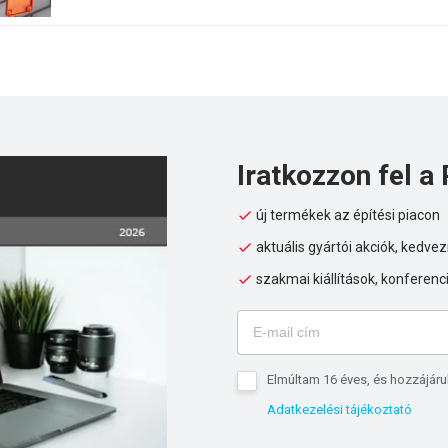
dobozok megfelelnek az MSZE 24102 (DIN 4102-12) szerinti sza
Iratkozzon fel a 
új termékek az építési piacon
aktuális gyártói akciók, kedv
szakmai kiállítások, konferenc
Elmúltam 16 éves, és hozzájáru
Adatkezelési tájékoztató