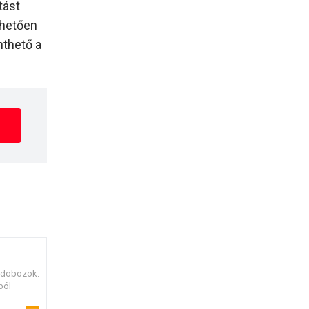
tást
nhetően
nthető a
tődobozok.
ból
ox