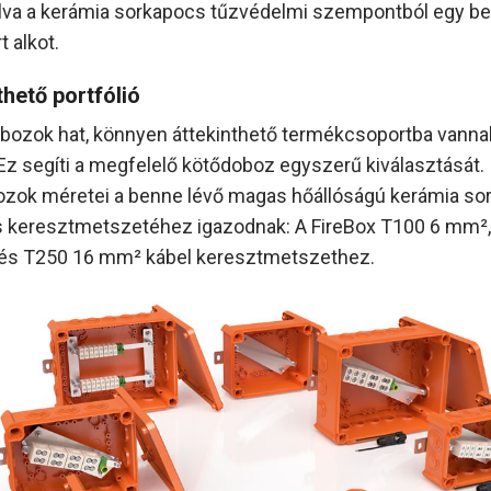
va a kerámia sorkapocs tűzvédelmi szempontból egy be
 alkot.
thető portfólió
bozok hat, könnyen áttekinthető termékcsoportba vanna
 Ez segíti a megfelelő kötődoboz egyszerű kiválasztását.
zok méretei a benne lévő magas hőállóságú kerámia so
 keresztmetszetéhez igazodnak: A FireBox T100 6 mm²
és T250 16 mm² kábel keresztmetszethez.