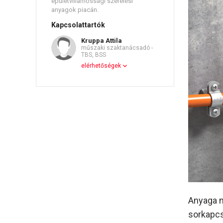
épületvillamossági szerelési
anyagok piacán.
Kapcsolattartók
Kruppa Attila
műszaki szaktanácsadó -
TBS, BSS
elérhetőségek
Anyaga m
sorkapcs