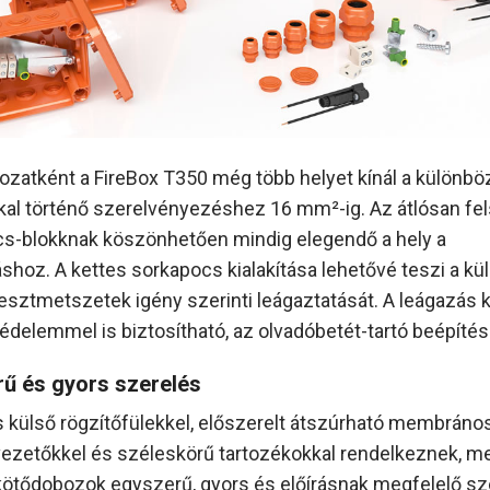
tozatként a FireBox T350 még több helyet kínál a különbö
al történő szerelvényezéshez 16 mm²-ig. Az átlósan fel
s-blokknak köszönhetően mindig elegendő a hely a
shoz. A kettes sorkapocs kialakítása lehetővé teszi a k
esztmetszetek igény szerinti leágaztatását. A leágazás 
édelemmel is biztosítható, az olvadóbetét-tartó beépítés
ű és gyors szerelés
s külső rögzítőfülekkel, előszerelt átszúrható membráno
ezetőkkel és széleskörű tartozékokkal rendelkeznek, me
kötődobozok egyszerű, gyors és előírásnak megfelelő sz