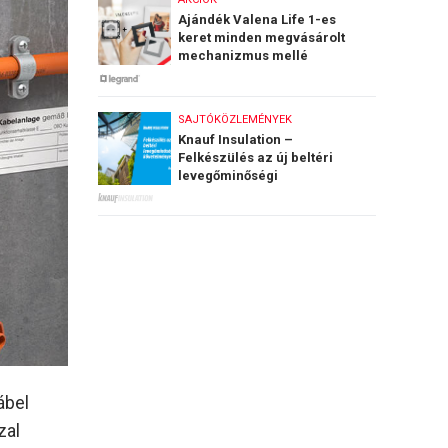
Ajándék Valena Life 1-es
keret minden megvásárolt
mechanizmus mellé
SAJTÓKÖZLEMÉNYEK
Knauf Insulation –
Felkészülés az új beltéri
levegőminőségi
követelményekre
ábel
zal