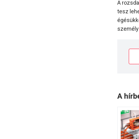
A rozsdam
tesz le
égésükko
személyi
A hírb