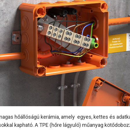
agas hőállóságú kerámia, amely egyes, kettes és adatk
okkal kapható. A TPE (hőre lágyuló) műanyag kötődoboz