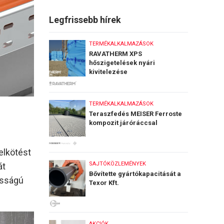
Legfrissebb hírek
TERMÉKALKALMAZÁSOK
RAVATHERM XPS
hőszigetelések nyári
kivitelezése
TERMÉKALKALMAZÁSOK
Teraszfedés MEISER Ferroste
kompozit járóráccsal
elkötést
SAJTÓKÖZLEMÉNYEK
át
Bővítette gyártókapacitását a
osságú
Texor Kft.
AKCIÓK