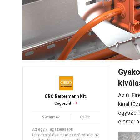
Gyakor
kivála
Az új Fi
OBO Bettermann Kft.
kínál tűz
Cégprofil
egyszerr
99 termék
82 hír
eleme: a
Az egyik legszélesebb
termékskálával rendelkező vállalat az