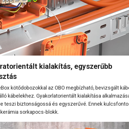
atorientált kialakítás, egyszerűbb
sztás
reBox kötődobozokkal az OBO megbízható, bevizsgált káb
álló kábelekhez. Gyakorlatorientált kialakítása alkalmazás
e teszi biztonságossá és egyszerűvé. Ennek kulcsfont
 kerámia sorkapocs-blokk.