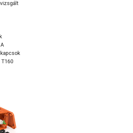
vizsgált
k
 A
rkapcsok
, T160