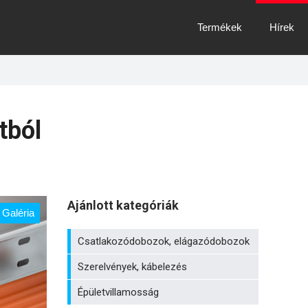
Termékek
Hírek
tból
Ajánlott kategóriák
Galéria
Csatlakozódobozok, elágazódobozok
Szerelvények, kábelezés
Épületvillamosság