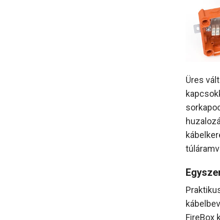
Üres vál
kapcsokk
sorkapoc
huzalozá
kábelker
túláramv
Egyszer
Praktiku
kábelbev
FireBox 