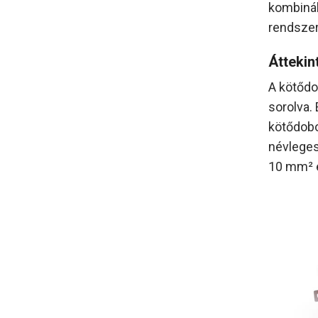
kombinál
rendszert
Áttekin
A kötődo
sorolva.
kötődobo
névleges
10 mm² 