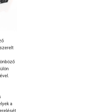
ző
szerelt
ülönböző
külön
ével.
s
lyek a
erelését