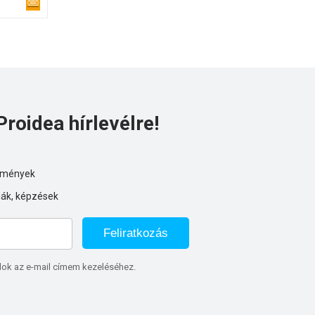
bványnak.
Proidea hírlevélre!
ezmények
iák, képzések
Feliratkozás
lok az e-mail címem kezeléséhez.