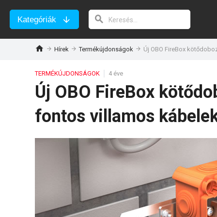
Kategóriák
Hírek
Termékújdonságok
Új OBO FireBox kötődoboz
TERMÉKÚJDONSÁGOK
4 éve
Új OBO FireBox kötődo
fontos villamos kábelek