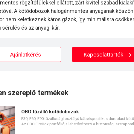
entes rögzítőfülekkel ellátott, zárt kivitel szabad kialakí
hetővé. A kötődobozok halogénmentes anyagának köszö
r nem keletkeznek káros gázok, így minimálisra csökke
 sérülés és az anyagi kár.
Ajánlatkérés
Kapcsolattartók
en szereplő termékek
OBO tűzálló kötődobozok
E30, E60, E90 tűzállósági osztályú kábelspecifikus duroplast kö
Az OBO FireBox portfóliója lehetővé teszi a biztonsági szempont
fontos villamos vezetékek és kábelek tűzálló szerelését. A FireB