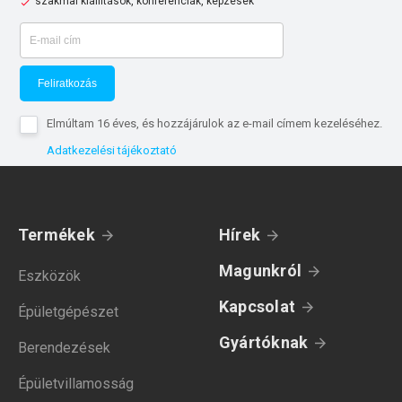
szakmai kiállítások, konferenciák, képzések
Feliratkozás
Elmúltam 16 éves, és hozzájárulok az e-mail címem kezeléséhez.
Adatkezelési tájékoztató
Termékek
Hírek
Magunkról
Eszközök
Kapcsolat
Épületgépészet
Gyártóknak
Berendezések
Épületvillamosság