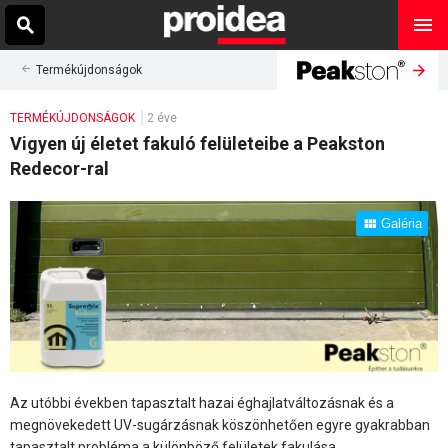
Termékújdonságok
TERMÉKÚJDONSÁGOK
2 éve
Vigyen új életet fakuló felületeibe a Peakston
Redecor-ral
Galéria
Az utóbbi években tapasztalt hazai éghajlatváltozásnak és a
megnövekedett UV-sugárzásnak köszönhetően egyre gyakrabban
tapasztalt probléma a különböző felületek fakulása.