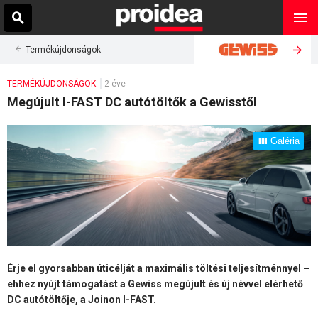
Termékújdonságok
TERMÉKÚJDONSÁGOK
2 éve
Megújult I-FAST DC autótöltők a Gewisstől
Galéria
Érje el gyorsabban úticélját a maximális töltési teljesítménnyel –
ehhez nyújt támogatást a Gewiss megújult és új névvel elérhető
DC autótöltője, a Joinon I-FAST.