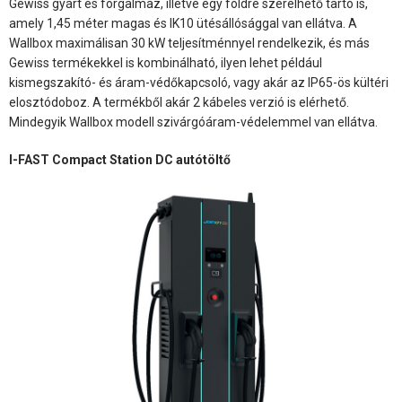
Gewiss gyárt és forgalmaz, illetve egy földre szerelhető tartó is,
amely 1,45 méter magas és IK10 ütésállósággal van ellátva. A
Wallbox maximálisan 30 kW teljesítménnyel rendelkezik, és más
Gewiss termékekkel is kombinálható, ilyen lehet például
kismegszakító- és áram-védőkapcsoló, vagy akár az IP65-ös kültéri
elosztódoboz. A termékből akár 2 kábeles verzió is elérhető.
Mindegyik Wallbox modell szivárgóáram-védelemmel van ellátva.
I-FAST Compact Station DC autótöltő