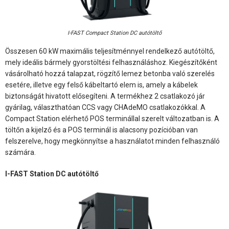
I-FAST Compact Station DC autótöltő
Összesen 60 kW maximális teljesítménnyel rendelkező autótöltő,
mely ideális bármely gyorstöltési felhasználáshoz. Kiegészítőként
vásárolható hozzá talapzat, rögzítő lemez betonba való szerelés
esetére, illetve egy felső kábeltartó elem is, amely a kábelek
biztonságát hivatott elősegíteni. A termékhez 2 csatlakozó jár
gyárilag, választhatóan CCS vagy CHAdeMO csatlakozókkal. A
Compact Station elérhető POS terminállal szerelt változatban is. A
töltőn a kijelző és a POS terminál is alacsony pozícióban van
felszerelve, hogy megkönnyítse a használatot minden felhasználó
számára.
I-FAST Station DC autótöltő