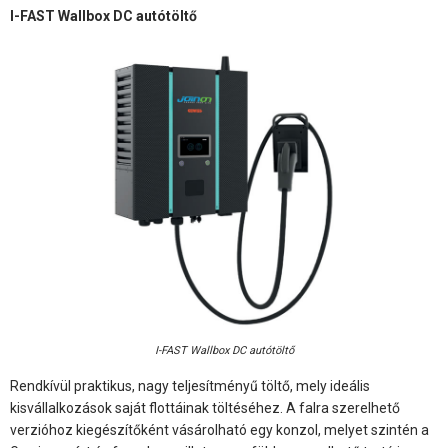
I-FAST Wallbox DC autótöltő
I-FAST Wallbox DC autótöltő
Rendkívül praktikus, nagy teljesítményű töltő, mely ideális
kisvállalkozások saját flottáinak töltéséhez. A falra szerelhető
verzióhoz kiegészítőként vásárolható egy konzol, melyet szintén a