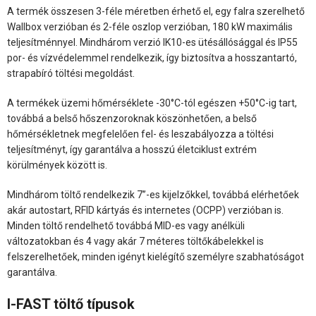
A termék összesen 3-féle méretben érhető el, egy falra szerelhető
Wallbox verzióban és 2-féle oszlop verzióban, 180 kW maximális
teljesítménnyel. Mindhárom verzió IK10-es ütésállósággal és IP55
por- és vízvédelemmel rendelkezik, így biztosítva a hosszantartó,
strapabíró töltési megoldást.
A termékek üzemi hőmérséklete -30°C-tól egészen +50°C-ig tart,
továbbá a belső hőszenzoroknak köszönhetően, a belső
hőmérsékletnek megfelelően fel- és leszabályozza a töltési
teljesítményt, így garantálva a hosszú életciklust extrém
körülmények között is.
Mindhárom töltő rendelkezik 7”-es kijelzőkkel, továbbá elérhetőek
akár autostart, RFID kártyás és internetes (OCPP) verzióban is.
Minden töltő rendelhető továbbá MID-es vagy anélküli
változatokban és 4 vagy akár 7 méteres töltőkábelekkel is
felszerelhetőek, minden igényt kielégítő személyre szabhatóságot
garantálva.
I-FAST töltő típusok