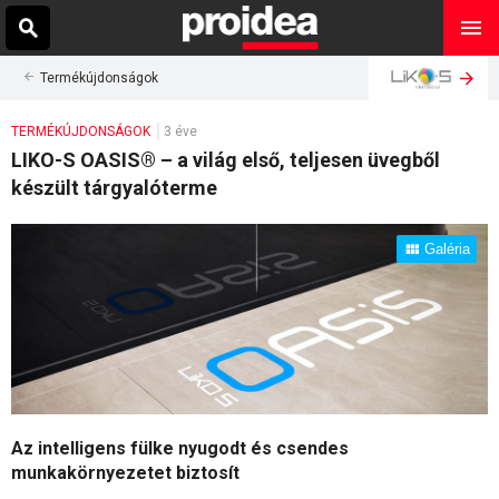
Termékújdonságok
TERMÉKÚJDONSÁGOK
3 éve
LIKO-S OASIS® – a világ első, teljesen üvegből
készült tárgyalóterme
Galéria
Az intelligens fülke nyugodt és csendes
munkakörnyezetet biztosít