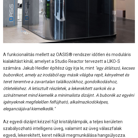
A funkcionalitás mellett az OASIS® rendszer időtlen és moduláris
kialakítást kínál, amelyet a Studio Reactor tervezett a LIKO-S
számára. Jakub Heidler építész úgy írja le, mint
"egy átlátszó, kecses
buborékot, amely az irodából egy másik világba repít, kényelmet és
teret teremtve a zavartalan találkozókhoz, gondolkodáshoz,
ötleteléshez. A letisztult részletek, a lekerekített sarkok és a
színátmenet mind kiemelik a minimalista dizájnt. A buborék az egyéni
igényeknek megfelelően felfújható, alkalmazkodóképes,
eleganciájával kiemelkedik."
Az egyedi dizájnt kézzel fújt kristálylámpák, a teljes kerületen
szabályozható intelligens üveg, valamint az üveg válaszfalak
egyedi, lekerekített, keret nélküli megmunkálása hangsúlyozza.