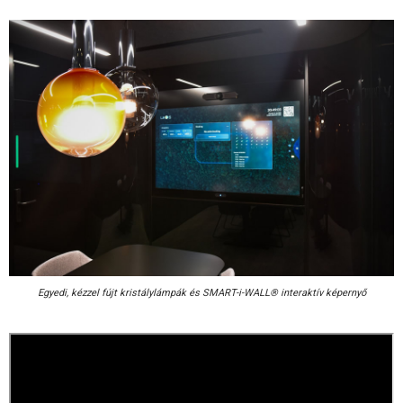
Egyedi, kézzel fújt kristálylámpák és SMART-i-WALL® interaktív képernyő