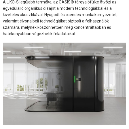
A LIKO-S legújabb terméke, az OASIS® tárgyalófülke ötvözi az
egyedülálló organikus dizájnt a modern technológiákkal és a
kivételes akusztikával. Nyugodt és csendes munkakörnyezetet,
valamint élvonalbeli technológiákat biztosít a felhasználók
számára, melynek köszönhetően még koncentráltabban és
hatékonyabban végezhetik feladataikat.