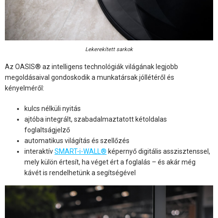
Lekerekített sarkok
Az OASIS® az intelligens technológiák világának legjobb
megoldásaival gondoskodik a munkatársak jóllétéről és
kényelméről:
kulcs nélküli nyitás
ajtóba integrált, szabadalmaztatott kétoldalas
foglaltságjelző
automatikus világítás és szellőzés
interaktív
SMART-i-WALL®
képernyő digitális asszisztenssel,
mely külön értesít, ha véget ért a foglalás – és akár még
kávét is rendelhetünk a segítségével