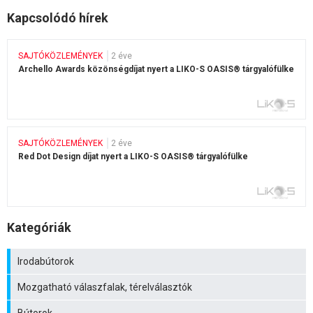
Kapcsolódó hírek
SAJTÓKÖZLEMÉNYEK
2 éve
Archello Awards közönségdíjat nyert a LIKO-S OASIS® tárgyalófülke
SAJTÓKÖZLEMÉNYEK
2 éve
Red Dot Design díjat nyert a LIKO-S OASIS® tárgyalófülke
Kategóriák
Irodabútorok
Mozgatható válaszfalak, térelválasztók