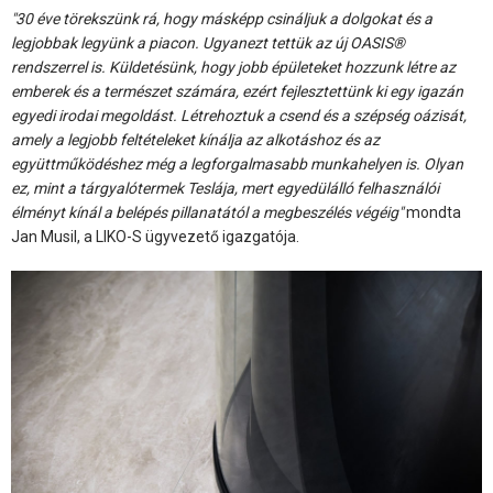
"30 éve törekszünk rá, hogy másképp csináljuk a dolgokat és a
legjobbak legyünk a piacon. Ugyanezt tettük az új OASIS®
rendszerrel is. Küldetésünk, hogy jobb épületeket hozzunk létre az
emberek és a természet számára, ezért fejlesztettünk ki egy igazán
egyedi irodai megoldást. Létrehoztuk a csend és a szépség oázisát,
amely a legjobb feltételeket kínálja az alkotáshoz és az
együttműködéshez még a legforgalmasabb munkahelyen is. Olyan
ez, mint a tárgyalótermek Teslája, mert egyedülálló felhasználói
élményt kínál a belépés pillanatától a megbeszélés végéig"
mondta
Jan Musil, a LIKO-S ügyvezető igazgatója.