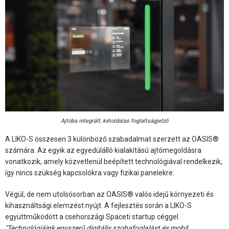
Ajtóba integrált, kétoldalas foglaltságjelző
A LIKO-S összesen 3 különböző szabadalmat szerzett az OASIS®
számára. Az egyik az egyedülálló kialakítású ajtómegoldásra
vonatkozik, amely közvetlenül beépített technológiával rendelkezik,
így nincs szükség kapcsolókra vagy fizikai panelekre.
Végül, de nem utolsósorban az OASIS® valós idejű környezeti és
kihasználtsági elemzést nyújt. A fejlesztés során a LIKO-S
együttműködött a csehországi Spaceti startup céggel.
"Technológiáink egyszerű digitális szobafoglalást és mobil