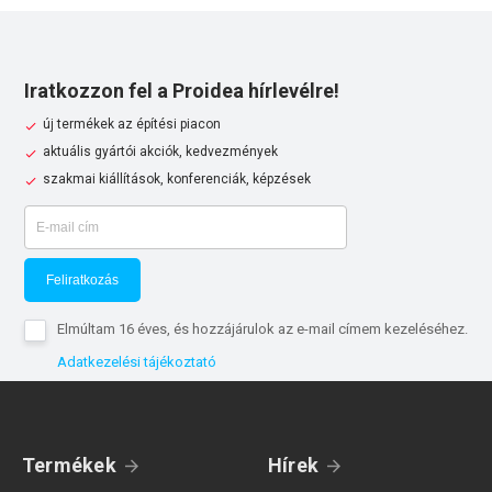
Iratkozzon fel a Proidea hírlevélre!
új termékek az építési piacon
aktuális gyártói akciók, kedvezmények
szakmai kiállítások, konferenciák, képzések
Feliratkozás
Elmúltam 16 éves, és hozzájárulok az e-mail címem kezeléséhez.
Adatkezelési tájékoztató
Termékek
Hírek