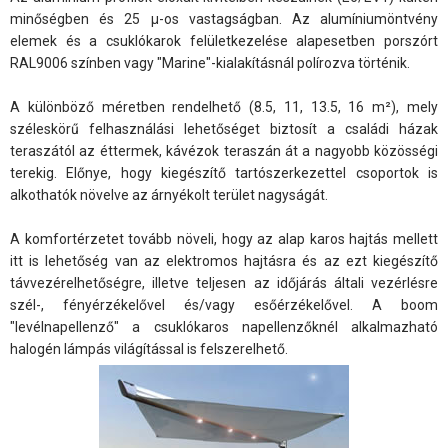
minőségben és 25 µ-os vastagságban. Az alumíniumöntvény
elemek és a csuklókarok felületkezelése alapesetben porszórt
RAL9006 színben vagy "Marine"-kialakításnál polírozva történik.
A különböző méretben rendelhető (8.5, 11, 13.5, 16 m²), mely
széleskörű felhasználási lehetőséget biztosít a családi házak
teraszától az éttermek, kávézok teraszán át a nagyobb közösségi
terekig. Előnye, hogy kiegészítő tartószerkezettel csoportok is
alkothatók növelve az árnyékolt terület nagyságát.
A komfortérzetet tovább növeli, hogy az alap karos hajtás mellett
itt is lehetőség van az elektromos hajtásra és az ezt kiegészítő
távvezérelhetőségre, illetve teljesen az időjárás általi vezérlésre
szél-, fényérzékelővel és/vagy esőérzékelővel. A boom
"levélnapellenző" a csuklókaros napellenzőknél alkalmazható
halogén lámpás világítással is felszerelhető.