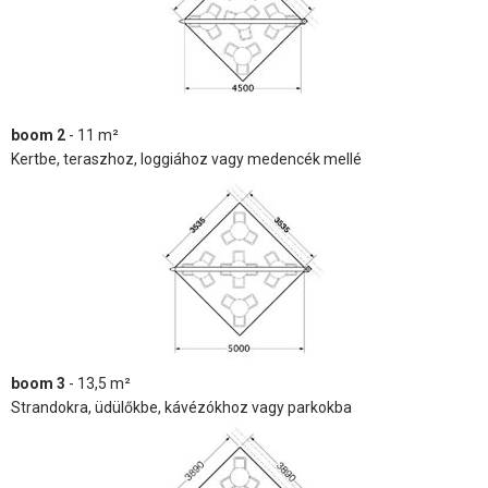
boom 2
- 11 m²
Kertbe, teraszhoz, loggiához vagy medencék mellé
boom 3
- 13,5 m²
Strandokra, üdülőkbe, kávézókhoz vagy parkokba