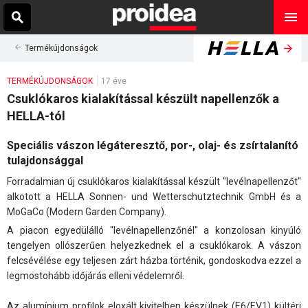
Termékújdonságok
TERMÉKÚJDONSÁGOK
17 éve
Csuklókaros kialakítással készült napellenzők a
HELLA-tól
Speciális vászon légáteresztő, por-, olaj- és zsírtalanító
tulajdonsággal
Forradalmian új csuklókaros kialakítással készült "levélnapellenzőt"
alkotott a HELLA Sonnen- und Wetterschutztechnik GmbH és a
MoGaCo (Modern Garden Company).
A piacon egyedülálló "levélnapellenzőnél" a konzolosan kinyúló
tengelyen ollószerűen helyezkednek el a csuklókarok. A vászon
felcsévélése egy teljesen zárt házba történik, gondoskodva ezzel a
legmostohább időjárás elleni védelemről.
Az alumínium profilok eloxált kivitelben készülnek (E6/EV1) kültéri