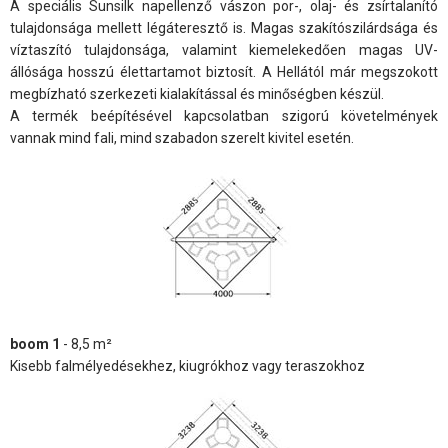
A speciális Sunsilk napellenző vászon por-, olaj- és zsírtalanító
tulajdonsága mellett légáteresztő is. Magas szakítószilárdsága és
víztaszító tulajdonsága, valamint kiemelekedően magas UV-
állósága hosszú élettartamot biztosít. A Hellától már megszokott
megbízható szerkezeti kialakítással és minőségben készül.
A termék beépítésével kapcsolatban szigorú követelmények
vannak mind fali, mind szabadon szerelt kivitel esetén.
boom 1
- 8,5 m²
Kisebb falmélyedésekhez, kiugrókhoz vagy teraszokhoz