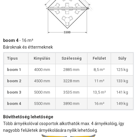
boom 4
- 16 m²
Bároknak és éttermeknek
Típus
Kinyúlás
Szélesség
Felület
Súly
boom 1
4000 mm
2885 mm
8,5 m²
125 kg
boom 2
4500 mm
3228 mm
11 m²
133 kg
boom 3
5000 mm
3535 mm
13,5 m²
141 kg
boom 4
5500 mm
3890 mm
16 m²
149 kg
Bővíthetőség lehetősége
Több árnyékolóval csoportok alkothatók max. 4 árnyékolóig, így
nagyobb felületek árnyékolására nyílik lehetőség.