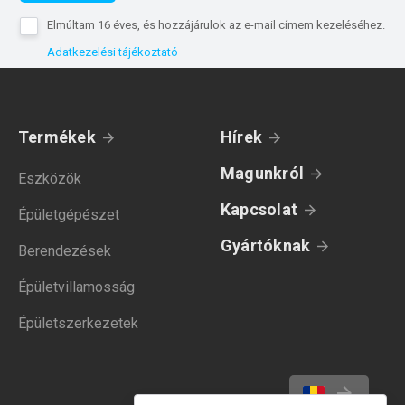
Elmúltam 16 éves, és hozzájárulok az e-mail címem kezeléséhez.
Adatkezelési tájékoztató
Termékek
Hírek
Magunkról
Eszközök
Kapcsolat
Épületgépészet
Gyártóknak
Berendezések
Épületvillamosság
Épületszerkezetek