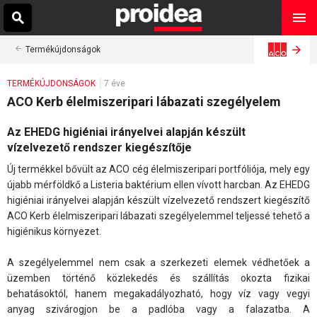
Termékújdonságok
TERMÉKÚJDONSÁGOK
7 éve
ACO Kerb élelmiszeripari lábazati szegélyelem
Az EHEDG higiéniai irányelvei alapján készült
vízelvezető rendszer kiegészítője
Új termékkel bővült az ACO cég élelmiszeripari portfóliója, mely egy
újabb mérföldkő a Listeria baktérium ellen vívott harcban. Az EHEDG
higiéniai irányelvei alapján készült vízelvezető rendszert kiegészítő
ACO Kerb élelmiszeripari lábazati szegélyelemmel teljessé tehető a
higiénikus környezet.
A szegélyelemmel nem csak a szerkezeti elemek védhetőek a
üzemben történő közlekedés és szállítás okozta fizikai
behatásoktól, hanem megakadályozható, hogy víz vagy vegyi
anyag szivárogjon be a padlóba vagy a falazatba. A