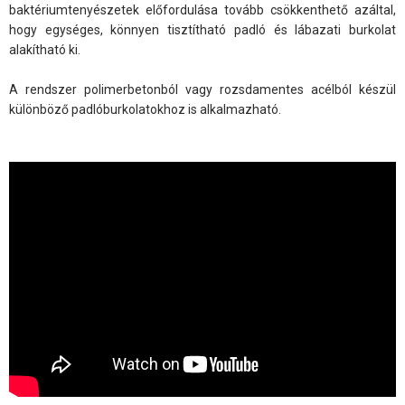
baktériumtenyészetek előfordulása tovább csökkenthető azáltal,
hogy egységes, könnyen tisztítható padló és lábazati burkolat
alakítható ki.
A rendszer polimerbetonból vagy rozsdamentes acélból készül
különböző padlóburkolatokhoz is alkalmazható.