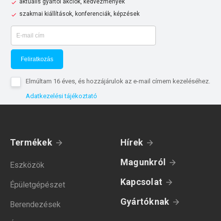
aktuális gyártói akciók, kedvezmények
szakmai kiállítások, konferenciák, képzések
Feliratkozás
Elmúltam 16 éves, és hozzájárulok az e-mail címem kezeléséhez.
Adatkezelési tájékoztató
Termékek
Hírek
Magunkról
Eszközök
Kapcsolat
Épületgépészet
Gyártóknak
Berendezések