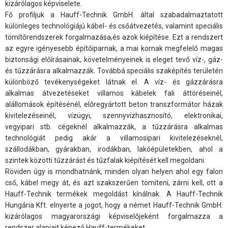
kizárólagos képviselete.
Fő profiljuk a Hauff-Technik GmbH. által szabadalmaztatott
különleges technológiájú kábel- és csőátvezetés, valamint speciális
tömítőrendszerek forgalmazása,és azok kiépítése. Ezt a rendszert
az egyre igényesebb építőiparnak, a mai kornak megfelelő magas
biztonsági előírásainak, követelményeinek is eleget tevő víz-, gáz-
és tűzzárásra alkalmazzák. Továbbá speciális szaképítés területén
különböző tevékenységeket látnak el. A víz- és gázzárásra
alkalmas átvezetéseket villamos kábelek fali áttöréseinél,
alállomások építésénél, előregyártott beton transzformátor házak
kivitelezéseinél, vízügyi, szennyvízhasznosító, elektronikai,
vegyipari stb. cégeknél alkalmazzák, a tűzzárásra alkalmas
technológiát pedig akár a villamosipari kivitelezéseknél,
szállodákban, gyárakban, irodákban, lakóépületekben, ahol a
szintek közötti tűzzárást és tűzfalak kiépítését kell megoldani.
Röviden úgy is mondhatnánk, minden olyan helyen ahol egy falon
cső, kábel megy át, és azt szakszerűen tömíteni, zárni kell, ott a
Hauff-Technik termékek megoldást kínálnak. A Hauff-Technik
Hungária Kft. elnyerte a jogot, hogy a német Hauff-Technik GmbH.
kizárólagos magyarországi képviselőjeként forgalmazza a
rendszer alapjait képező Hauff-termékeket.