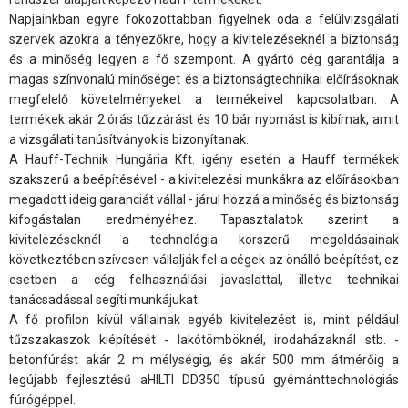
Napjainkban egyre fokozottabban figyelnek oda a felülvizsgálati
szervek azokra a tényezőkre, hogy a kivitelezéseknél a biztonság
és a minőség legyen a fő szempont. A gyártó cég garantálja a
magas színvonalú minőséget és a biztonságtechnikai előírásoknak
megfelelő követelményeket a termékeivel kapcsolatban. A
termékek akár 2 órás tűzzárást és 10 bár nyomást is kibírnak, amit
a vizsgálati tanúsítványok is bizonyítanak.
A Hauff-Technik Hungária Kft. igény esetén a Hauff termékek
szakszerű a beépítésével - a kivitelezési munkákra az előírásokban
megadott ideig garanciát vállal - járul hozzá a minőség és biztonság
kifogástalan eredményéhez. Tapasztalatok szerint a
kivitelezéseknél a technológia korszerű megoldásainak
következtében szívesen vállalják fel a cégek az önálló beépítést, ez
esetben a cég felhasználási javaslattal, illetve technikai
tanácsadással segíti munkájukat.
A fő profilon kívül vállalnak egyéb kivitelezést is, mint például
tűzszakaszok kiépítését - lakótömböknél, irodaházaknál stb. -
betonfúrást akár 2 m mélységig, és akár 500 mm átmérőig a
legújabb fejlesztésű aHILTI DD350 típusú gyémánttechnológiás
fúrógéppel.