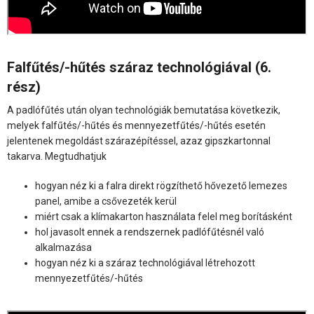
Falfűtés/-hűtés száraz technológiával (6.
rész)
A padlófűtés után olyan technológiák bemutatása következik,
melyek falfűtés/-hűtés és mennyezetfűtés/-hűtés esetén
jelentenek megoldást szárazépítéssel, azaz gipszkartonnal
takarva. Megtudhatjuk
hogyan néz ki a falra direkt rögzíthető hővezető lemezes
panel, amibe a csővezeték kerül
miért csak a klímakarton használata felel meg borításként
hol javasolt ennek a rendszernek padlófűtésnél való
alkalmazása
hogyan néz ki a száraz technológiával létrehozott
mennyezetfűtés/-hűtés