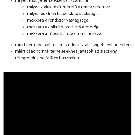
milyen főbb jellemzőkkel kell számolni:
milyen kialakítású, méretű a rendszerlemez
milyen esztrich használata szükséges
mekkora a rendszer vastagsága
mekkora az alkalmazott cső átmérője
mekkora a fűtési kör maximum hossza
miért nem javasolt a rendszerlemez alá szigetelést beépíteni
miért csak normál terhelésekhez javasolt az alacsony
rétegrendű padlófűtés használata