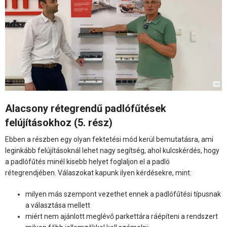
Alacsony rétegrendű padlófűtések
felújításokhoz (5. rész)
Ebben a részben egy olyan fektetési mód kerül bemutatásra, ami
leginkább felújításoknál lehet nagy segítség, ahol kulcskérdés, hogy
a padlófűtés minél kisebb helyet foglaljon el a padló
rétegrendjében. Válaszokat kapunk ilyen kérdésekre, mint:
milyen más szempont vezethet ennek a padlófűtési típusnak
a választása mellett
miért nem ajánlott meglévő parkettára ráépíteni a rendszert