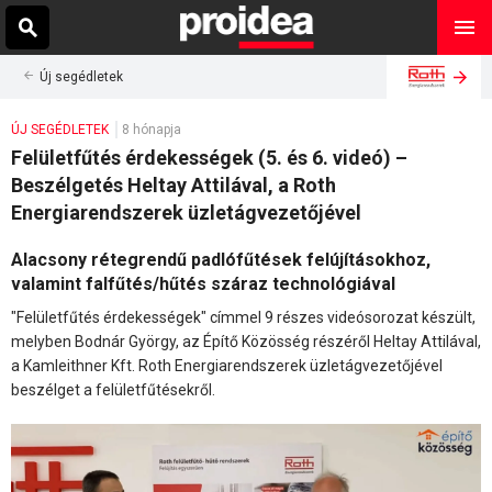
Új segédletek
ÚJ SEGÉDLETEK
8 hónapja
Felületfűtés érdekességek (5. és 6. videó) –
Beszélgetés Heltay Attilával, a Roth
Energiarendszerek üzletágvezetőjével
Alacsony rétegrendű padlófűtések felújításokhoz,
valamint falfűtés/hűtés száraz technológiával
"Felületfűtés érdekességek" címmel 9 részes videósorozat készült,
melyben Bodnár György, az Építő Közösség részéről Heltay Attilával,
a Kamleithner Kft. Roth Energiarendszerek üzletágvezetőjével
beszélget a felületfűtésekről.