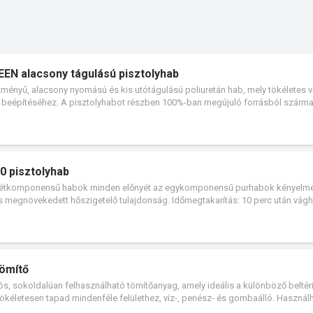
EN alacsony tágulású pisztolyhab
ényű, alacsony nyomású és kis utótágulású poliuretán hab, mely tökéletes v
akok beépítéséhez. A pisztolyhabot részben 100%-ban megújuló forrásból szárm
ár 50 literes) és jól kontrollálható kiadósság jellemzi. A nagyon alacsony
önhetően a hab nem hajlítja meg az ajtó- és ablakkereteket, így tökéletes vá
 is.
70 pisztolyhab
a kétkomponensű habok minden előnyét az egykomponensű purhabok kényelmé
 megnövekedett hőszigetelő tulajdonság. Időmegtakarítás: 10 perc után vágha
nyag hatékonyság: az alacsony utódagadás miatt nincs anyagveszteség.
ömítő
s, sokoldalúan felhasználható tömítőanyag, amely ideális a különböző beltér
kéletesen tapad mindenféle felülethez, víz-, penész- és gombaálló. Használ
dául ajtók és ablakok körüli tömítésre. Semleges térhálósodási rendszerének