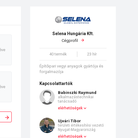
Selena Hungária Kft.
Cégprofil
éve
40 termék
23 hír
Építőipari vegyi anyagok gyártója és
forgalmazója
Kapcsolattartók
éve
Babinszki Raymund
alkalmazástechnikai
tanácsadó
elérhetőségek
Ujvári Tibor
területi értékesítési vezető
Nyugat-Magyarország
elérhetőségek