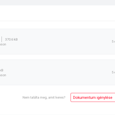
370.6 kB
5 
eason
kB
5 
eason
Dokumentum igénylése
Nem találta meg, amit keres?