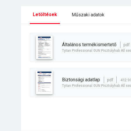
Letöltések
Műszaki adatok
általános termékismertető
pdf
Tytan Professional GUN Pisztolyhab All s
biztonsági adatlap
pdf
412.9 
Tytan Professional GUN Pisztolyhab All s