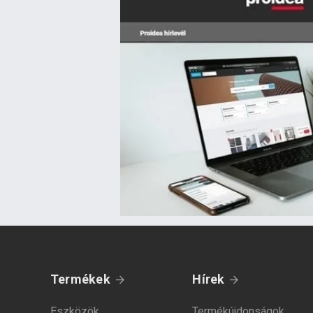
Termékek
Hírek
Eszközök
Termékújdonságok