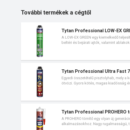
További termékek a cégtől
Tytan Professional LOW-EX GRE
A LOW-EX GREEN egy kiemelkedő teljesítm
beltéri és bejárati ajtók, valamint abl
nyersanyagok alkotják. A habot magas (ak
utótágulásnak (LOW-EX technológia) kösz
érzékeny beltéri nyílászárók beépítéséhez
Tytan Professional Ultra Fast 
Egyedi összetételű pisztolyhab, mely 
ötvözi. Gyors kötés, magas kiadósság és
óra elteltével a hab teljesen megköt. A
Tytan Professional PROHERO t
A PROHERO tömítő egy olyan új generáció
alkalmazásokhoz. Nagy rugalmasságú, tö
festési és befejező munkáknál, mint pél