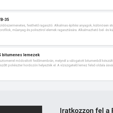
kalmazható.
WB-35
, oldószermenetes, festhető ragasztó. Alkalmas építési anyagok, különösen s
 profilok, műanyag és polisztirol elemek ragasztására. Alkalmazható bel- és kü
ző és felújítási munkái során.
S bitumenes lemezek
sztomerrel módosított fedőmembrán, melynél a válogatott bitumenből készült
 szőtt poliészter hordozón helyezték el. A vízszigetelő lemez felső oldala ásvá
lozott, és a gyorsabb hegesztés érdekében műanyag fóliával van borítva.
Iratkozzon fel a 