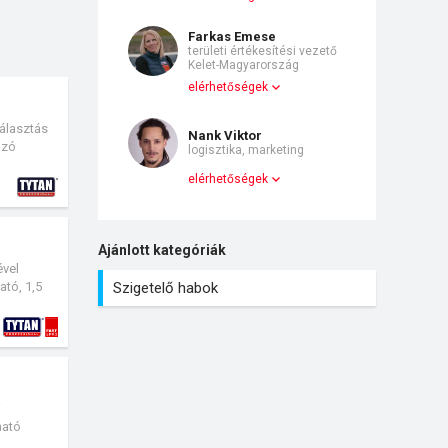
Farkas Emese
területi értékesítési vezető
Kelet-Magyarország
elérhetőségek
álasztás
Nank Viktor
azó
logisztika, marketing
elérhetőségek
lasztás az
Ajánlott kategóriák
vel
Szigetelő habok
tó, 1,5
i
ható