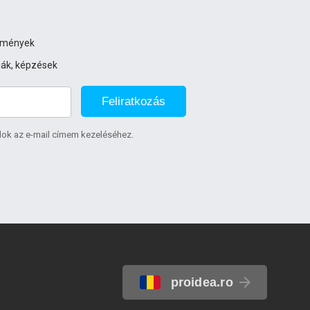
ezmények
iák, képzések
Feliratkozás
lok az e-mail címem kezeléséhez.
proidea.ro