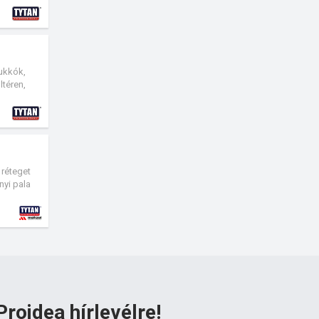
tukkók,
ltéren,
 réteget
nyi pala
Proidea hírlevélre!