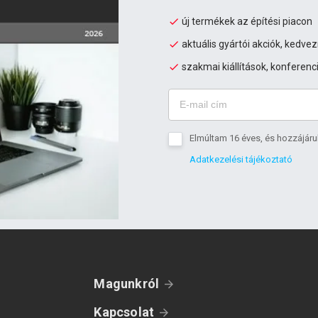
új termékek az építési piacon
aktuális gyártói akciók, kedv
szakmai kiállítások, konferenc
Elmúltam 16 éves, és hozzájáru
Adatkezelési tájékoztató
Magunkról
Kapcsolat