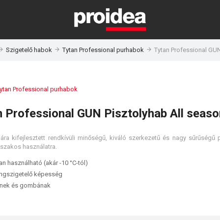
Szigetelő habok
Tytan Professional purhabok
Tytan Professional GUN
ytan Professional purhabok
 Professional GUN Pisztolyhab All seaso
a kifejlesztett rendkívüli minőségű, kiváló szerkezetű és nagy sűrűségű p
szakos használatra.
 használható (akár -10 °C-tól)
ngszigetelő képesség
sznek és gombának