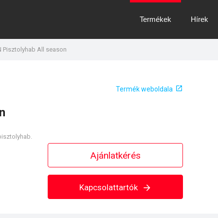
Termékek
Hírek
 Pisztolyhab All season
Termék weboldala
n
isztolyhab.
Ajánlatkérés
Kapcsolattartók