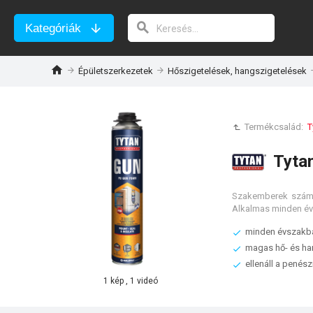
Kategóriák
Épületszerkezetek
Hőszigetelések, hangszigetelések
Termékcsalád:
T
Tytan
Szakemberek számár
Alkalmas minden év
minden évszakban
magas hő- és ha
ellenáll a pené
1 kép , 1 videó