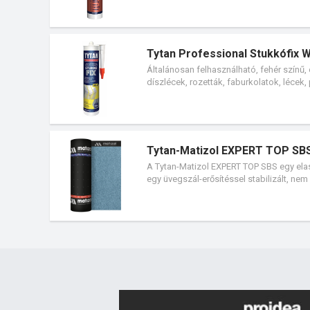
köszönhetően érzékeny felületeken is al
Tytan Professional Stukkófix 
Általánosan felhasználható, fehér színű
díszlécek, rozetták, faburkolatok, lécek,
házak, irodák, ipari létesítmények befeje
Tytan-Matizol EXPERT TOP SB
A Tytan-Matizol EXPERT TOP SBS egy ela
egy üvegszál-erősítéssel stabilizált, nem
granulátummal szórt, az alsó oldal profi