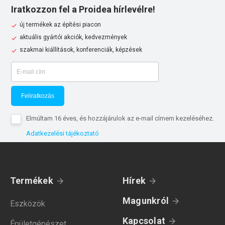
Iratkozzon fel a Proidea hírlevélre!
új termékek az építési piacon
aktuális gyártói akciók, kedvezmények
szakmai kiállítások, konferenciák, képzések
Feliratkozás
Elmúltam 16 éves, és hozzájárulok az e-mail címem kezeléséhez.
Adatkezelési tájékoztató
Termékek
Hírek
Magunkról
Eszközök
Kapcsolat
Épületgépészet