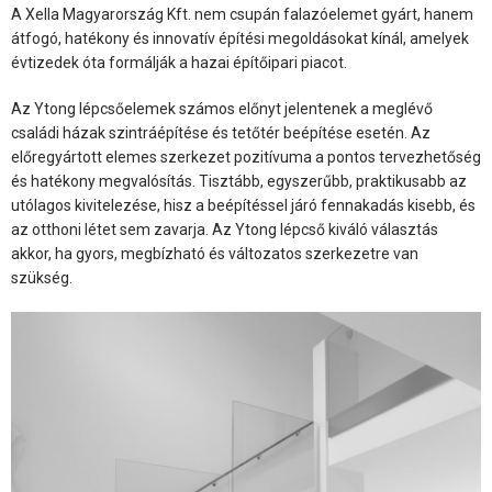
A Xella Magyarország Kft. nem csupán falazóelemet gyárt, hanem
átfogó, hatékony és innovatív építési megoldásokat kínál, amelyek
évtizedek óta formálják a hazai építőipari piacot.
Az Ytong lépcsőelemek számos előnyt jelentenek a meglévő
családi házak szintráépítése és tetőtér beépítése esetén. Az
előregyártott elemes szerkezet pozitívuma a pontos tervezhetőség
és hatékony megvalósítás. Tisztább, egyszerűbb, praktikusabb az
utólagos kivitelezése, hisz a beépítéssel járó fennakadás kisebb, és
az otthoni létet sem zavarja. Az Ytong lépcső kiváló választás
akkor, ha gyors, megbízható és változatos szerkezetre van
szükség.