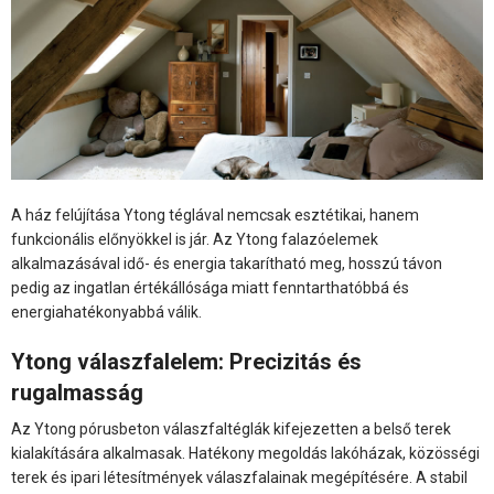
A ház felújítása Ytong téglával nemcsak esztétikai, hanem
funkcionális előnyökkel is jár. Az Ytong falazóelemek
alkalmazásával idő- és energia takarítható meg, hosszú távon
pedig az ingatlan értékállósága miatt fenntarthatóbbá és
energiahatékonyabbá válik.
Ytong válaszfalelem: Precizitás és
rugalmasság
Az Ytong pórusbeton válaszfaltéglák kifejezetten a belső terek
kialakítására alkalmasak. Hatékony megoldás lakóházak, közösségi
terek és ipari létesítmények válaszfalainak megépítésére. A stabil