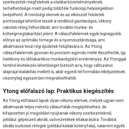
szerkezetek megfelelnek a statikai követelményeknek,
terhelhetősége miatt pedig többféle funkciójú helyiségekben
beépíthető. A minőségi elemek és az elkészült felületek
pontossága lehetővé teszik a rendkívül gazdaságos, vékony
vakolati réteg felhordását, ami további munka- és
költségmegtakarítást jelent. A válaszfalelemek egyik legnagyobb
előnye az optimális tömege és a nyomószilárdsága, ami
alkalmassá teszi régi épületek felújítására is. Az Ytong
válaszfalelemek gyorsan és precízen egymás mellé illeszthetők, így
hatékony és időtakarékos munkavégzést eredményez. Az Ytonggal
történő kivitelezés lehetőséget biztosít arra, hogy változatos
alaprajzi kialakítás mellett is, akár egyedi térformálási elképzelések
viszonylag egyszerűen megvalósíthatók.
Ytong előfalazó lap: Praktikus kiegészítés
Az Ytong előfalazó lapok olyan vékony elemek, melyek ugyan nem
alkalmasak teljes méretű válaszfalak megépítéséhez, de
kifejezetten jó megoldást nyújtanak vékony szerkezeteknél,
például: gépészeti aknák, csővezetékek eltakarására. Továbbá
ideális burkolati rétegek (például kádak kötényfala), valamint egyéb