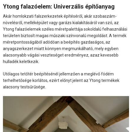
Ytong falazóelem: Univerzális építőanyag
Akár homlokzati falszerkezetek építéséről, akár szobaszám-
növelésről, melléképület vagy garázs kialakításáról van szó, az
Ytong falazóelemek széles méretpalettája sokoldalú felhasználási
területen biztosít magas műszaki színvonalú megoldást. A termék
méretpontosságából adódóan a beépítés gazdaságos, az
anyagszerkezet miatt könnyen megmunkálható, mely egyben
alacsonyabb vágási veszteséget eredményez, azaz kevesebb
hulladék keletkezik.
Utólagos tetőtér beépítésénél jellemzően a meglévő födém
terhelhetősége korlátos, ezért előnyt jelent az Ytong termékek
alacsony testsűrűsége.