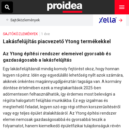
Sajtóközlemények
SAJTÓKÖZLEMÉNYEK
1 éve
Lakásfelújítás piacvezető Ytong termékekkel
Az Ytong építési rendszer elemeivel gyorsabb és
gazdaságosabb a lakásfelújítás
Egy lakásfelújításnál mindig komoly fejtörést okoz, hogy honnan
legyen rá pénz. Idén egy egyedülálló lehetőség nyílt azok számára,
akiknek önkéntes magánnyugdíjpénztári tagsága van. A kormány
döntése értelmében ezek a megtakarítások 2025-ben
adómentesen felhasználhatók, így érdemes most belevágni a
régóta halogatott felújítási munkákba. Ez egy izgalmas és
megterhelő feladat, legyen szó egy régi otthon korszerűsítéséről
vagy egy teljes épület átalakításáról. Az Ytong építési rendszer
elemei nemcsak gazdaságosabbá és gyorsabbá teszik a
folyamatot, hanem kiemelkedő épületfizikai tulajdonságuk révén