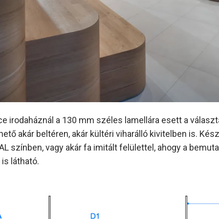
ce irodaháznál a 130 mm széles lamellára esett a választ
ető akár beltéren, akár kültéri viharálló kivitelben is. Kés
L színben, vagy akár fa imitált felülettel, ahogy a bemuta
is látható.