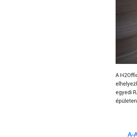
A H2Offi
elhelyezh
egyedi RA
épületen 