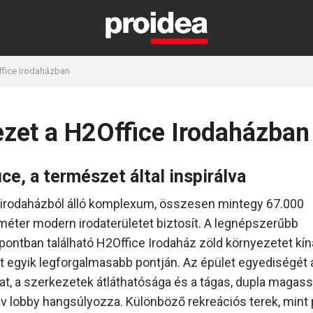
fice Irodaházban
zet a H2Office Irodaházban
ce, a természet által inspirálva
irodaházból álló komplexum, összesen mintegy 67.000
éter modern irodaterületet biztosít. A legnépszerűbb
pontban található H2Office Irodaház zöld környezetet kín
 egyik legforgalmasabb pontján. Az épület egyediségét 
t, a szerkezetek átláthatósága és a tágas, dupla magas
v lobby hangsúlyozza. Különböző rekreációs terek, mint 