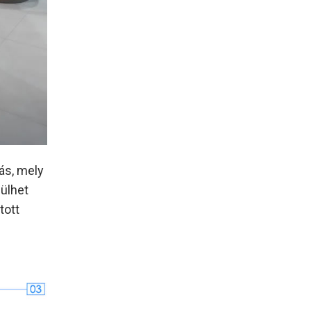
ás, mely
zülhet
tott