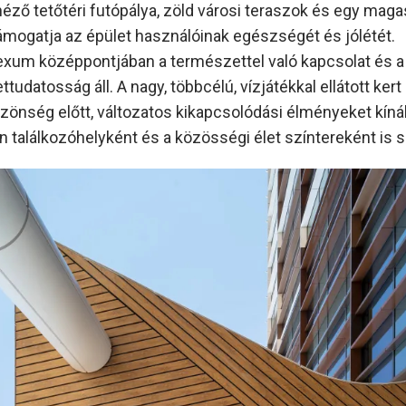
néző tetőtéri futópálya, zöld városi teraszok és egy magas
ámogatja az épület használóinak egészségét és jólétét.
xum középpontjában a természettel való kapcsolat és a
tudatosság áll. A nagy, többcélú, vízjátékkal ellátott kert 
zönség előtt, változatos kikapcsolódási élményeket kínál
 találkozóhelyként és a közösségi élet színtereként is s