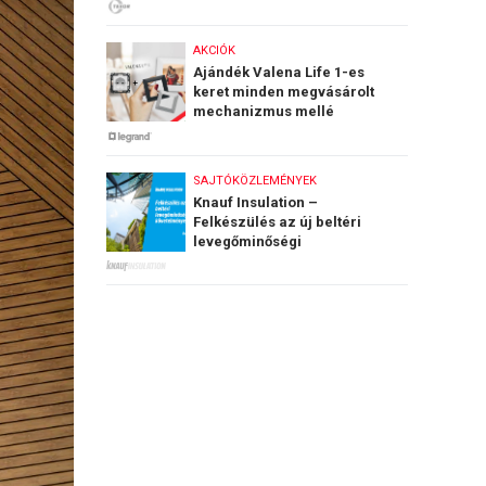
AKCIÓK
Ajándék Valena Life 1-es
keret minden megvásárolt
mechanizmus mellé
SAJTÓKÖZLEMÉNYEK
Knauf Insulation –
Felkészülés az új beltéri
levegőminőségi
követelményekre