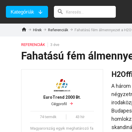
Kategóriák
Hírek
Referenciák
Fahatású fém álmennyezet a H2Of
REFERENCIÁK
3 éve
Fahatású fém álmennye
H2Offi
A három 
négyzetm
EuroTrend 2000 Bt.
irodaköz
Cégprofil
Budapest
74 termék
43 hír
homlokza
skandiná
Magyarország egyik meghatározó fa