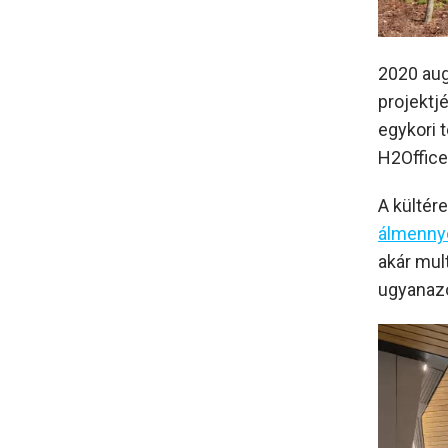
2020 aug
projektj
egykori 
H2Office
A kültér
álmenny
akár mult
ugyanazo