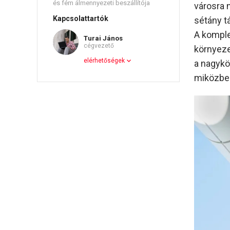
és fém álmennyezeti beszállítója
városra 
Kapcsolattartók
sétány t
A komple
Turai János
cégvezető
környezet
elérhetőségek
a nagykö
miközben