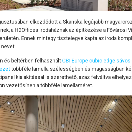
usztusában elkezdődött a Skanska legújabb magyarors
ének, a H2Offices irodaháznak az építkezése a Fővárosi 
területén. Ennek mintegy tisztelegve kapta az iroda kom
 nevet.
en és beltérben felhasznált
CBI Europe cubic edge sávos
ezet
többféle lamella szélességben és magasságban kés
ipanel kialakítással is szerethető, azaz felváltva elhelye
n vezetősínen a többféle lamellaméret.