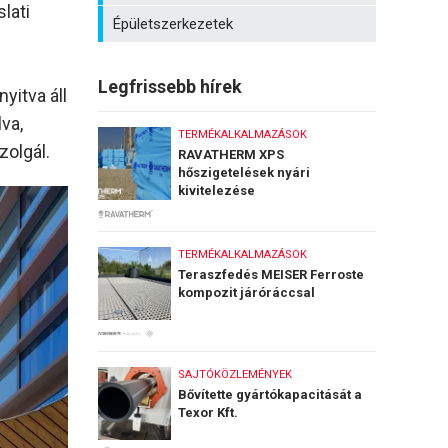
lati
Épületszerkezetek
Legfrissebb hírek
nyitva áll
va,
TERMÉKALKALMAZÁSOK
zolgál.
RAVATHERM XPS
hőszigetelések nyári
kivitelezése
TERMÉKALKALMAZÁSOK
Teraszfedés MEISER Ferroste
kompozit járóráccsal
SAJTÓKÖZLEMÉNYEK
Bővítette gyártókapacitását a
Texor Kft.