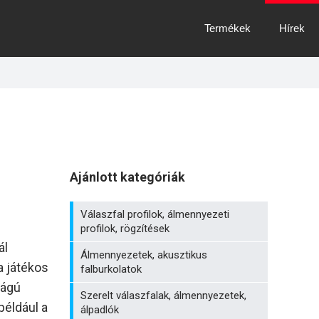
Termékek
Hírek
Ajánlott kategóriák
Válaszfal profilok, álmennyezeti
profilok, rögzítések
ál
Álmennyezetek, akusztikus
a játékos
falburkolatok
ságú
Szerelt válaszfalak, álmennyezetek,
például a
álpadlók