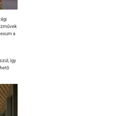
zági
Vízművek
plexum a
zül, így
zhető