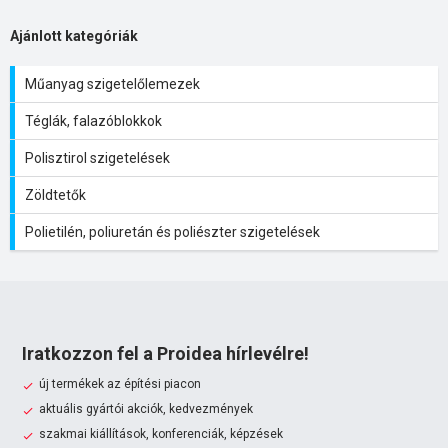
Ajánlott kategóriák
Műanyag szigetelőlemezek
Téglák, falazóblokkok
Polisztirol szigetelések
Zöldtetők
Polietilén, poliuretán és poliészter szigetelések
Iratkozzon fel a Proidea hírlevélre!
új termékek az építési piacon
aktuális gyártói akciók, kedvezmények
szakmai kiállítások, konferenciák, képzések