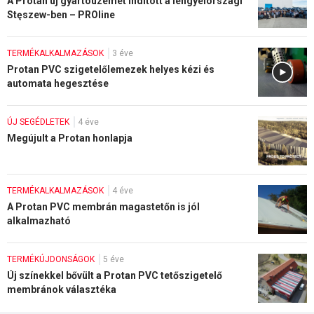
A Protan új gyártóüzemet indított a lengyelországi
Stęszew-ben – PROline
TERMÉKALKALMAZÁSOK
3 éve
Protan PVC szigetelőlemezek helyes kézi és
automata hegesztése
ÚJ SEGÉDLETEK
4 éve
Megújult a Protan honlapja
TERMÉKALKALMAZÁSOK
4 éve
A Protan PVC membrán magastetőn is jól
alkalmazható
TERMÉKÚJDONSÁGOK
5 éve
Új színekkel bővült a Protan PVC tetőszigetelő
membránok választéka