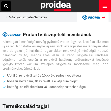
Műanyag szigetelőlemezek
Protan tetőszigetelő membránok
A kimagasló minőségű norvég gyártású Protan lágy PVC kiválóan alkalmas
új és régi lapostetők és enyhe lejtésű tetők vízszigetelésére. Könnyen lehet
vele dolgozni, jól hajlítható, ugyanakkor rendkívül jó minőségű, hosszú
garanciát nyújtó, megcsúszás ellen is védő szigetelési rendszer.
Légtömör tetők esetén a rendkívül hatékony erőforrásokat kevésbé
igénylő Protan vákuum szelepes szigetelési módszerrel még jobb
eredményeket érhetünk el.
UV-álló, rendkívül tartós (több évtizedes) védettség
hosszú élettartam, 40 év felett is ellátja funkcióját
költség- és időtakarékos vákuumszelepes technológia
Termékcsalád tagjai