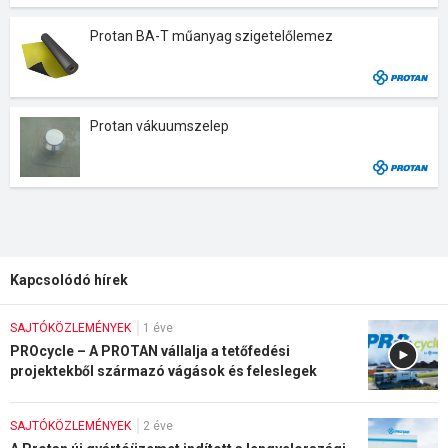
Protan BA-T műanyag szigetelőlemez
Protan vákuumszelep
Kapcsolódó hírek
SAJTÓKÖZLEMÉNYEK
1 éve
PROcycle – A PROTAN vállalja a tetőfedési
projektekből származó vágások és feleslegek
visszavételét
SAJTÓKÖZLEMÉNYEK
2 éve