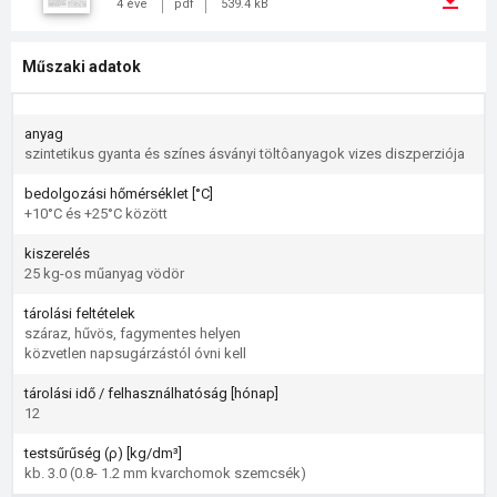
4 éve
pdf
539.4 kB
Műszaki adatok
anyag
szintetikus gyanta és színes ásványi töltôanyagok vizes diszperziója
bedolgozási hőmérséklet [°C]
+10°C és +25°C között
kiszerelés
25 kg-os műanyag vödör
tárolási feltételek
száraz, hűvös, fagymentes helyen
közvetlen napsugárzástól óvni kell
tárolási idő / felhasználhatóság [hónap]
12
testsűrűség (ρ) [kg/dm³]
kb. 3.0 (0.8- 1.2 mm kvarchomok szemcsék)