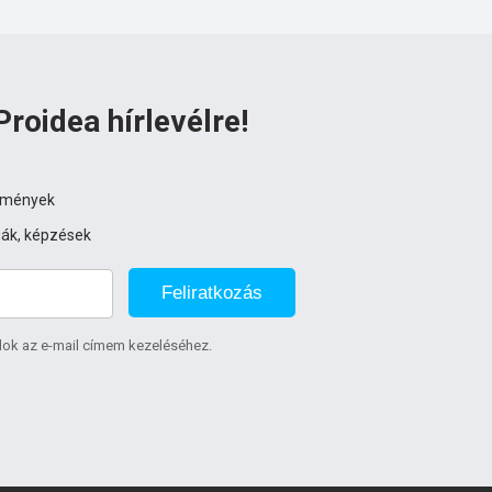
Proidea hírlevélre!
ezmények
iák, képzések
Feliratkozás
lok az e-mail címem kezeléséhez.