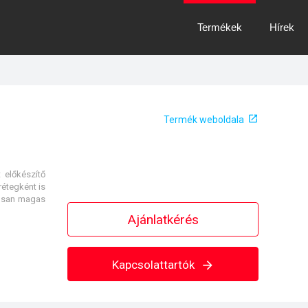
Termékek
Hírek
Termék weboldala
 előkészítő
rétegként is
tósan magas
Ajánlatkérés
Kapcsolattartók