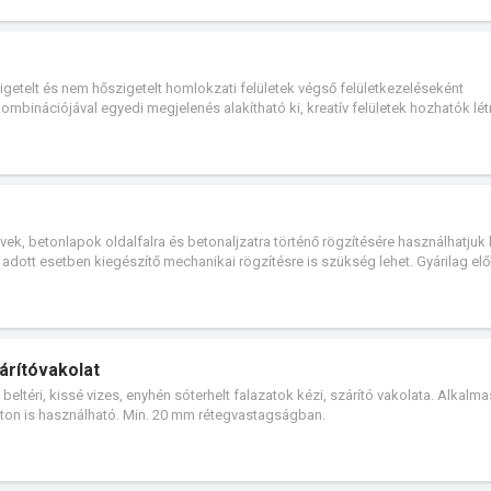
getelt és nem hőszigetelt homlokzati felületek végső felületkezeléseként
mbinációjával egyedi megjelenés alakítható ki, kreatív felületek hozhatók lét
ek, betonlapok oldalfalra és betonaljzatra történő rögzítésére használhatjuk 
l adott esetben kiegészítő mechanikai rögzítésre is szükség lehet. Gyárilag elő
etővé. Tixotróp tulajdonságú, már a kő falra helyezésekor csúszásmentesen rög
árítóvakolat
beltéri, kissé vizes, enyhén sóterhelt falazatok kézi, szárító vakolata. Alkalma
aton is használható. Min. 20 mm rétegvastagságban.