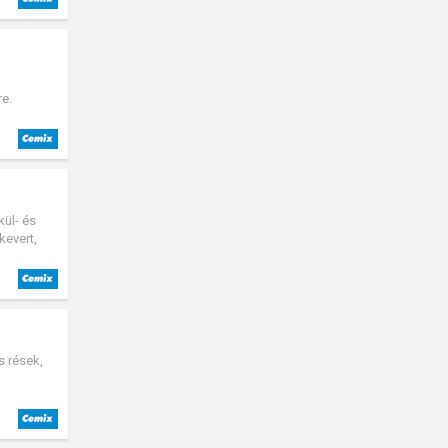
re.
kül- és
kevert,
zül.
s rések,