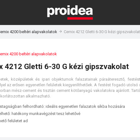
emix 4200 beltéri alapvakolatok
Cemix 4212 Gletti 6-30 G kézi gipszvakolat
emix 4200 beltéri alapvakolatok
 4212 Gletti 6-30 G kézi gipszvakolat
letek, középületek és ipari objektumok falazatainak páraáteresztő, festést
llyel az erősen egyenetlen felületek kiegyenlíthetőek. A festést fogadó utolsó 
sorban mész-cement és tisztán cement kötőanyagú vakolatokra ajánlott. Tar
 korlátozottan alkalmazható.
tagságban felhordható: ideális egyenetlen falazatok síkba hozására
elhető: hatékony munkavégzést tesz lehetővé
hető felületet ad