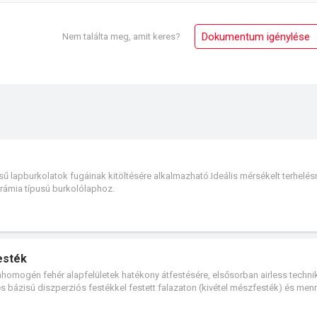
Dokumentum igénylése
Nem találta meg, amit keres?
sű lapburkolatok fugáinak kitöltésére alkalmazható.Ideális mérsékelt terhelésn
 kerámia típusú burkolólaphoz.
esték
ínhomogén fehér alapfelületek hatékony átfestésére, elsősorban airless techni
vizes bázisú diszperziós festékkel festett falazaton (kivétel mészfesték) és me
ben nem ellenálló. Kizárólag szakmai felhasználók részére.