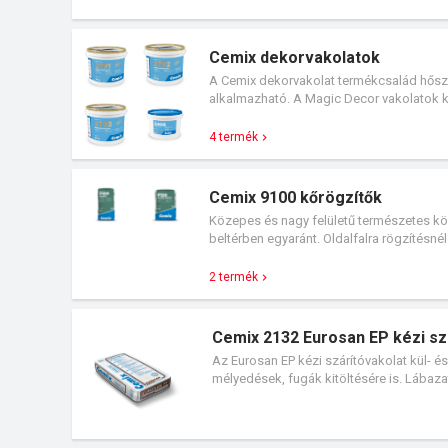
Cemix dekorvakolatok
A Cemix dekorvakolat termékcsalád hőszi
alkalmazható. A Magic Decor vakolatok ko
4 termék
Cemix 9100 kőrögzítők
Közepes és nagy felületű természetes köv
beltérben egyaránt. Oldalfalra rögzítésné
ezért könnyű, gyors kivitelezést tesz leh
2 termék
Cemix 2132 Eurosan EP kézi sz
Az Eurosan EP kézi szárítóvakolat kül- és 
mélyedések, fugák kitöltésére is. Lábaz