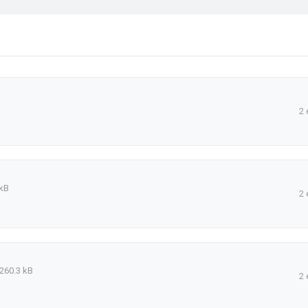
2 
kB
2 
260.3 kB
2 