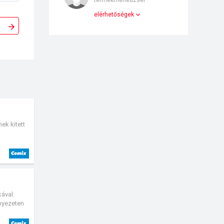
termékmenedzser
elérhetőségek
ek kitett
kával.
nnyezeten