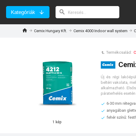
Kategóriák
Cemix Hungary Kft.
Cemix 4000 Indoor wall system
C
Termékcsalád:
C
Cemix
Új és régi lakóépü
beltéri vakolata, me
alkalmazható. Első
páraterhelés esetén
6-30 mm rétegvas
anyagában glett
fehér színű: fest
1 kép