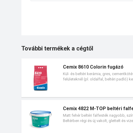
További termékek a cégtől
Cemix 8610 Colorin fugázó
Kül- és beltéri kerámia, gres, cementköté
felületeknél (pl. oldalfal, beltéri padló)
Cemix 4822 M-TOP beltéri falf
Matt fehér beltéri falfesték nagyobb, sz
Beltérben régi és új vakolt, glettelt és 
alkalmazható. Nedves dörzsöléssel szem