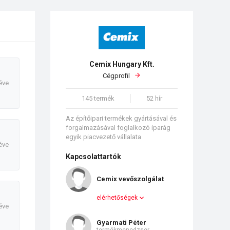
Cemix Hungary Kft.
Cégprofil
éve
145 termék
52 hír
Az építőipari termékek gyártásával és
forgalmazásával foglalkozó iparág
egyik piacvezető vállalata
éve
Kapcsolattartók
Cemix vevőszolgálat
elérhetőségek
éve
Gyarmati Péter