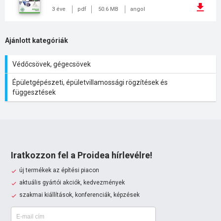
3 éve
pdf
50.6 MB
angol
Ajánlott kategóriák
Védőcsövek, gégecsövek
Épületgépészeti, épületvillamossági rögzítések és
függesztések
Iratkozzon fel a Proidea hírlevélre!
új termékek az építési piacon
aktuális gyártói akciók, kedvezmények
szakmai kiállítások, konferenciák, képzések