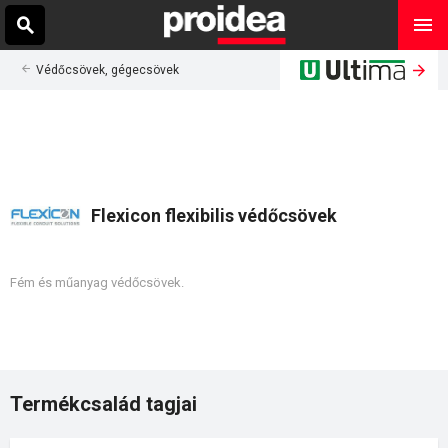
Védőcsövek, gégecsövek
Flexicon flexibilis védőcsövek
Fém és műanyag védőcsövek.
Termékcsalád tagjai