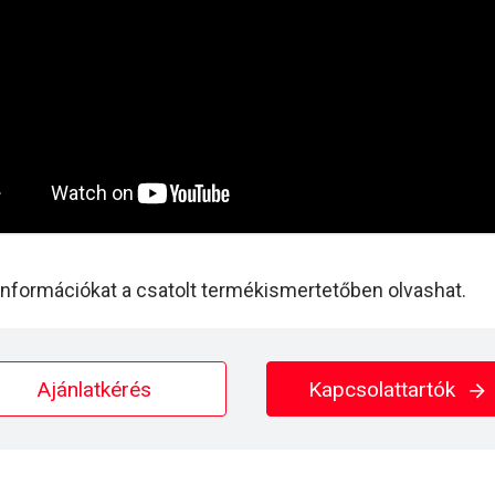
információkat a csatolt termékismertetőben olvashat.
Ajánlatkérés
Kapcsolattartók