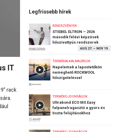
Legfrissebb hírek
RENDEZVÉNYEK
STIEBEL ELTRON – 2026
második félévi képzések
hőszivattyús rendszerek
telepítéséről
AUG 27.
–
NOV 19.
TERMÉKALKALMAZÁSOK
s IT
Napelemek a lapostetőkön
neméghető ROCKWOOL
hőszigeteléssel
9” rack
TERMÉKÚJDONSÁGOK
sára.
Ultrabond ECO MS Easy
dául
falpanelragasztó a gyors és
tiszta felújításokhoz
TERMÉKÚJDONSÁGOK