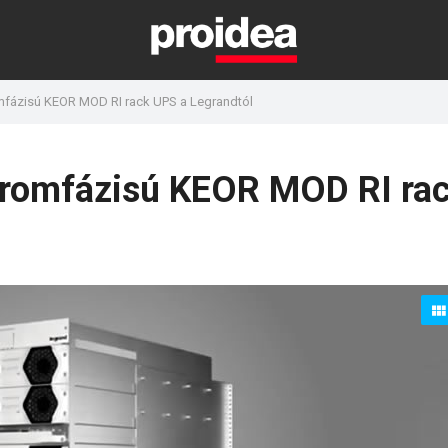
omfázisú KEOR MOD RI rack UPS a Legrandtól
háromfázisú KEOR MOD RI ra