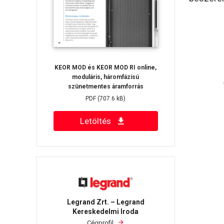
KEOR MOD és KEOR MOD RI online,
moduláris, háromfázisú
szünetmentes áramforrás
PDF
(707.6 kB)
Letöltés
Legrand Zrt. – Legrand
Kereskedelmi Iroda
Cégprofil