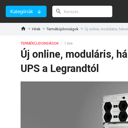
Kategóriák
Hírek
Termékújdonságok
Új online, moduláris, hár
TERMÉKÚJDONSÁGOK
1 éve
Új online, moduláris, 
UPS a Legrandtól