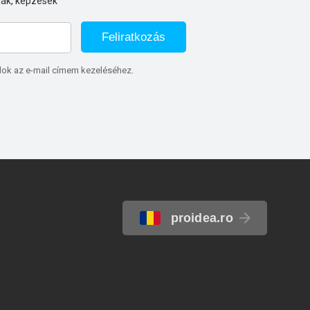
iák, képzések
Feliratkozás
lok az e-mail címem kezeléséhez.
proidea.ro