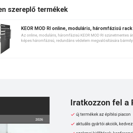
en szereplő termékek
KEOR MOD RI online, moduláris, háromfázisú rac
Az online, moduláris, háromfázisú KEOR MOD RI szünetmentes á
képes háromfázisú, redundáns védelem megvalósítására bármily
rack szekrényben.
Iratkozzon fel a 
új termékek az építési piacon
aktuális gyártói akciók, kedv