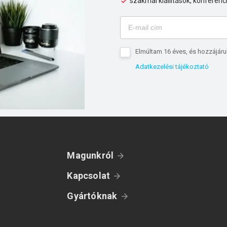
szakmai kiállítások, konferenc
Elmúltam 16 éves, és hozzájáru
Adatkezelési tájékoztató
Magunkról
Kapcsolat
Gyártóknak