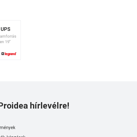
k UPS
ramforrás
en 19”
Proidea hírlevélre!
ezmények