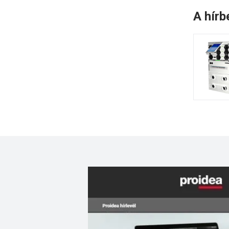
A hírb