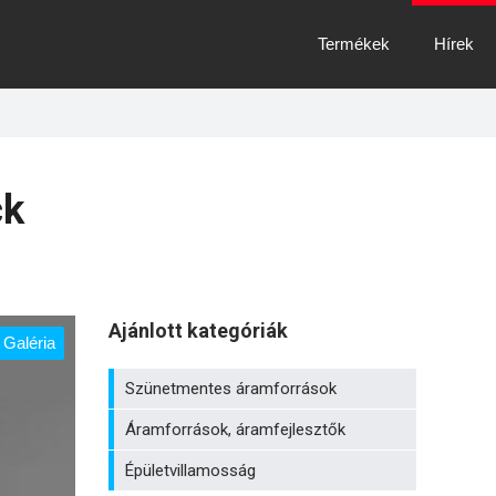
Termékek
Hírek
ck
Ajánlott kategóriák
Galéria
Szünetmentes áramforrások
Áramforrások, áramfejlesztők
Épületvillamosság