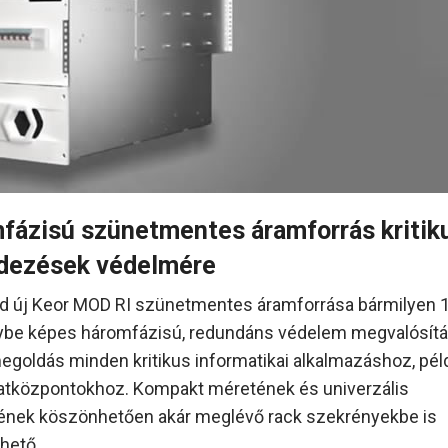
fázisú szünetmentes áramforrás kritiku
dezések védelmére
d új Keor MOD RI szünetmentes áramforrása bármilyen 1
be képes háromfázisú, redundáns védelem megvalósítá
megoldás minden kritikus informatikai alkalmazáshoz, pél
tközpontokhoz. Kompakt méretének és univerzális
ének köszönhetően akár meglévő rack szekrényekbe is
hető.