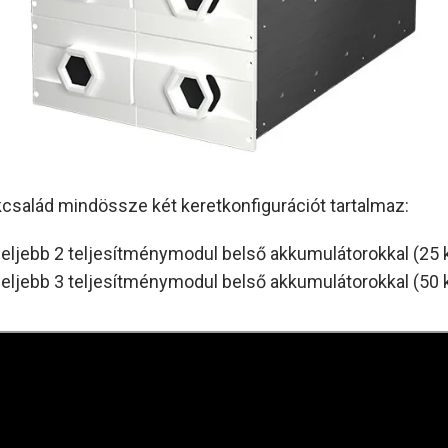
család mindössze két keretkonfigurációt tartalmaz:
feljebb 2 teljesítménymodul belső akkumulátorokkal (25
feljebb 3 teljesítménymodul belső akkumulátorokkal (50