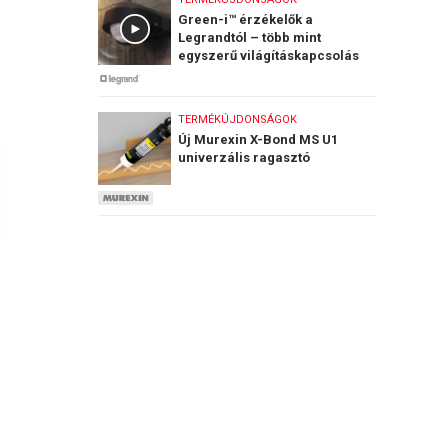
Green-i™ érzékelők a
Legrandtól – több mint
egyszerű világításkapcsolás
TERMÉKÚJDONSÁGOK
Új Murexin X-Bond MS U1
univerzális ragasztó