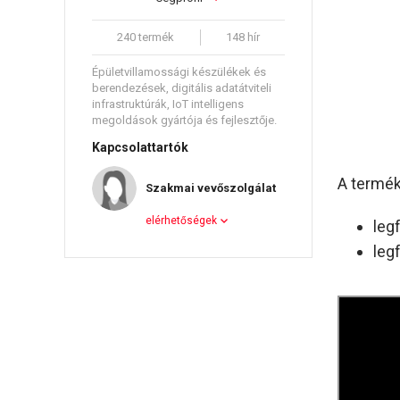
240 termék
148 hír
Épületvillamossági készülékek és
berendezések, digitális adatátviteli
infrastruktúrák, IoT intelligens
megoldások gyártója és fejlesztője.
Kapcsolattartók
A termék
Szakmai vevőszolgálat
elérhetőségek
leg
leg