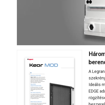
Három
beren
A Legran
szekrény
Ideális 
EDGE ada
rögzítés
beszerel