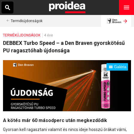
Termékújdonságok
TERMÉKÚJDONSÁGOK
4 éve
DEBBEX Turbo Speed – a Den Braven gyorskötésű
PU ragasztóhab újdonsága
Galéria
A kötés már 60 másodperc után megkezdődik
Gyorsan kell ragasztani valamit és nincs ideje hosszú órákat várni,