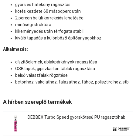
gyors és hatékony ragasztás
kötés kezdete 60 másodperc után
2 percen belüli korrekciós lehetőség
minőségi struktúra
kikeményedés után térfogata stabil
kiváló tapadás a különböző építőanyagokhoz
Alkalmazás:
díszítőelemek, ablakpárkányok ragasztása
OSB lapok, gipszkarton táblák ragasztása
belső válaszfalak rögzítése
betonhoz, vakolathoz, falazathoz, fához, polisztirolhoz, stb.
A hírben szereplő termékek
DEBBEX Turbo Speed gyorskötésű PU ragasztóhab