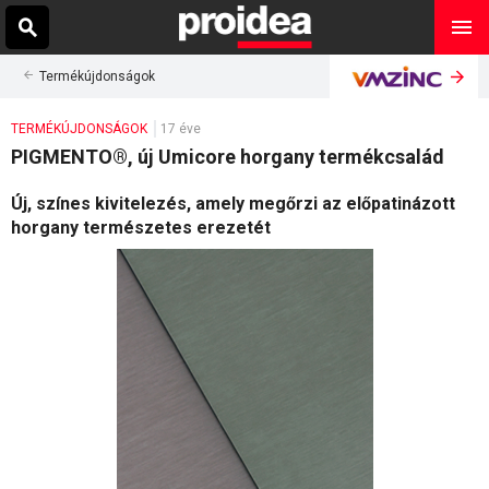
Termékújdonságok
TERMÉKÚJDONSÁGOK
17 éve
PIGMENTO®, új Umicore horgany termékcsalád
Új, színes kivitelezés, amely megőrzi az előpatinázott
horgany természetes erezetét