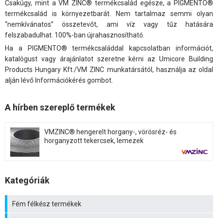
Csakúgy, mint a VM ZINC® termékcsalád egésze, a PIGMENTO®
termékcsalád is környezetbarát. Nem tartalmaz semmi olyan
“nemkívánatos” összetevőt, ami víz vagy tűz hatására
felszabadulhat. 100%-ban újrahasznosítható.
Ha a PIGMENTO® termékcsaláddal kapcsolatban információt,
katalógust vagy árajánlatot szeretne kérni az Umicore Building
Products Hungary Kft./VM ZINC munkatársától, használja az oldal
alján lévő Információkérés gombot.
A hírben szereplő termékek
VMZINC® hengerelt horgany-, vörösréz- és
horganyzott tekercsek, lemezek
Kategóriák
Fém félkész termékek