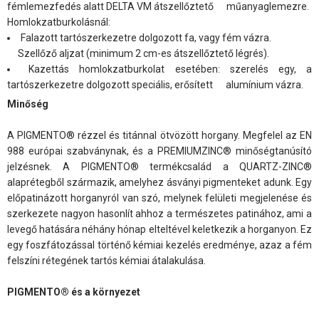
fémlemezfedés alatt DELTA VM átszellőztető műanyaglemezre.
Homlokzatburkolásnál:
Falazott tartószerkezetre dolgozott fa, vagy fém vázra.
Szellőző aljzat (minimum 2 cm-es átszellőztető légrés).
Kazettás homlokzatburkolat esetében: szerelés egy, a
tartószerkezetre dolgozott speciális, erősített alumínium vázra.
Minőség
A PIGMENTO® rézzel és titánnal ötvözött horgany. Megfelel az EN
988 európai szabványnak, és a PREMIUMZINC® minőségtanúsító
jelzésnek. A PIGMENTO® termékcsalád a QUARTZ-ZINC®
alaprétegből származik, amelyhez ásványi pigmenteket adunk. Egy
előpatinázott horganyról van szó, melynek felületi megjelenése és
szerkezete nagyon hasonlít ahhoz a természetes patinához, ami a
levegő hatására néhány hónap elteltével keletkezik a horganyon. Ez
egy foszfátozással történő kémiai kezelés eredménye, azaz a fém
felszíni rétegének tartós kémiai átalakulása.
PIGMENTO® és a környezet