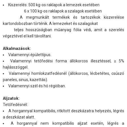
Kiszerelés: 500 kg-os raklapok a lemezek esetében
6 x 100 kg-os raklapok a szalagok esetében
A megmunkált termékek és tartozékok kiszerelése
kartondobozban történik. A lemezeket és szalagokat
teljes hosszúságban műanyag fólia védi, amit a szerelés
végeztével el kell távolítani.
Alkalmazások:
Valamennyi épülettípus.
Valamennyi tetőfedési forma állókorcos illesztéssel, ≥ 5%
hajlásszöggel.
Valamennyi homlokzatfedésnél (állókorcos, lécbetétes, csúszó
paneles, sinus, kazettás).
Valamennyi szél és hó régióban.
Aljzatok:
Tetőfedésnél:
A horgannyal kompatibilis, ritkított deszkázatra helyezés, légrés
a deszkázat alatt.
A horgannyal nem kompatibilis aljzat esetén, légrés a