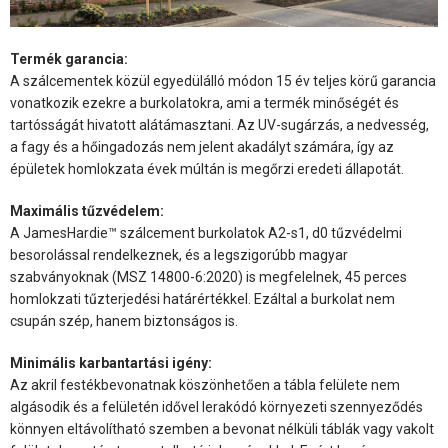
Termék garancia:
A szálcementek közül egyedülálló módon 15 év teljes körű garancia
vonatkozik ezekre a burkolatokra, ami a termék minőségét és
tartósságát hivatott alátámasztani. Az UV-sugárzás, a nedvesség,
a fagy és a hőingadozás nem jelent akadályt számára, így az
épületek homlokzata évek múltán is megőrzi eredeti állapotát.
Maximális tűzvédelem:
A JamesHardie™ szálcement burkolatok A2-s1, d0 tűzvédelmi
besorolással rendelkeznek, és a legszigorúbb magyar
szabványoknak (MSZ 14800-6:2020) is megfelelnek, 45 perces
homlokzati tűzterjedési határértékkel. Ezáltal a burkolat nem
csupán szép, hanem biztonságos is.
Minimális karbantartási igény:
Az akril festékbevonatnak köszönhetően a tábla felülete nem
algásodik és a felületén idővel lerakódó környezeti szennyeződés
könnyen eltávolítható szemben a bevonat nélküli táblák vagy vakolt