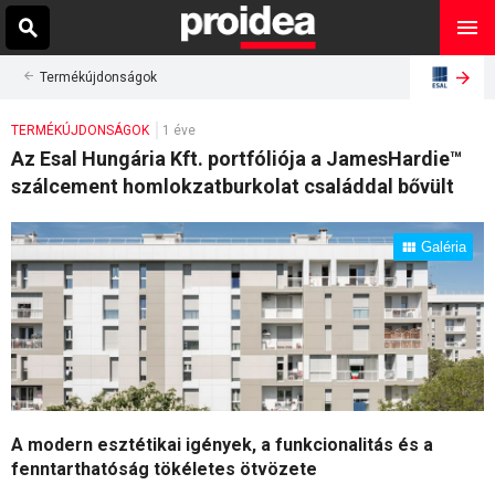
Termékújdonságok
TERMÉKÚJDONSÁGOK
1 éve
Az Esal Hungária Kft. portfóliója a JamesHardie™
szálcement homlokzatburkolat családdal bővült
Galéria
A modern esztétikai igények, a funkcionalitás és a
fenntarthatóság tökéletes ötvözete