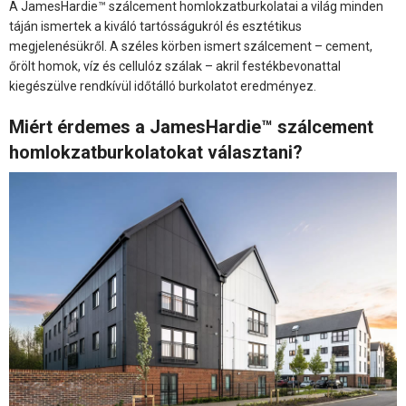
A JamesHardie™ szálcement homlokzatburkolatai a világ minden
táján ismertek a kiváló tartósságukról és esztétikus
megjelenésükről. A széles körben ismert szálcement – cement,
őrölt homok, víz és cellulóz szálak – akril festékbevonattal
kiegészülve rendkívül időtálló burkolatot eredményez.
Miért érdemes a JamesHardie™ szálcement
homlokzatburkolatokat választani?