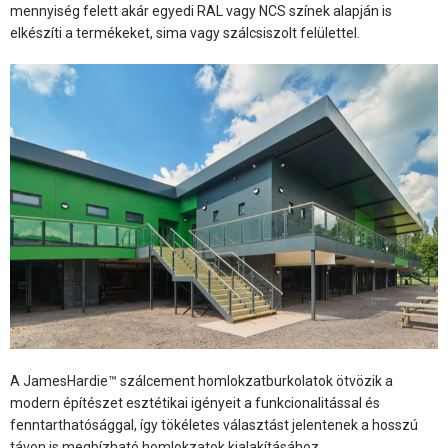
mennyiség felett akár egyedi RAL vagy NCS színek alapján is
elkészíti a termékeket, sima vagy szálcsiszolt felülettel.
A JamesHardie™ szálcement homlokzatburkolatok ötvözik a
modern építészet esztétikai igényeit a funkcionalitással és
fenntarthatósággal, így tökéletes választást jelentenek a hosszú
távon is megbízható homlokzatok kialakításához.