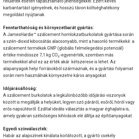
felületek esetén tapasztalható jelenségekkel. Ezért kevés
karbantartást igényelnek, és hosszú távon költséghatékony
megoldást nyújtanak.
Fenntarthatóság és környezetbarát gyártás:
A JamesHardie™ szálcement homlokzatburkolatok gyártása során
a szén-dioxid kibocsátás alacsonyabb, mint a hasonló termékeké: a
szálcement termékek GWP (globális felmelegedési potenciál)
értéke mindössze 7,1 kg CO₂-egyenérték, szemben más
termékekkel ahol ez az érték akár kétszerese is lehet. Az
alapanyagok helyi forrásokból származnak, és a gyártási folyamat
során nem használnak környezetre káros anyagokat.
Időjárásállóság:
A szálcement burkolatok a legkülönbözőbb időjárási viszonyok
között is megállják a helyüket, legyen szó páráról, esőről, hóról vagy
erős napsütésről. Ezáltal ideális választás a magyar éghajlatra is,
amely gyakran szélsőséges kihívások elé állítja az építőanyagokat.
Egyedi színválaszték:
Habár az alapszínek kínálata korlátozott, a gyártó csekély