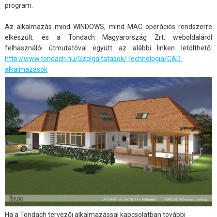
program.
Az alkalmazás mind WINDOWS, mind MAC operációs rendszerre
elkészült, és a Tondach Magyarország Zrt. weboldaláról
felhasználói útmutatóval együtt az alábbi linken letölthető:
http://www.tondach.hu/Szolgaltatasok/Technologia/CAD-
alkalmazasok
Ha a Tondach tervezői alkalmazással kapcsolatban további