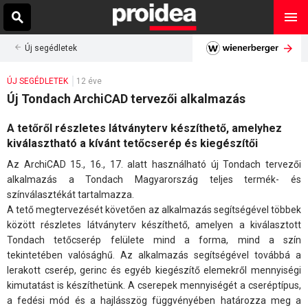
Új segédletek
ÚJ SEGÉDLETEK
12 éve
Új Tondach ArchiCAD tervezői alkalmazás
A tetőről részletes látványterv készíthető, amelyhez
kiválasztható a kívánt tetőcserép és kiegészítői
Az ArchiCAD 15., 16., 17. alatt használható új Tondach tervezői
alkalmazás a Tondach Magyarország teljes termék- és
színválasztékát tartalmazza.
A tető megtervezését követően az alkalmazás segítségével többek
között részletes látványterv készíthető, amelyen a kiválasztott
Tondach tetőcserép felülete mind a forma, mind a szín
tekintetében valósághű. Az alkalmazás segítségével továbbá a
lerakott cserép, gerinc és egyéb kiegészítő elemekről mennyiségi
kimutatást is készíthetünk. A cserepek mennyiségét a cseréptípus,
a fedési mód és a hajlásszög függvényében határozza meg a