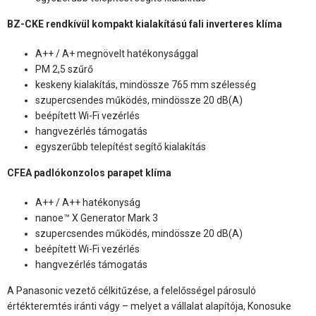
BZ-CKE rendkívül kompakt kialakítású fali inverteres klíma
A++ / A+ megnövelt hatékonysággal
PM 2,5 szűrő
keskeny kialakítás, mindössze 765 mm szélesség
szupercsendes működés, mindössze 20 dB(A)
beépített Wi-Fi vezérlés
hangvezérlés támogatás
egyszerűbb telepítést segítő kialakítás
CFEA padlókonzolos parapet klíma
A++ / A++ hatékonyság
nanoe™ X Generator Mark 3
szupercsendes működés, mindössze 20 dB(A)
beépített Wi-Fi vezérlés
hangvezérlés támogatás
A Panasonic vezető célkitűzése, a felelősségel párosuló
értékteremtés iránti vágy – melyet a vállalat alapítója, Konosuke