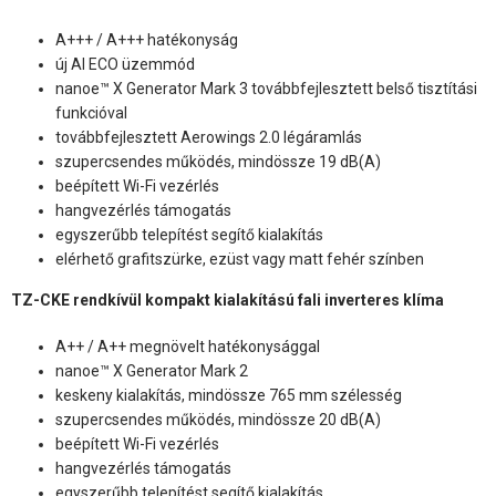
A+++ / A+++ hatékonyság
új AI ECO üzemmód
nanoe™ X Generator Mark 3 továbbfejlesztett belső tisztítási
funkcióval
továbbfejlesztett Aerowings 2.0 légáramlás
szupercsendes működés, mindössze 19 dB(A)
beépített Wi-Fi vezérlés
hangvezérlés támogatás
egyszerűbb telepítést segítő kialakítás
elérhető grafitszürke, ezüst vagy matt fehér színben
TZ-CKE rendkívül kompakt kialakítású fali inverteres klíma
A++ / A++ megnövelt hatékonysággal
nanoe™ X Generator Mark 2
keskeny kialakítás, mindössze 765 mm szélesség
szupercsendes működés, mindössze 20 dB(A)
beépített Wi-Fi vezérlés
hangvezérlés támogatás
egyszerűbb telepítést segítő kialakítás