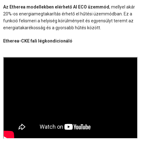
Az Etherea modellekben elérhető AI ECO üzemmód
, mellyel akár
20%-os energiamegtakarítás érhető el hűtési üzemmódban. Ez a
funkció felismeri a helyiség körülményeit és egyensúlyt teremt az
energiatakarékosság és a gyorsabb hűtés között.
Etherea-CKE fali légkondicionáló