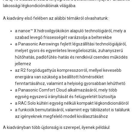
lakossági légkondiciónálóinak világába.
A kiadvány első felében az alábbi témákról olvashatunk:
a nanoe™ X hidroxilgyökökön alapuló technológiáról, mely a
szabad levegő frissességét varázsolja a belterekbe
a Panasonic Aerowings fejlett légszállítási technológiájáról,
melyet gyors és egyenletes levegőelosztás, zuhanyszerű
hűtőhatás, padlófűtés-hatás és rendkívül csendes működés
jellemez
az R2 forgódugattyús kompresszorról, mellyel kevesebb
energiára van szükség a beállított hőmérséklet
fenntartásához, valamint a helyiség gyorsabban lehűthető
a Panasonic Comfort Cloud alkalmazásáról, mely több
egység egyszerű irányítását és felügyeletét biztosítja
a RAC Solo kültéri egység nélküli kompakt légkondicionálóról
a funkciók bemutatásáról, valamint egy táblázatot is találunk
az igényeknek megfelelő modell kiválasztásához
A kiadványban több újdonság is szerepel, ilyenek például: