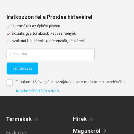
Iratkozzon fel a Proidea hírlevélre!
új termékek az építési piacon
aktuális gyártói akciók, kedvezmények
szakmai kiállítások, konferenciák, képzések
Feliratkozás
Elmúltam 16 éves, és hozzájárulok az e-mail címem kezeléséhez.
Adatkezelési tájékoztató
Termékek
Hírek
Magunkról
Eszközök