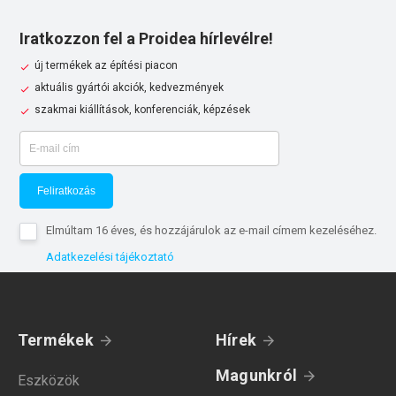
Iratkozzon fel a Proidea hírlevélre!
új termékek az építési piacon
aktuális gyártói akciók, kedvezmények
szakmai kiállítások, konferenciák, képzések
Feliratkozás
Elmúltam 16 éves, és hozzájárulok az e-mail címem kezeléséhez.
Adatkezelési tájékoztató
Termékek
Hírek
Magunkról
Eszközök