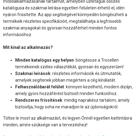
mobilalkalmazásának tartalmát, amelyben üzletáguk összes
katalógusa és szakmai leírása egyetlen felületen érhető el, idén
nyáron frissítette. Az app segítségével könnyedén böngészheti a
termékeik részletes specifikációit, megtalálhatja a legfrissebb
szakmai anyagokat és gyorsan hozzáférhet minden fontos
információhoz.
Mit kínál az alkalmazás?
Minden katalógus egy helyen
: böngéssze a Trocellen
termékeinek széles választékát, gyorsan és egyszerűen!
Szakmai leírások
: részletes információk és útmutatók,
amelyek segítenek jobban megérteni a cég kínálatát.
Felhasználóbarát felület
: könnyen kezelhető, modern dizájn,
amely gyors hozzáférést biztosít minden funkcióhoz.
Rendszeres frissítések
: mindig naprakész tartalom, amely
biztosítja, hogy soha ne maradjon le az újdonságokról.
Töltse le most az alkalmazást, és legyen Önnél egyetlen kattintásra
minden, amire szüksége van a tervezéshez!