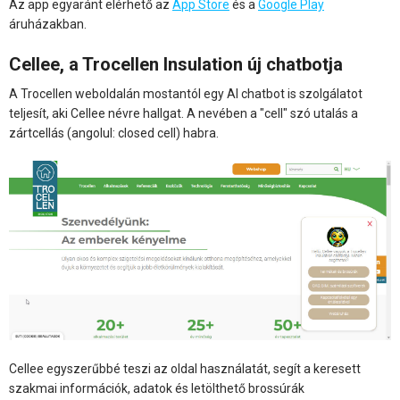
Az app egyaránt elérhető az
App Store
és a
Google Play
áruházakban.
Cellee, a Trocellen Insulation új chatbotja
A Trocellen weboldalán mostantól egy AI chatbot is szolgálatot
teljesít, aki Cellee névre hallgat. A nevében a "cell" szó utalás a
zártcellás (angolul: closed cell) habra.
Cellee egyszerűbbé teszi az oldal használatát, segít a keresett
szakmai információk, adatok és letölthető brossúrák