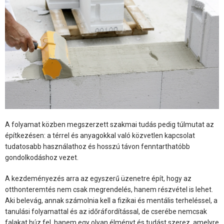
A folyamat közben megszerzett szakmai tudás pedig túlmutat az
építkezésen: a térrel és anyagokkal való közvetlen kapcsolat
tudatosabb használathoz és hosszú távon fenntarthatóbb
gondolkodáshoz vezet.
A kezdeményezés arra az egyszerű üzenetre épít, hogy az
otthonteremtés nem csak megrendelés, hanem részvétel is lehet.
Aki belevág, annak számolnia kell a fizikai és mentális terheléssel, a
tanulási folyamattal és az időráfordítással, de cserébe nemcsak
falakat húz fel, hanem egy olyan élményt és tudást szerez, amelyre