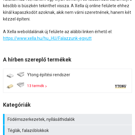
később is büszkén tekinthet vissza. A Xella új online felülete ehhez
kínál kapaszkodót azoknak, akik nem várni szeretnének, hanem két
kézzel építeni.
A Xella weboldalának új felülete az alábbi linken érhető el:
https://www.xella.hu/hu_HU/Falazzunk-egyutt
A hírben szereplő termékek
Ytong építési rendszer
13 termék
Kategóriák
Födémszerkezetek, nyílásáthidalók
Téglák, falazóblokkok