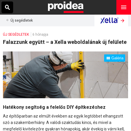
Új segédletek
ÚJ SEGÉDLETEK
6 hónapja
Falazzunk együtt – a Xella weboldalának új felülete
Galéria
Hatékony segítség a felelős DIY építkezéshez
Az építőiparban az elmúlt években az egyik legtöbbet elhangzott
szó a szakemberhiány. A valódi szaktudás kincs, és mivel a
megfelelő kivitelezőre gyakran hónapokig, akár évekig is várni kell,