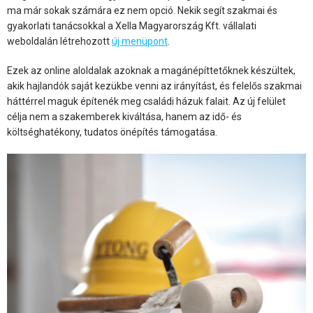
ma már sokak számára ez nem opció. Nekik segít szakmai és
gyakorlati tanácsokkal a Xella Magyarország Kft. vállalati
weboldalán létrehozott
új menüpont
.
Ezek az online aloldalak azoknak a magánépíttetőknek készültek,
akik hajlandók saját kezükbe venni az irányítást, és felelős szakmai
háttérrel maguk építenék meg családi házuk falait. Az új felület
célja nem a szakemberek kiváltása, hanem az idő- és
költséghatékony, tudatos önépítés támogatása.