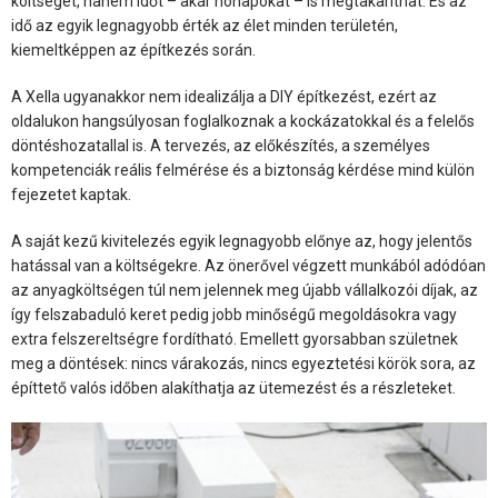
költséget, hanem időt – akár hónapokat – is megtakaríthat. És az
idő az egyik legnagyobb érték az élet minden területén,
kiemeltképpen az építkezés során.
A Xella ugyanakkor nem idealizálja a DIY építkezést, ezért az
oldalukon hangsúlyosan foglalkoznak a kockázatokkal és a felelős
döntéshozatallal is. A tervezés, az előkészítés, a személyes
kompetenciák reális felmérése és a biztonság kérdése mind külön
fejezetet kaptak.
A saját kezű kivitelezés egyik legnagyobb előnye az, hogy jelentős
hatással van a költségekre. Az önerővel végzett munkából adódóan
az anyagköltségen túl nem jelennek meg újabb vállalkozói díjak, az
így felszabaduló keret pedig jobb minőségű megoldásokra vagy
extra felszereltségre fordítható. Emellett gyorsabban születnek
meg a döntések: nincs várakozás, nincs egyeztetési körök sora, az
építtető valós időben alakíthatja az ütemezést és a részleteket.