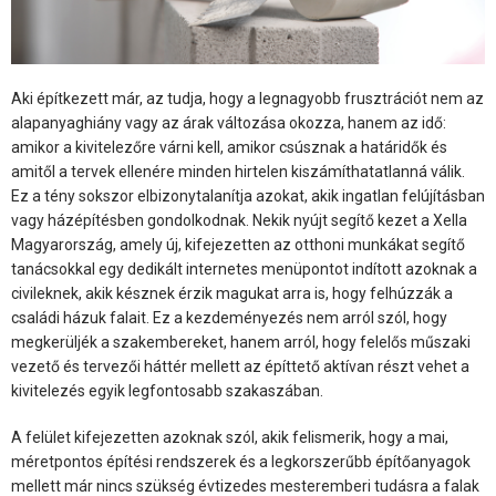
Aki építkezett már, az tudja, hogy a legnagyobb frusztrációt nem az
alapanyaghiány vagy az árak változása okozza, hanem az idő:
amikor a kivitelezőre várni kell, amikor csúsznak a határidők és
amitől a tervek ellenére minden hirtelen kiszámíthatatlanná válik.
Ez a tény sokszor elbizonytalanítja azokat, akik ingatlan felújításban
vagy házépítésben gondolkodnak. Nekik nyújt segítő kezet a Xella
Magyarország, amely új, kifejezetten az otthoni munkákat segítő
tanácsokkal egy dedikált internetes menüpontot indított azoknak a
civileknek, akik késznek érzik magukat arra is, hogy felhúzzák a
családi házuk falait. Ez a kezdeményezés nem arról szól, hogy
megkerüljék a szakembereket, hanem arról, hogy felelős műszaki
vezető és tervezői háttér mellett az építtető aktívan részt vehet a
kivitelezés egyik legfontosabb szakaszában.
A felület kifejezetten azoknak szól, akik felismerik, hogy a mai,
méretpontos építési rendszerek és a legkorszerűbb építőanyagok
mellett már nincs szükség évtizedes mesteremberi tudásra a falak