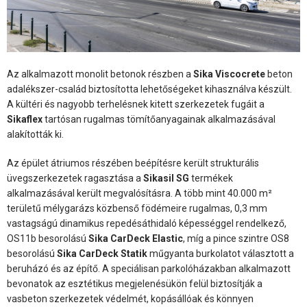
Az alkalmazott monolit betonok részben a
Sika Viscocrete
beton
adalékszer-család biztosította lehetőségeket kihasználva készült.
A kültéri és nagyobb terhelésnek kitett szerkezetek fugáit a
Sikaflex
tartósan rugalmas tömítőanyagainak alkalmazásával
alakították ki.
Az épület átriumos részében beépítésre került strukturális
üvegszerkezetek ragasztása a
Sikasil SG
termékek
alkalmazásával került megvalósításra. A több mint 40.000 m²
területű mélygarázs közbenső födémeire rugalmas, 0,3 mm
vastagságú dinamikus repedésáthidaló képességgel rendelkező,
OS11b besorolású
Sika CarDeck Elastic
, míg a pince szintre OS8
besorolású
Sika CarDeck Statik
műgyanta burkolatot választott a
beruházó és az építő. A speciálisan parkolóházakban alkalmazott
bevonatok az esztétikus megjelenésükön felül biztosítják a
vasbeton szerkezetek védelmét, kopásállóak és könnyen