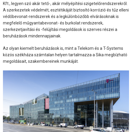
Kft., legyen szó akár tető-, akár mélyépítési szigetelőrendszerekről.
A szerkezetek védelmét, esztétikáját biztosító korrózió és tűz elleni
védőbevonat-rendszerek és a legkülönbözőbb elvárásoknak is
megfelelő műgyantabevonat- és burkolat rendszerek,
szerkezetjavítási és -felújítási megoldások is szerves részei a
beruházások mindennapjainak.
Az olyan kiemelt beruházások is, mint a Telekom és a T-Systems
közös székháza számtalan helyen tartalmazza a Sika megbízható
megoldásait, szakembereinek munkáját.