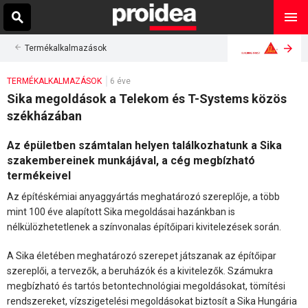
Termékalkalmazások
TERMÉKALKALMAZÁSOK
6 éve
Sika megoldások a Telekom és T-Systems közös
székházában
Az épületben számtalan helyen találkozhatunk a Sika
szakembereinek munkájával, a cég megbízható
termékeivel
Az építéskémiai anyaggyártás meghatározó szereplője, a több
mint 100 éve alapított Sika megoldásai hazánkban is
nélkülözhetetlenek a színvonalas építőipari kivitelezések során.
A Sika életében meghatározó szerepet játszanak az építőipar
szereplői, a tervezők, a beruházók és a kivitelezők. Számukra
megbízható és tartós betontechnológiai megoldásokat, tömítési
rendszereket, vízszigetelési megoldásokat biztosít a Sika Hungária