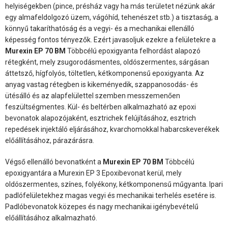
helyiségekben (pince, présház vagy ha más területet nézünk akár
egy almafeldolgozó üzem, vágóhíd, tehenészet stb.) a tisztaság, a
könnyű takaríthatóság és a vegyi- és a mechanikai ellenálló
képesség fontos tényezők. Ezért javasoljuk ezekre a felületekre a
Murexin EP 70 BM
Többcélú epoxigyanta felhordást alapozó
rétegként, mely zsugorodásmentes, oldószermentes, sárgásan
áttetsző, hígfolyós, töltetlen, kétkomponensű epoxigyanta. Az
anyag vastag rétegben is kikeményedik, szappanosodás- és
ütésálló és az alapfelülettel szemben messzemenően
feszültségmentes. Kül- és beltérben alkalmazható az epoxi
bevonatok alapozójaként, esztrichek felújításához, esztrich
repedések injektáló eljárásához, kvarchomokkal habarcskeverékek
előállításához, párazárásra.
Végső ellenálló bevonatként a
Murexin EP 70 BM
Többcélú
epoxigyantára a Murexin EP 3 Epoxibevonat kerül, mely
oldószermentes, színes, folyékony, kétkomponensű műgyanta. Ipari
padlófelületekhez magas vegyi és mechanikai terhelés esetére is.
Padlóbevonatok közepes és nagy mechanikai igénybevételű
előállításához alkalmazható.