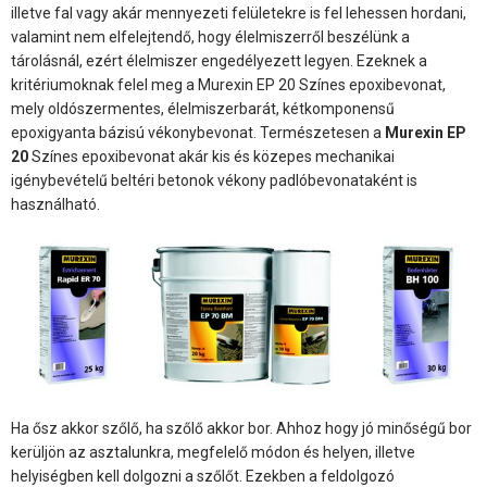
illetve fal vagy akár mennyezeti felületekre is fel lehessen hordani,
valamint nem elfelejtendő, hogy élelmiszerről beszélünk a
tárolásnál, ezért élelmiszer engedélyezett legyen. Ezeknek a
kritériumoknak felel meg a Murexin EP 20 Színes epoxibevonat,
mely oldószermentes, élelmiszerbarát, kétkomponensű
epoxigyanta bázisú vékonybevonat. Természetesen a
Murexin EP
20
Színes epoxibevonat akár kis és közepes mechanikai
igénybevételű beltéri betonok vékony padlóbevonataként is
használható.
Ha ősz akkor szőlő, ha szőlő akkor bor. Ahhoz hogy jó minőségű bor
kerüljön az asztalunkra, megfelelő módon és helyen, illetve
helyiségben kell dolgozni a szőlőt. Ezekben a feldolgozó