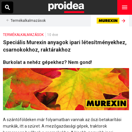
Termékalkalmazások
TERMÉKALKALMAZÁSOK
10 éve
Speciális Murexin anyagok ipari létesítményekhez,
csarnokokhoz, raktárakhoz
Burkolat a nehéz gépekhez? Nem gond!
A szántóföldeken már folyamatban vannak az őszi betakarítási
munkák, itt a szüret. A mezőgazdasági gépek, traktorok