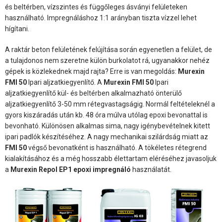
és beltérben, vízszintes és függőleges ásványi felületeken
használható. Impregnáláshoz 1:1 arányban tiszta vízzel lehet
hígítani.
A raktár beton felületének felújítása során egyenetlen a felület, de
a tulajdonos nem szeretne külön burkolatot rá, ugyanakkor nehéz
gépek is közlekednek majd rajta? Erre is van megoldás:
Murexin
FMI 50
Ipari aljzatkiegyenlítő. A
Murexin FMI 50
Ipari
aljzatkiegyenlítő kül- és beltérben alkalmazható önterülő
aljzatkiegyenlítő 3-50 mm rétegvastagságig. Normál feltételeknél a
gyors kiszáradás után kb. 48 óra múlva utólag epoxi bevonattal is
bevonható. Különösen alkalmas sima, nagy igénybevételnek kitett
ipari padlók készítéséhez. A nagy mechanikai szilárdság miatt az
FMI 50
végső bevonatként is használható. A tökéletes rétegrend
kialakításához és a még hosszabb élettartam eléréséhez javasoljuk
a
Murexin Repol EP1
epoxi impregnáló
használatát.