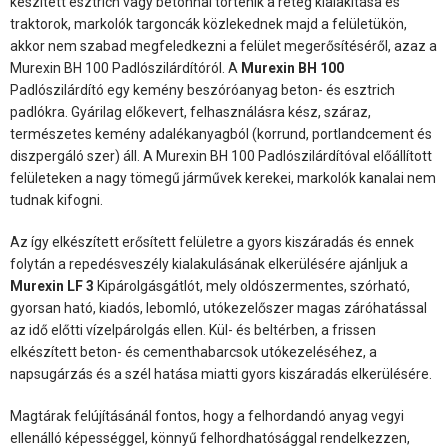
készített esztrich vagy betonnal történik a réteg kialakítása és
traktorok, markolók targoncák közlekednek majd a felületükön,
akkor nem szabad megfeledkezni a felület megerősítéséről, azaz a
Murexin BH 100 Padlószilárdítóról. A
Murexin BH 100
Padlószilárdító egy kemény beszóróanyag beton- és esztrich
padlókra. Gyárilag előkevert, felhasználásra kész, száraz,
természetes kemény adalékanyagból (korrund, portlandcement és
diszpergáló szer) áll. A Murexin BH 100 Padlószilárdítóval előállított
felületeken a nagy tömegű járművek kerekei, markolók kanalai nem
tudnak kifogni.
Az így elkészített erősített felületre a gyors kiszáradás és ennek
folytán a repedésveszély kialakulásának elkerülésére ajánljuk a
Murexin LF 3
Kipárolgásgátlót, mely oldószermentes, szórható,
gyorsan ható, kiadós, lebomló, utókezelőszer magas záróhatással
az idő előtti vízelpárolgás ellen. Kül- és beltérben, a frissen
elkészített beton- és cementhabarcsok utókezeléséhez, a
napsugárzás és a szél hatása miatti gyors kiszáradás elkerülésére.
Magtárak felújításánál fontos, hogy a felhordandó anyag vegyi
ellenálló képességgel, könnyű felhordhatósággal rendelkezzen,