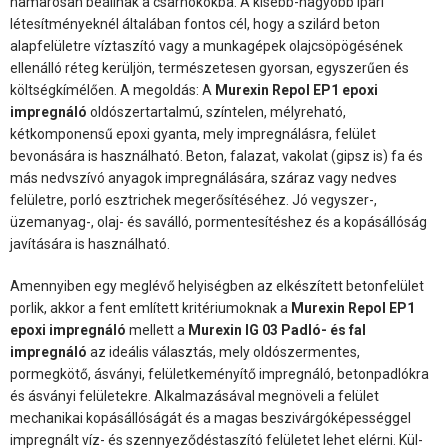
hamarosan beállnak a csarnokokba. A kisebb-nagyobb ipari
létesítményeknél általában fontos cél, hogy a szilárd beton
alapfelületre víztaszító vagy a munkagépek olajcsöpögésének
ellenálló réteg kerüljön, természetesen gyorsan, egyszerűen és
költségkímélően. A megoldás: A
Murexin Repol EP1 epoxi
impregnáló
oldószertartalmú, színtelen, mélyreható,
kétkomponensű epoxi gyanta, mely impregnálásra, felület
bevonására is használható. Beton, falazat, vakolat (gipsz is) fa és
más nedvszívó anyagok impregnálására, száraz vagy nedves
felületre, porló esztrichek megerősítéséhez. Jó vegyszer-,
üzemanyag-, olaj- és saválló, pormentesítéshez és a kopásállóság
javítására is használható.
Amennyiben egy meglévő helyiségben az elkészített betonfelület
porlik, akkor a fent említett kritériumoknak a
Murexin Repol EP1
epoxi impregnáló
mellett a
Murexin IG 03 Padló- és fal
impregnáló
az ideális választás, mely oldószermentes,
pormegkötő, ásványi, felületkeményítő impregnáló, betonpadlókra
és ásványi felületekre. Alkalmazásával megnöveli a felület
mechanikai kopásállóságát és a magas beszivárgóképességgel
impregnált víz- és szennyeződéstaszító felületet lehet elérni. Kül-