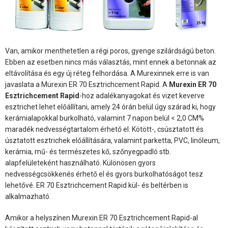
Van, amikor menthetetlen a régi poros, gyenge szilárdságú beton.
Ebben az esetben nincs más választás, mint ennek a betonnak az
eltávolítása és egy új réteg felhordása. A Murexinnek erre is van
javaslata a Murexin ER 70 Esztrichcement Rapid. A
Murexin ER 70
Esztrichcement Rapid
-hoz adalékanyagokat és vizet keverve
esztrichet lehet előállítani, amely 24 órán belül úgy szárad ki, hogy
kerámialapokkal burkolható, valamint 7 napon belül < 2,0 CM%
maradék nedvességtartalom érhető el. Kötött-, csúsztatott és
úsztatott esztrichek előállítására, valamint parketta, PVC, linóleum,
kerámia, mű- és természetes kő, szőnyegpadló stb.
alapfelületeként használható. Különösen gyors
nedvességcsökkenés érhető el és gyors burkolhatóságot tesz
lehetővé. ER 70 Esztrichcement Rapid kül- és beltérben is
alkalmazható.
Amikor a helyszínen Murexin ER 70 Esztrichcement Rapid-al