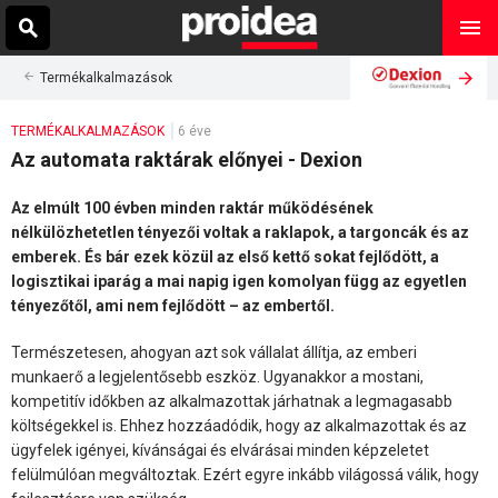
Termékalkalmazások
TERMÉKALKALMAZÁSOK
6 éve
Az automata raktárak előnyei - Dexion
Az elmúlt 100 évben minden raktár működésének
nélkülözhetetlen tényezői voltak a raklapok, a targoncák és az
emberek. És bár ezek közül az első kettő sokat fejlődött, a
logisztikai iparág a mai napig igen komolyan függ az egyetlen
tényezőtől, ami nem fejlődött – az embertől.
Természetesen, ahogyan azt sok vállalat állítja, az emberi
munkaerő a legjelentősebb eszköz. Ugyanakkor a mostani,
kompetitív időkben az alkalmazottak járhatnak a legmagasabb
költségekkel is. Ehhez hozzáadódik, hogy az alkalmazottak és az
ügyfelek igényei, kívánságai és elvárásai minden képzeletet
felülmúlóan megváltoztak. Ezért egyre inkább világossá válik, hogy