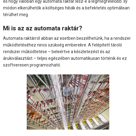
és hogy valóban egy automata raktár lesz-e a legmegfelelőbb. Ily
módon elkerülhetők a költséges hibák és a befektetés optimálisan
térülhet meg.
Mi is az az automata raktár?
Automata raktárról abban az esetben beszélhetünk, ha a rendszer
működtetéséhez nincs szükség emberekre. A felépített tároló
rendszer működtetése – beleértve a készletezést és az
árukiválasztást – teljes egészében automatikusan történik és ez
szoftveresen programozható.