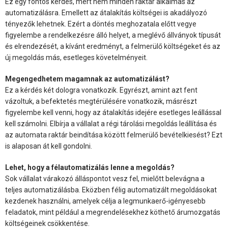
Ez egy fontos kérdés, mert nem minden raktár alkalmas az
automatizálásra. Emellett az átalakítás költségei is akadályozó
tényezők lehetnek. Ezért a döntés meghozatala előtt vegye
figyelembe a rendelkezésre álló helyet, a meglévő állványok típusát
és elrendezését, a kívánt eredményt, a felmerülő költségeket és az
új megoldás más, esetleges követelményeit.
Megengedhetem magamnak az automatizálást?
Ez a kérdés két dologra vonatkozik. Egyrészt, amint azt fent
vázoltuk, a befektetés megtérülésére vonatkozik, másrészt
figyelembe kell venni, hogy az átalakítás idejére esetleges leállással
kell számolni. Elbírja a vállalat a régi tárolási megoldás leállítása és
az automata raktár beindítása között felmerülő bevételkiesést? Ezt
is alaposan át kell gondolni.
Lehet, hogy a félautomatizálás lenne a megoldás?
Sok vállalat várakozó álláspontot vesz fel, mielőtt belevágna a
teljes automatizálásba. Eközben félig automatizált megoldásokat
kezdenek használni, amelyek célja a legmunkaerő-igényesebb
feladatok, mint például a megrendelésekhez köthető árumozgatás
költségeinek csökkentése.