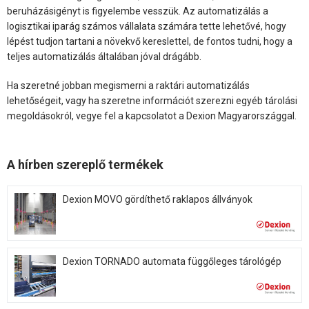
beruházásigényt is figyelembe vesszük. Az automatizálás a
logisztikai iparág számos vállalata számára tette lehetővé, hogy
lépést tudjon tartani a növekvő kereslettel, de fontos tudni, hogy a
teljes automatizálás általában jóval drágább.
Ha szeretné jobban megismerni a raktári automatizálás
lehetőségeit, vagy ha szeretne információt szerezni egyéb tárolási
megoldásokról, vegye fel a kapcsolatot a Dexion Magyarországgal.
A hírben szereplő termékek
Dexion MOVO gördíthető raklapos állványok
Dexion TORNADO automata függőleges tárológép