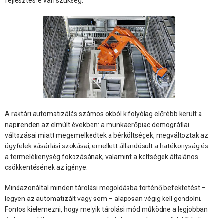
fejlesztésre van szükség.
A raktári automatizálás számos okból kifolyólag előrébb került a
napirenden az elmúlt években: a munkaerőpiac demográfiai
változásai miatt megemelkedtek a bérköltségek, megváltoztak az
ügyfelek vásárlási szokásai, emellett állandósult a hatékonyság és
a termelékenység fokozásának, valamint a költségek általános
csökkentésének az igénye.
Mindazonáltal minden tárolási megoldásba történő befektetést –
legyen az automatizált vagy sem – alaposan végig kell gondolni.
Fontos kielemezni, hogy melyik tárolási mód működne a legjobban