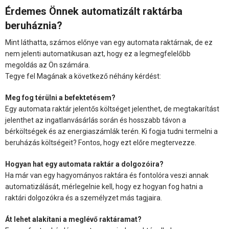
Érdemes Önnek automatizált raktárba
beruháznia?
Mint láthatta, számos előnye van egy automata raktárnak, de ez
nem jelenti automatikusan azt, hogy ez a legmegfelelőbb
megoldás az Ön számára.
Tegye fel Magának a következő néhány kérdést:
Meg fog térülni a befektetésem?
Egy automata raktár jelentős költséget jelenthet, de megtakarítást
jelenthet az ingatlanvásárlás során és hosszabb távon a
bérköltségek és az energiaszámlák terén. Ki fogja tudni termelni a
beruházás költségeit? Fontos, hogy ezt előre megtervezze.
Hogyan hat egy automata raktár a dolgozóira?
Ha már van egy hagyományos raktára és fontolóra veszi annak
automatizálását, mérlegelnie kell, hogy ez hogyan fog hatni a
raktári dolgozókra és a személyzet más tagjaira.
Át lehet alakítani a meglévő raktáramat?