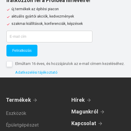
Iratkozzon fel a Proidea hírlevélre!
új termékek az építési piacon
aktuális gyártói akciók, kedvezmények
szakmai kiállítások, konferenciák, képzések
Feliratkozás
Elmúltam 16 éves, és hozzájárulok az e-mail címem kezeléséhez.
Adatkezelési tájékoztató
Termékek
Hírek
Magunkról
Eszközök
Kapcsolat
Épületgépészet