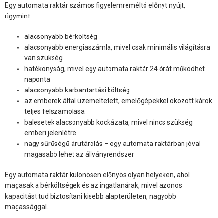
Egy automata raktár számos figyelemreméltó előnyt nyújt,
úgymint:
alacsonyabb bérköltség
alacsonyabb energiaszámla, mivel csak minimális világításra
van szükség
hatékonyság, mivel egy automata raktár 24 órát működhet
naponta
alacsonyabb karbantartási költség
az emberek által üzemeltetett, emelőgépekkel okozott károk
teljes felszámolása
balesetek alacsonyabb kockázata, mivel nincs szükség
emberi jelenlétre
nagy sűrűségű árutárolás – egy automata raktárban jóval
magasabb lehet az állványrendszer
Egy automata raktár különösen előnyös olyan helyeken, ahol
magasak a bérköltségek és az ingatlanárak, mivel azonos
kapacitást tud biztosítani kisebb alapterületen, nagyobb
magassággal.