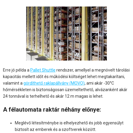
Erre jó példa a
Pallet Shuttle
rendszer, amellyel a megnövelt tárolási
kapacitás mellett időt és működési költséget lehet megtakarítani,
valamint a
gördíthető raklapállvány (MOVO)
, ami akár -30°C
hőmérsékleten is biztonságosan üzemeltethető, alvázanként akár
24 tonnával is terhelhető és akár 12 m magas is lehet.
A félautomata raktár néhány előnye:
Meglévő létesítménybe is elhelyezhető és jobb egyensúlyt
biztosít az emberek és a szoftverek között.