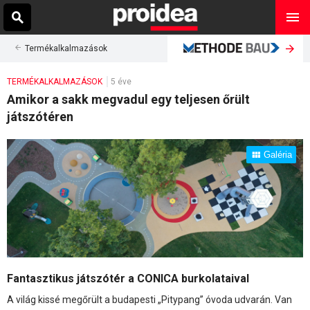
Termékalkalmazások
TERMÉKALKALMAZÁSOK
5 éve
Amikor a sakk megvadul egy teljesen őrült
játszótéren
Galéria
Fantasztikus játszótér a CONICA burkolataival
A világ kissé megőrült a budapesti „Pitypang” óvoda udvarán. Van