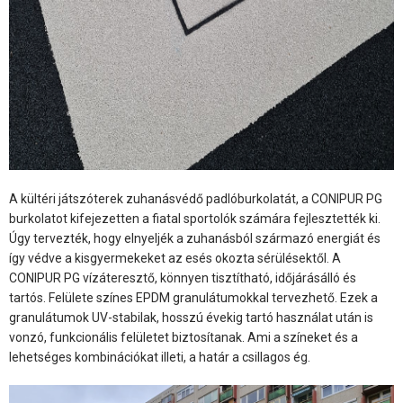
A kültéri játszóterek zuhanásvédő padlóburkolatát, a CONIPUR PG
burkolatot kifejezetten a fiatal sportolók számára fejlesztették ki.
Úgy tervezték, hogy elnyeljék a zuhanásból származó energiát és
így védve a kisgyermekeket az esés okozta sérülésektől. A
CONIPUR PG vízáteresztő, könnyen tisztítható, időjárásálló és
tartós. Felülete színes EPDM granulátumokkal tervezhető. Ezek a
granulátumok UV-stabilak, hosszú évekig tartó használat után is
vonzó, funkcionális felületet biztosítanak. Ami a színeket és a
lehetséges kombinációkat illeti, a határ a csillagos ég.