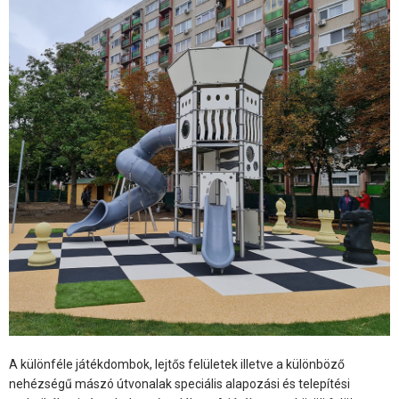
A különféle játékdombok, lejtős felületek illetve a különböző
nehézségű mászó útvonalak speciális alapozási és telepítési