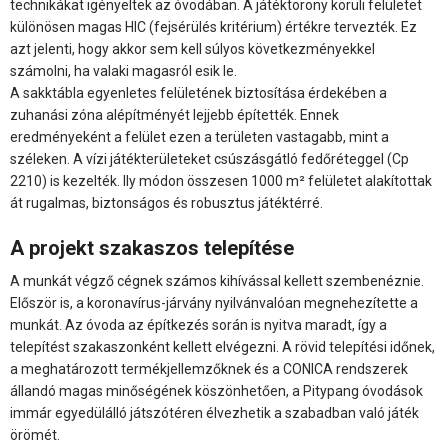
technikákat igényeltek az óvodában. A játéktorony körüli felületet
különösen magas HIC (fejsérülés kritérium) értékre tervezték. Ez
azt jelenti, hogy akkor sem kell súlyos következményekkel
számolni, ha valaki magasról esik le.
A sakktábla egyenletes felületének biztosítása érdekében a
zuhanási zóna alépítményét lejjebb építették. Ennek
eredményeként a felület ezen a területen vastagabb, mint a
széleken. A vízi játékterületeket csúszásgátló fedőréteggel (Cp
2210) is kezelték. Ily módon összesen 1000 m² felületet alakítottak
át rugalmas, biztonságos és robusztus játéktérré.
A projekt szakaszos telepítése
A munkát végző cégnek számos kihívással kellett szembenéznie.
Először is, a koronavírus-járvány nyilvánvalóan megnehezítette a
munkát. Az óvoda az építkezés során is nyitva maradt, így a
telepítést szakaszonként kellett elvégezni. A rövid telepítési időnek,
a meghatározott termékjellemzőknek és a CONICA rendszerek
állandó magas minőségének köszönhetően, a Pitypang óvodások
immár egyedülálló játszótéren élvezhetik a szabadban való játék
örömét.