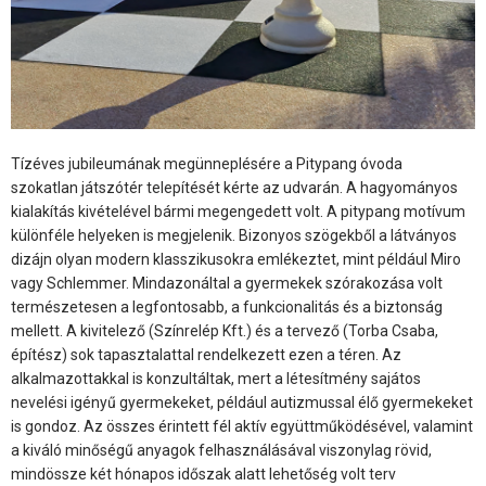
Tízéves jubileumának megünneplésére a Pitypang óvoda
szokatlan játszótér telepítését kérte az udvarán. A hagyományos
kialakítás kivételével bármi megengedett volt. A pitypang motívum
különféle helyeken is megjelenik. Bizonyos szögekből a látványos
dizájn olyan modern klasszikusokra emlékeztet, mint például Miro
vagy Schlemmer. Mindazonáltal a gyermekek szórakozása volt
természetesen a legfontosabb, a funkcionalitás és a biztonság
mellett. A kivitelező (Színrelép Kft.) és a tervező (Torba Csaba,
építész) sok tapasztalattal rendelkezett ezen a téren. Az
alkalmazottakkal is konzultáltak, mert a létesítmény sajátos
nevelési igényű gyermekeket, például autizmussal élő gyermekeket
is gondoz. Az összes érintett fél aktív együttműködésével, valamint
a kiváló minőségű anyagok felhasználásával viszonylag rövid,
mindössze két hónapos időszak alatt lehetőség volt terv