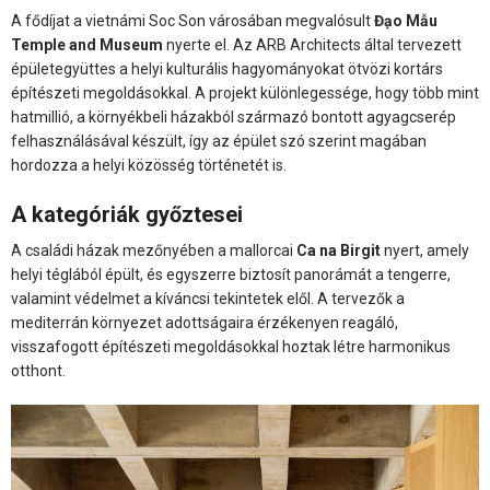
A fődíjat a vietnámi Soc Son városában megvalósult
Đạo Mẫu
Temple and Museum
nyerte el. Az ARB Architects által tervezett
épületegyüttes a helyi kulturális hagyományokat ötvözi kortárs
építészeti megoldásokkal. A projekt különlegessége, hogy több mint
hatmillió, a környékbeli házakból származó bontott agyagcserép
felhasználásával készült, így az épület szó szerint magában
hordozza a helyi közösség történetét is.
A kategóriák győztesei
A családi házak mezőnyében a mallorcai
Ca na Birgit
nyert, amely
helyi téglából épült, és egyszerre biztosít panorámát a tengerre,
valamint védelmet a kíváncsi tekintetek elől. A tervezők a
mediterrán környezet adottságaira érzékenyen reagáló,
visszafogott építészeti megoldásokkal hoztak létre harmonikus
otthont.