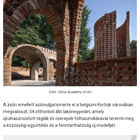
Fotó: China Academy of Art
A zsűri emellett
különdíjjal
ismerte el a belgiumi Kortrijk városában
megvalósult, 54 otthonból álló lakónegyedet, amely
újrahasznosított téglák és cserepek felhasználásával teremti meg
a közösségi együttélés és a fenntarthatóság új modelljét.