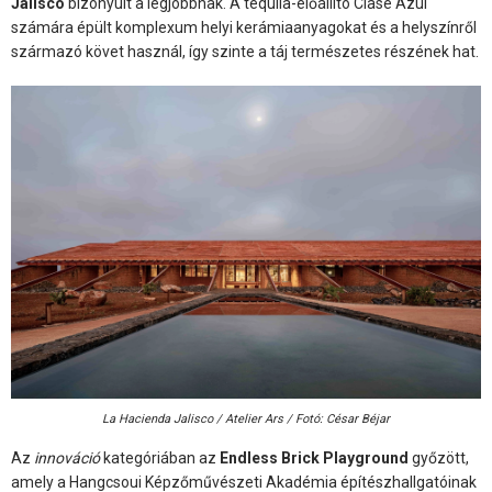
Jalisco
bizonyult a legjobbnak. A tequila-előállító Clase Azul
számára épült komplexum helyi kerámiaanyagokat és a helyszínről
származó követ használ, így szinte a táj természetes részének hat.
La Hacienda Jalisco / Atelier Ars / Fotó: César Béjar
Az
innováció
kategóriában az
Endless Brick Playground
győzött,
amely a Hangcsoui Képzőművészeti Akadémia építészhallgatóinak