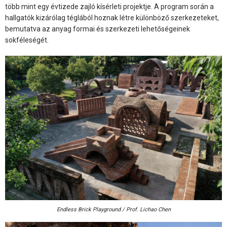
több mint egy évtizede zajló kísérleti projektje. A program során a
hallgatók kizárólag téglából hoznak létre különböző szerkezeteket,
bemutatva az anyag formai és szerkezeti lehetőségeinek
sokféleségét.
Endless Brick Playground / Prof. Lichao Chen