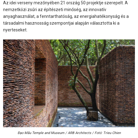
Az idei verseny mezőnyében 21 ország 50 projektje szerepelt. A
nemzetközi zsűri az építészeti minőség, az innovatív
anyaghasználat, a fenntarthatóság, az energiahatékonyság és a
társadalmi hasznosság szempontjai alapján választotta ki a
nyerteseket.
Đạo Mẫu Temple and Museum / ARB Architects / Fotó: Trieu Chien