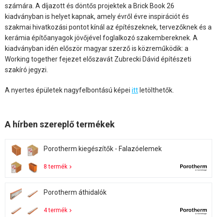
számára. A díjazott és döntős projektek a Brick Book 26
kiadványban is helyet kapnak, amely évről évre inspirációt és
szakmai hivatkozási pontot kínál az építészeknek, tervezőknek és a
kerámia építőanyagok jövőjével foglalkozó szakembereknek. A
kiadványban idén először magyar szerző is közreműködik: a
Working together fejezet előszavát Zubrecki Dávid építészeti
szakíró jegyzi.
A nyertes épületek nagyfelbontású képei
itt
letölthetők.
A hírben szereplő termékek
Porotherm kiegészítők - Falazóelemek
8 termék
Porotherm áthidalók
4 termék