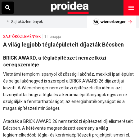
Sajtóközlemények
SAJTÓKÖZLEMÉNYEK
1 hónapja
A világ legjobb téglaépületeit díjazták Bécsben
BRICK AWARD, a téglaépítészet nemzetközi
seregszemléje
Vietnámi templom, spanyol közösségi lakóház, mexikói ipari épület
és belga lakónegyed is szerepel a BRICK AWARD 26 díjazottjai
között. A Wienerberger nemzetközi építészeti díja idén is azt
bizonyította, hogy a tégla és a kerámia építőanyagok egyszerre
szolgálják a fenntarthatóságot, az energiahatékonyságot és a
magas építészeti minőséget.
Átadták a BRICK AWARD 26 nemzetközi építészeti díj elismeréseit
Bécsben. A kétévente megrendezett esemény a világ
legkiemelkedőbb tégla- és kerámiaépítészeti projektjeit ismeri el.