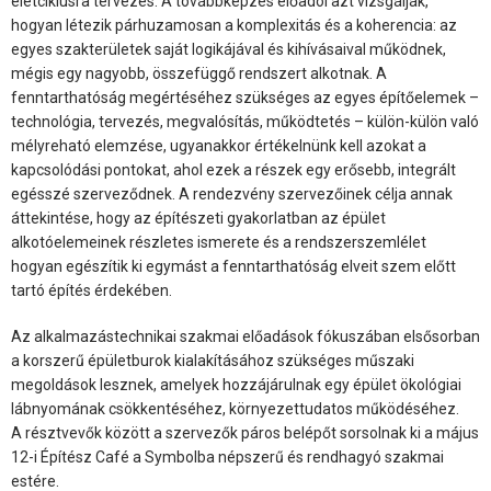
életciklusra tervezés. A továbbképzés előadói azt vizsgálják,
hogyan létezik párhuzamosan a komplexitás és a koherencia: az
egyes szakterületek saját logikájával és kihívásaival működnek,
mégis egy nagyobb, összefüggő rendszert alkotnak. A
fenntarthatóság megértéséhez szükséges az egyes építőelemek –
technológia, tervezés, megvalósítás, működtetés – külön-külön való
mélyreható elemzése, ugyanakkor értékelnünk kell azokat a
kapcsolódási pontokat, ahol ezek a részek egy erősebb, integrált
egésszé szerveződnek. A rendezvény szervezőinek célja annak
áttekintése, hogy az építészeti gyakorlatban az épület
alkotóelemeinek részletes ismerete és a rendszerszemlélet
hogyan egészítik ki egymást a fenntarthatóság elveit szem előtt
tartó építés érdekében.
Az alkalmazástechnikai szakmai előadások fókuszában elsősorban
a korszerű épületburok kialakításához szükséges műszaki
megoldások lesznek, amelyek hozzájárulnak egy épület ökológiai
lábnyomának csökkentéséhez, környezettudatos működéséhez.
A résztvevők között a szervezők páros belépőt sorsolnak ki a május
12-i Építész Café a Symbolba népszerű és rendhagyó szakmai
estére.