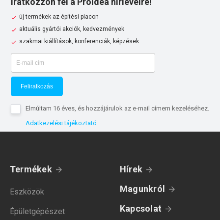
Iratkozzon fel a Proidea hírlevélre!
új termékek az építési piacon
aktuális gyártói akciók, kedvezmények
szakmai kiállítások, konferenciák, képzések
Feliratkozás
Elmúltam 16 éves, és hozzájárulok az e-mail címem kezeléséhez.
Adatkezelési tájékoztató
Termékek
Hírek
Magunkról
Eszközök
Kapcsolat
Épületgépészet