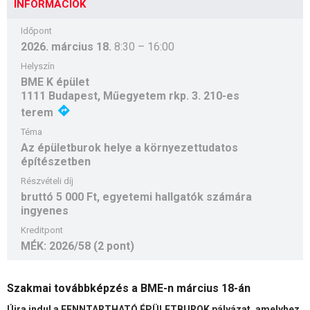
INFORMÁCIÓK
Időpont
2026. március 18.
8:30
–
16:00
Helyszín
BME K épület
1111 Budapest, Műegyetem rkp. 3. 210-es
terem
Téma
Az épületburok helye a környezettudatos
építészetben
Részvételi díj
bruttó 5 000 Ft, egyetemi hallgatók számára
ingyenes
Kreditpont
MÉK: 2026/58 (2 pont)
Szakmai továbbképzés a BME-n március 18-án
Újra indul a FENNTARTHATÓ ÉPÜLETBUROK pályázat, amelyhez