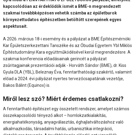
kapcsolódóan az érdeklődők ismét a BME-n megrendezett
szakmai továbbképzésen vehetik számba az épületburok
környezettudatos építészetben betöltött szerepének egyes
aspektusait.
A 2026. március 18-i esemény és a pályázat a BME Építészmérnöki
Kar Épületszerkezettani Tanszéke és az Óbudai Egyetem Ybl Miklós
Építéstudományi Kara együttműködésével kerül megrendezésre. A
szakmai konferencia előadásainak gerincét a pályázat
zsűritagjainak prezentációi adják - Horváth Sándor (BME), dr. Kiss
Gyula DLA (YBL), Beleznay Éva, fenntarthatósági szakértő, valamint
előad a 2024. évi pályázat nyertes tervezőcsapatának vezetője,
Bakos Bálint (Equinox) is.
Miről lesz szó? Miért érdemes csatlakozni?
A fenntartható építészet egy összetett rendszer, amelyet számos
összekapcsolódó tényező alkot – homlokzatkialakítás,
energiahatékonyság, anyagválasztás, éghajlatváltozáshoz való
alkalmazkodás, társadalmi hatás, urbanisztikai integráció,