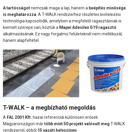
A tartósságot
nemcsak maga a lap, hanem a
beépítés minősége
is meghatározza
. A T-WALK rendszerhez részletes kivitelezési
technológia kapcsolódik, amelyben a megfelelő ragasztásnak is
kiemelt szerepe van, köztük a
Mapei Adesilex G19 ragasztó
alkalmazásának. Ez nagy forgalmú felületeknél nem mellékszál,
hanem alapfeltétel.
T-WALK – a megbízható megoldás
A
FAL 2001 Kft.
hazai referenciái különösen erősek.
Magyarországon már
több mint 50 projekt valósult meg
T-WALK
rendszerrel, ebből
15 vasúti helyszínen
.