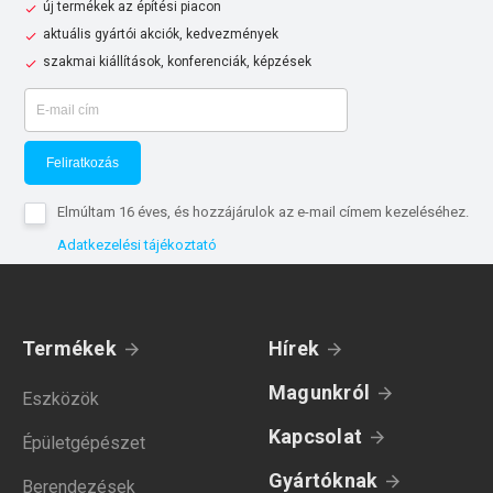
új termékek az építési piacon
aktuális gyártói akciók, kedvezmények
szakmai kiállítások, konferenciák, képzések
Feliratkozás
Elmúltam 16 éves, és hozzájárulok az e-mail címem kezeléséhez.
Adatkezelési tájékoztató
Termékek
Hírek
Magunkról
Eszközök
Kapcsolat
Épületgépészet
Gyártóknak
Berendezések