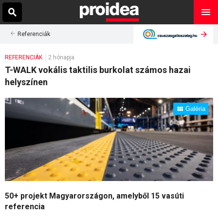
Referenciák
REFERENCIÁK
2 hónapja
T-WALK vokális taktilis burkolat számos hazai
helyszínen
Galéria
50+ projekt Magyarországon, amelyből 15 vasúti
referencia