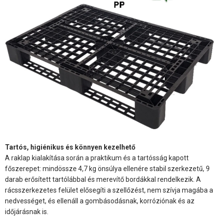
Tartós, higiénikus és könnyen kezelhető
A raklap kialakítása során a praktikum és a tartósság kapott
főszerepet: mindössze 4,7 kg önsúlya ellenére stabil szerkezetű, 9
darab erősített tartólábbal és merevítő bordákkal rendelkezik. A
rácsszerkezetes felület elősegíti a szellőzést, nem szívja magába a
nedvességet, és ellenáll a gombásodásnak, korróziónak és az
időjárásnak is.