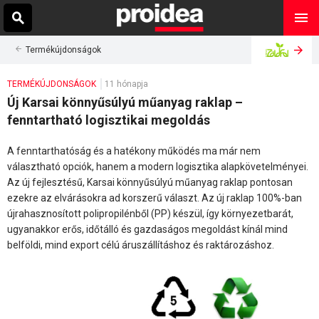
Termékújdonságok
TERMÉKÚJDONSÁGOK
11 hónapja
Új Karsai könnyűsúlyú műanyag raklap –
fenntartható logisztikai megoldás
A fenntarthatóság és a hatékony működés ma már nem
választható opciók, hanem a modern logisztika alapkövetelményei.
Az új fejlesztésű, Karsai könnyűsúlyú műanyag raklap pontosan
ezekre az elvárásokra ad korszerű választ. Az új raklap 100%-ban
újrahasznosított polipropilénből (PP) készül, így környezetbarát,
ugyanakkor erős, időtálló és gazdaságos megoldást kínál mind
belföldi, mind export célú áruszállításhoz és raktározáshoz.