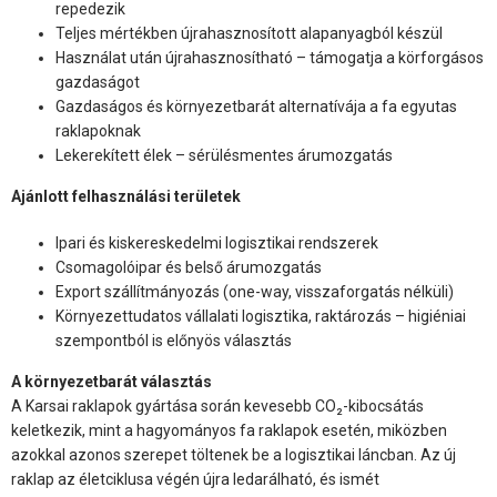
repedezik
Teljes mértékben újrahasznosított alapanyagból készül
Használat után újrahasznosítható – támogatja a körforgásos
gazdaságot
Gazdaságos és környezetbarát alternatívája a fa egyutas
raklapoknak
Lekerekített élek – sérülésmentes árumozgatás
Ajánlott felhasználási területek
Ipari és kiskereskedelmi logisztikai rendszerek
Csomagolóipar és belső árumozgatás
Export szállítmányozás (one-way, visszaforgatás nélküli)
Környezettudatos vállalati logisztika, raktározás – higiéniai
szempontból is előnyös választás
A környezetbarát választás
A Karsai raklapok gyártása során kevesebb CO₂-kibocsátás
keletkezik, mint a hagyományos fa raklapok esetén, miközben
azokkal azonos szerepet töltenek be a logisztikai láncban. Az új
raklap az életciklusa végén újra ledarálható, és ismét