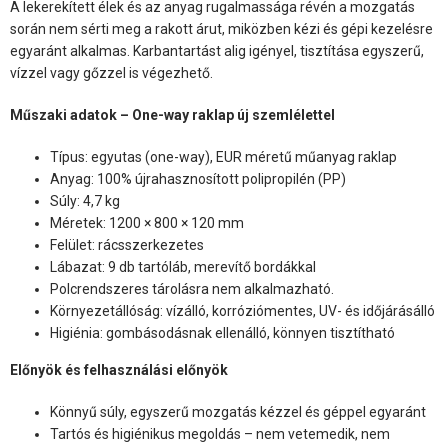
A lekerekített élek és az anyag rugalmassága révén a mozgatás
során nem sérti meg a rakott árut, miközben kézi és gépi kezelésre
egyaránt alkalmas. Karbantartást alig igényel, tisztítása egyszerű,
vízzel vagy gőzzel is végezhető.
Műszaki adatok – One-way raklap új szemlélettel
Típus: egyutas (one-way), EUR méretű műanyag raklap
Anyag: 100% újrahasznosított polipropilén (PP)
Súly: 4,7 kg
Méretek: 1200 × 800 × 120 mm
Felület: rácsszerkezetes
Lábazat: 9 db tartóláb, merevítő bordákkal
Polcrendszeres tárolásra nem alkalmazható.
Környezetállóság: vízálló, korróziómentes, UV- és időjárásálló
Higiénia: gombásodásnak ellenálló, könnyen tisztítható
Előnyök és felhasználási előnyök
Könnyű súly, egyszerű mozgatás kézzel és géppel egyaránt
Tartós és higiénikus megoldás – nem vetemedik, nem