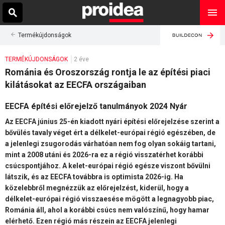
Termékújdonságok
TERMÉKÚJDONSÁGOK
2 éve
Románia és Oroszország rontja le az építési piaci
kilátásokat az EECFA országaiban
EECFA építési előrejelző tanulmányok 2024 Nyár
Az EECFA június 25-én kiadott nyári építési előrejelzése szerint a
bővülés tavaly véget ért a délkelet-európai régió egészében, de
a jelenlegi zsugorodás várhatóan nem fog olyan sokáig tartani,
mint a 2008 utáni és 2026-ra ez a régió visszatérhet korábbi
csúcspontjához. A kelet-európai régió egésze viszont bővülni
látszik, és az EECFA továbbra is optimista 2026-ig. Ha
közelebbről megnézzük az előrejelzést, kiderül, hogy a
délkelet-európai régió visszaesése mögött a legnagyobb piac,
Románia áll, ahol a korábbi csúcs nem valószínű, hogy hamar
elérhető. Ezen régió más részein az EECFA jelenlegi