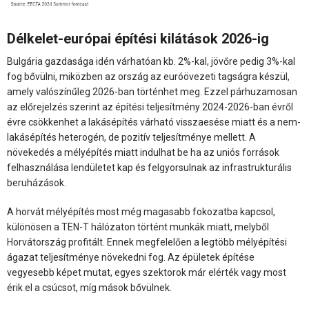
Délkelet-európai építési kilátások 2026-ig
Bulgária gazdasága idén várhatóan kb. 2%-kal, jövőre pedig 3%-kal
fog bővülni, miközben az ország az euróövezeti tagságra készül,
amely valószínűleg 2026-ban történhet meg. Ezzel párhuzamosan
az előrejelzés szerint az építési teljesítmény 2024-2026-ban évről
évre csökkenhet a lakásépítés várható visszaesése miatt és a nem-
lakásépítés heterogén, de pozitív teljesítménye mellett. A
növekedés a mélyépítés miatt indulhat be ha az uniós források
felhasználása lendületet kap és felgyorsulnak az infrastrukturális
beruházások.
A horvát mélyépítés most még magasabb fokozatba kapcsol,
különösen a TEN-T hálózaton történt munkák miatt, melyből
Horvátország profitált. Ennek megfelelően a legtöbb mélyépítési
ágazat teljesítménye növekedni fog. Az épületek építése
vegyesebb képet mutat, egyes szektorok már elérték vagy most
érik el a csúcsot, míg mások bővülnek.