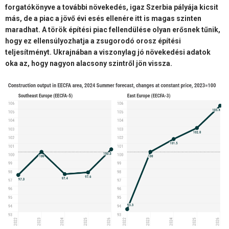
forgatókönyve a további növekedés, igaz Szerbia pályája kicsit
más, de a piac a jövő évi esés ellenére itt is magas szinten
maradhat. A török építési piac fellendülése olyan erősnek tűnik,
hogy ez ellensúlyozhatja a zsugorodó orosz építési
teljesítményt. Ukrajnában a viszonylag jó növekedési adatok
oka az, hogy nagyon alacsony szintről jön vissza.