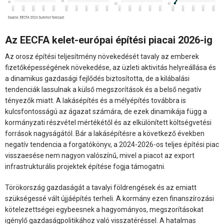
Az EECFA kelet-európai építési piacai 2026-ig
Az orosz építési teljesítmény növekedését tavaly az emberek
fizetőképességének növekedése, az üzleti aktivitás helyreállása és
a dinamikus gazdasági fejlődés biztosította, de a kilábalási
tendenciák lassulnak a külső megszorítások és a belső negatív
tényezők miatt. A lakásépítés és a mélyépítés továbbra is
kulcsfontosságú az ágazat számára, de ezek dinamikája függ a
kormányzati részvétel mértékétől és az elkülönített költségvetési
források nagyságától. Bár a lakásépítésre a következő években
negatív tendencia a forgatókönyv, a 2024-2026-os teljes építési piac
visszaesése nem nagyon valószínű, mivel a piacot az export
infrastrukturális projektek építése fogja támogatni.
Törökország gazdaságát a tavalyi földrengések és az emiatt
szükségessé vált újjáépítés terheli. A kormány ezen finanszírozási
kötelezettségei egybeesnek a hagyományos, megszorításokat
igénylő gazdaságpolitikához való visszatéréssel. A hatalmas