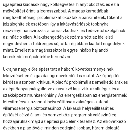
újjáépítési kiadások nagy költségvetési hiányt okoztak, és ez a
mélyépítést érinti a legrosszabbul. A magas kamatlábak
megfizethetőségi problémákat okoztak a banki hitelek, főként a
jelzáloghitelek esetében, így a lakásvásárlások többnyire
részvényfinanszírozásra támaszkodnak, és fedezetül szolgálnak
az infláció ellen. A lakásengedélyek száma nőtt az idei első
negyedévben a földrengés sújtotta régiókban kiadott engedélyek
miatt. Emellett a magánszektor is egyre inkább hajlandó
kereskedelmi épületekbe beruházni.
Ukrajna nagy előrelépést tett a háború következményeinek
leküzdésében és gazdasági növekedést is mutat. Az újjáépítés
kérdése azonban kritikus. A piac fő problémái az emelkedő árak és
az építőanyaghiány, illetve a növekvő logisztikai költségek és a
szakképzett munkaerőhiány. Az energetikában az energiatermelő
létesítmények azonnali helyreállítása szükséges a stabil
villamosenergia biztosításához. A lakások helyreállítását és
építését célzó állami és nemzetközi programok valószínűleg
hozzájárulnak majd az építési piac élénkítéséhez. Az elkövetkező
években a piac jövője, minden eddiginél jobban, három dologtól