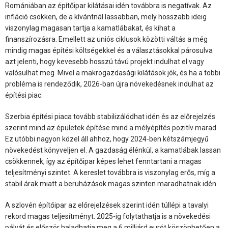
Romániában az építőipar kilátásai idén továbbra is negatívak. Az
infláció csökken, de a kívántnál lassabban, mely hosszabb ideig
viszonylag magasan tartja a kamatlábakat, és kihat a
finanszírozásra. Emellett az uniós ciklusok közötti váltás a még
mindig magas építési költségekkel és a választásokkal párosulva
azt jelenti, hogy kevesebb hosszú távú projekt indulhat el vagy
valósulhat meg. Mivel a makrogazdasági kilátások jók, és ha a többi
probléma is rendeződik, 2026-ban újra növekedésnek indulhat az
építési piac.
Szerbia építési piaca tovább stabilizálódhat idén és az előrejelzés
szerint mind az épületek építése mind a mélyépítés pozitív marad.
Ez utóbbi nagyon közel áll ahhoz, hogy 2024-ben kétszámjegyű
növekedést könyveljen el. A gazdaság élénkül, a kamatlábak lassan
csökkennek, így az építőipar képes lehet fenntartani a magas
teljesítményi szintet. A kereslet továbbra is viszonylag erős, míg a
stabil árak miatt a beruházások magas szinten maradhatnak idén.
A szlovén építőipar az előrejelzések szerint idén túllépi a tavalyi
rekord magas teljesítményt. 2025-ig folytathatja is a növekedési
pályát és először haladhatja meg a 6 milliárd eurót köszönhetően a