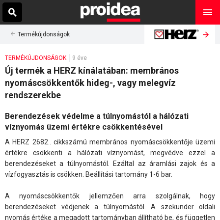
Termékújdonságok
TERMÉKÚJDONSÁGOK
9 éve
Új termék a HERZ kínálatában: membrános
nyomáscsökkentők hideg-, vagy melegvíz
rendszerekbe
Berendezések védelme a túlnyomástól a hálózati
víznyomás üzemi értékre csökkentésével
A HERZ 2682.. cikkszámú membrános nyomáscsökkentője üzemi
értékre csökkenti a hálózati víznyomást, megvédve ezzel a
berendezéseket a túlnyomástól. Ezáltal az áramlási zajok és a
vízfogyasztás is csökken. Beállítási tartomány 1-6 bar.
A nyomáscsökkentők jellemzően arra szolgálnak, hogy
berendezéseket védjenek a túlnyomástól. A szekunder oldali
nyomás értéke a megadott tartományban állítható be, és független