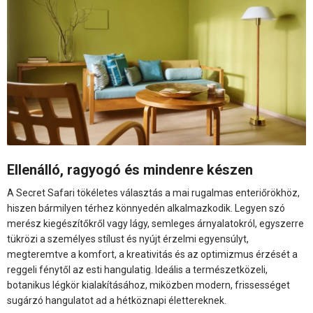
Ellenálló, ragyogó és mindenre készen
A Secret Safari tökéletes választás a mai rugalmas enteriőrökhöz,
hiszen bármilyen térhez könnyedén alkalmazkodik. Legyen szó
merész kiegészítőkről vagy lágy, semleges árnyalatokról, egyszerre
tükrözi a személyes stílust és nyújt érzelmi egyensúlyt,
megteremtve a komfort, a kreativitás és az optimizmus érzését a
reggeli fénytől az esti hangulatig. Ideális a természetközeli,
botanikus légkör kialakításához, miközben modern, frissességet
sugárzó hangulatot ad a hétköznapi élettereknek.