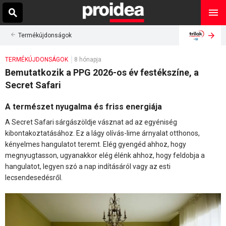
Termékújdonságok
TERMÉKÚJDONSÁGOK
8 hónapja
Bemutatkozik a PPG 2026-os év festékszíne, a
Secret Safari
A természet nyugalma és friss energiája
A Secret Safari sárgászöldje vásznat ad az egyéniség
kibontakoztatásához. Ez a lágy olívás-lime árnyalat otthonos,
kényelmes hangulatot teremt. Elég gyengéd ahhoz, hogy
megnyugtasson, ugyanakkor elég élénk ahhoz, hogy feldobja a
hangulatot, legyen szó a nap indításáról vagy az esti
lecsendesedésről.