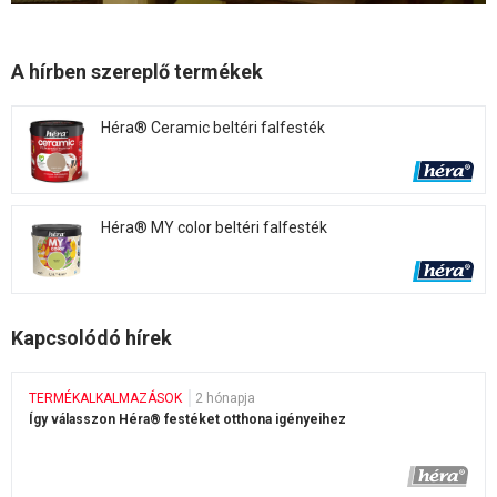
A hírben szereplő termékek
Héra® Ceramic beltéri falfesték
Héra® MY color beltéri falfesték
Kapcsolódó hírek
TERMÉKALKALMAZÁSOK
2 hónapja
Így válasszon Héra® festéket otthona igényeihez