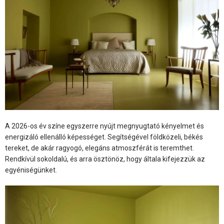
A 2026-os év színe egyszerre nyújt megnyugtató kényelmet és
energizáló ellenálló képességet. Segítségével földközeli, békés
tereket, de akár ragyogó, elegáns atmoszférát is teremthet.
Rendkívül sokoldalú, és arra ösztönöz, hogy általa kifejezzük az
egyéniségünket.