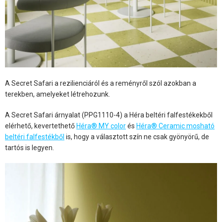
A Secret Safari a rezilienciáról és a reményről szól azokban a
terekben, amelyeket létrehozunk.
A Secret Safari árnyalat (PPG1110-4) a Héra beltéri falfestékekből
elérhető, kevertethető
Héra® MY color
és
Héra® Ceramic mosható
beltéri falfestékből
is, hogy a választott szín ne csak gyönyörű, de
tartós is legyen.