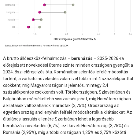
A bruttó állóeszköz-felhalmozás –
beruházás
– 2025-2026-ra
előrejelzett növekedési üteme szinte minden országban gyengült a
2024. őszi előrejelzés óta. Romániában jelentős lefelé módosítás
történt, a várható növekedés valamivel több mint 4 százalékponttal
csökkent, míg Magyarországon is jelentős, mintegy 2,4
százalékpontos csökkenés volt. Törökországban, Szlovéniában és
Bulgáriában mérsékeltebb visszaesés jöhet, míg Horvátországban
a kilátások változatlanok maradtak (3,75%). Oroszország az
egyetlen ország ahol enyhén felfelé módosították a kilátásokat. Az
általános lassulás ellenére Szerbiában lehet a legerősebb
beruházás-növekedés (6,7%), ezt követi Horvátország (3,75%) és
Románia (2,95%), míg a többi országban 1,25% és 2,75% közötti