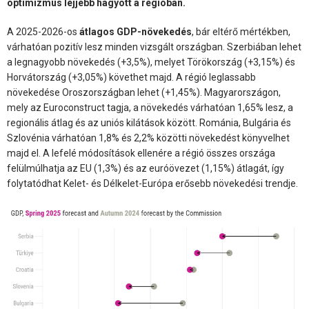
optimizmus lejjebb hagyott a régióban.
A 2025-2026-os
átlagos GDP-növekedés
, bár eltérő mértékben,
várhatóan pozitív lesz minden vizsgált országban. Szerbiában lehet
a legnagyobb növekedés (+3,5%), melyet Törökország (+3,15%) és
Horvátország (+3,05%) követhet majd. A régió leglassabb
növekedése Oroszországban lehet (+1,45%). Magyarországon,
mely az Euroconstruct tagja, a növekedés várhatóan 1,65% lesz, a
regionális átlag és az uniós kilátások között. Románia, Bulgária és
Szlovénia várhatóan 1,8% és 2,2% közötti növekedést könyvelhet
majd el. A lefelé módosítások ellenére a régió összes országa
felülmúlhatja az EU (1,3%) és az euróövezet (1,15%) átlagát, így
folytatódhat Kelet- és Délkelet-Európa erősebb növekedési trendje.