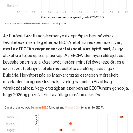
Az Európai Bizottság véleménye az építőipari beruházások
tekintetében némileg eltér az EECFA-étól. Ez részben azért van,
mert
az EECFA szegmensenként vizsgálja az építőipart
, és így
alakul ki a teljes építési piaci kép. Az EECFA idén nyári előrejelzése
kevésbé optimista a közeljövőt illetően mint fél évvel ezelőtt és a
szervezet többnyire lefelé módosította az előrejelzést. Igaz,
Bulgária, Horvátország és Magyarország esetében mérsékelt
növekedést prognosztizálnak; ez elég hasonló a Bizottság
várakozásaihoz. Négy országban azonban az EECFA nem gondolja,
hogy 2026-ig pozitív lehet az átlagos reálnövekedés.