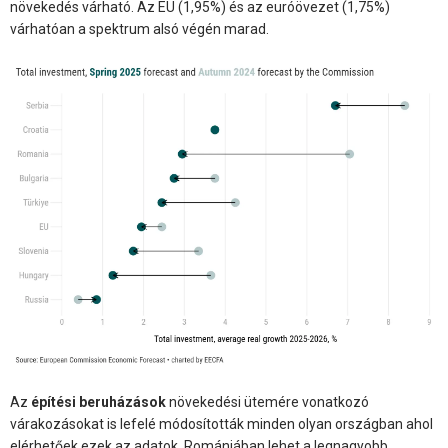
növekedés várható. Az EU (1,95%) és az euróövezet (1,75%)
várhatóan a spektrum alsó végén marad.
Az
építési beruházások
növekedési ütemére vonatkozó
várakozásokat is lefelé módosították minden olyan országban ahol
elérhetőek ezek az adatok. Romániában lehet a legnagyobb