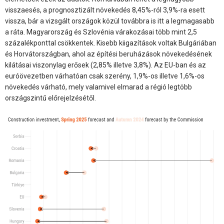
visszaesés, a prognosztizált növekedés 8,45%-ról 3,9%-ra esett
vissza, bár a vizsgált országok közül továbbra is itt a legmagasabb
a ráta. Magyarország és Szlovénia várakozásai több mint 2,5
százalékponttal csökkentek. Kisebb kiigazítások voltak Bulgáriában
és Horvátországban, ahol az építési beruházások növekedésének
kilátásai viszonylag erősek (2,85% illetve 3,8%). Az EU-ban és az
euróövezetben várhatóan csak szerény, 1,9%-os illetve 1,6%-os
növekedés várható, mely valamivel elmarad a régió legtöbb
országszintű előrejelzésétől.