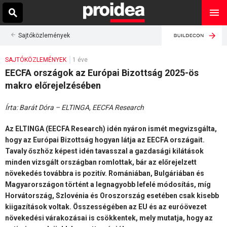
Sajtóközlemények
SAJTÓKÖZLEMÉNYEK
1 éve
EECFA országok az Európai Bizottság 2025-ös
makro előrejelzésében
Írta: Barát Dóra – ELTINGA, EECFA Research
Az ELTINGA (EECFA Research) idén nyáron ismét megvizsgálta,
hogy az Európai Bizottság hogyan látja az EECFA országait.
Tavaly őszhöz képest idén tavasszal a gazdasági kilátások
minden vizsgált országban romlottak, bár az előrejelzett
növekedés továbbra is pozitív. Romániában, Bulgáriában és
Magyarországon történt a legnagyobb lefelé módosítás, míg
Horvátország, Szlovénia és Oroszország esetében csak kisebb
kiigazítások voltak. Összességében az EU és az euróövezet
növekedési várakozásai is csökkentek, mely mutatja, hogy az