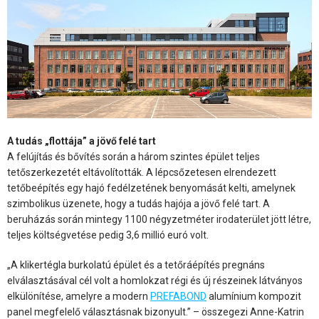
A tudás „flottája” a jövő felé tart
A felújítás és bővítés során a három szintes épület teljes
tetőszerkezetét eltávolították. A lépcsőzetesen elrendezett
tetőbeépítés egy hajó fedélzetének benyomását kelti, amelynek
szimbolikus üzenete, hogy a tudás hajója a jövő felé tart. A
beruházás során mintegy 1100 négyzetméter irodaterület jött létre,
teljes költségvetése pedig 3,6 millió euró volt.
„A klikertégla burkolatú épület és a tetőráépítés pregnáns
elválasztásával cél volt a homlokzat régi és új részeinek látványos
elkülönítése, amelyre a modern
PREFABOND
alumínium kompozit
panel megfelelő választásnak bizonyult.” – összegezi Anne-Katrin