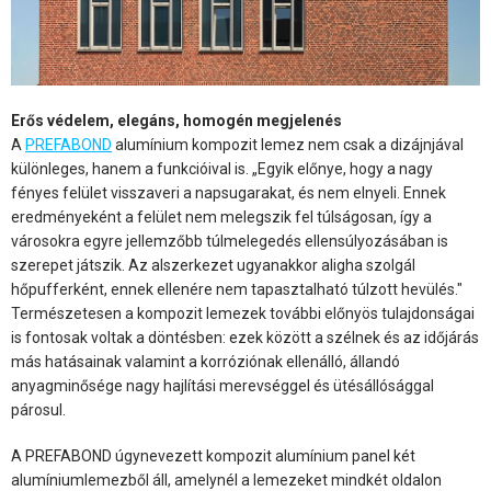
Erős védelem, elegáns, homogén megjelenés
A
PREFABOND
alumínium kompozit lemez nem csak a dizájnjával
különleges, hanem a funkcióival is. „Egyik előnye, hogy a nagy
fényes felület visszaveri a napsugarakat, és nem elnyeli. Ennek
eredményeként a felület nem melegszik fel túlságosan, így a
városokra egyre jellemzőbb túlmelegedés ellensúlyozásában is
szerepet játszik. Az alszerkezet ugyanakkor aligha szolgál
hőpufferként, ennek ellenére nem tapasztalható túlzott hevülés."
Természetesen a kompozit lemezek további előnyös tulajdonságai
is fontosak voltak a döntésben: ezek között a szélnek és az időjárás
más hatásainak valamint a korróziónak ellenálló, állandó
anyagminősége nagy hajlítási merevséggel és ütésállósággal
párosul.
A PREFABOND úgynevezett kompozit alumínium panel két
alumíniumlemezből áll, amelynél a lemezeket mindkét oldalon