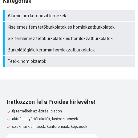
Kategóriák
Alumínium kompozit lemezek
Kiselemes fém tetőburkolatok és homlokzatburkolatok
Sík fémlemez tetőburkolatok és homlokzatburkolatok
Burkolótéglák, kerámia homlokzatburkolatok
Tetők, homlokzatok
Iratkozzon fel a Proidea hírlevélre!
új termékek az építési piacon
aktuális gyártói akciók, kedvezmények
szakmai kiállítások, konferenciák, képzések