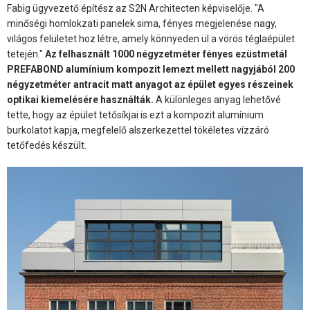
Fabig ügyvezető építész az S2N Architecten képviselője. "A
minőségi homlokzati panelek sima, fényes megjelenése nagy,
világos felületet hoz létre, amely könnyeden ül a vörös téglaépület
tetején."
Az felhasznált 1000 négyzetméter fényes ezüstmetál
PREFABOND alumínium kompozit lemezt mellett nagyjából 200
négyzetméter antracit matt anyagot az épület egyes részeinek
optikai kiemelésére használták.
A különleges anyag lehetővé
tette, hogy az épület tetősíkjai is ezt a kompozit alumínium
burkolatot kapja, megfelelő alszerkezettel tökéletes vízzáró
tetőfedés készült.