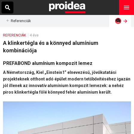
Referenciák
REFERENCIÁK
4 éve
A klinkertégla és a könnyed alumínium
kombinációja
PREFABOND alumínium kompozit lemez
A Németország, Kiel „Einstein1” elnevezésű, jövőkutatási
projekteknek otthont adó épület modern tetőbővítéséhez igazán
jól illenek az innovatív alumínium kompozit lemezek: a nehéz
piros klinkertégla fölé könnyed fehér alumínium került.