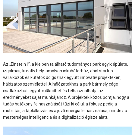
Az „Einstein1”, a Kielben található tudományos park egyik épülete,
izgalmas, kreatív hely, amolyan inkubátorház, ahol startup
vállalkozók és kutatók dolgoznak együtt innovatív projekteken,
hálózatos szemlélettel. A hálózatokhoz a park bármely cége
csatlakozhat, együttműködhet és felhasználhatja az
eredményeket saját munkájához. A projektek közös pontja, hogy a
tudás hatékony felhasználását tűzi ki célul, a fókusz pedig a
mobilitás, a táplálkozás és a jövő energiafelhasználása, mindez a
mesterséges intelligencia és a digitalizáció égisze alatt.