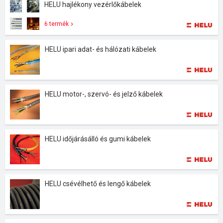
HELU hajlékony vezérlőkábelek
6 termék
HELU ipari adat- és hálózati kábelek
HELU motor-, szervó- és jelző kábelek
HELU időjárásálló és gumi kábelek
HELU csévélhető és lengő kábelek