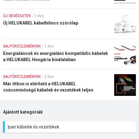
ÚJ SEGÉDLETEK
1 éve
Új HELUKABEL kábelbilincs szórólap
SAJTÓKÖZLEMÉNYEK
1 éve
Energialáncok és energialánc kompatibilis kábelek
a HELUKABEL Hungária kínálatában
SAJTÓKÖZLEMÉNYEK
2 éve
Már itthon is elérhető a HELUKABEL
csúcsminőségű kábelek és vezetékek teljes
kínálata
Ajánlott kategóriák
Ipari kábelek és vezetékek