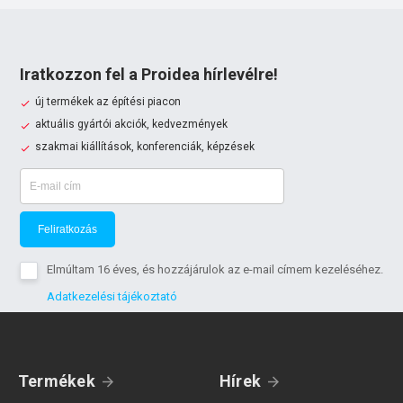
Iratkozzon fel a Proidea hírlevélre!
új termékek az építési piacon
aktuális gyártói akciók, kedvezmények
szakmai kiállítások, konferenciák, képzések
Feliratkozás
Elmúltam 16 éves, és hozzájárulok az e-mail címem kezeléséhez.
Adatkezelési tájékoztató
Termékek
Hírek