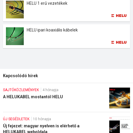
HELU 1 erű vezetékek
HELU ipari koaxiális kábelek
Kapcsolódó hírek
SAJTÓKÖZLEMÉNYEK
4 hónapja
A HELUKABEL mostantól HELU
ÚJ SEGÉDLETEK
10 hónapja
Új fejezet: magyar nyelven is elérhető a
HELUKABEL weboldala