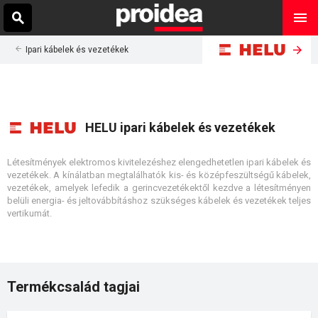
Ipari kábelek és vezetékek
HELU ipari kábelek és vezetékek
Létesítmények elektromos kivitelezéshez elengedhetetlen ipari kábelek és
vezetékek. A kínálatban megtalálhatók kis- és középfeszültségű kábelek,
vezetékek, amelyek lefedik a gerincvezetékektől kezdve a létesítményen
belüli energia- és jeltovábbításhoz szükséges kábelek és vezetékek teljes
vertikumát.
Termékcsalád tagjai